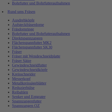
Bohrfutter und Bohrfutteraufnahmen
Rund ums Fräsen
Ausdrehköpfe
Aufsteckfräserdorne
Fräsdornringe
Bohrfutter und Bohrfutteraufnahmen
Direktspannzangen
Flächenspannfutter MK2
Flächenspannfutter SK30
Fräser
Fräser mit Wendeschneidplatte
Fräser Sätze
Gewindeschneidfutter
Gewindeschneidköpfe
Kreisschneider
Messerkopf
Metallkreissägeblätter
Reduzierhülse
Reibahlen
Senker und Entgrater
Spannzangenfutter
Spannzangen OZ