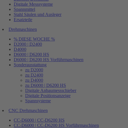
Digitale Messsysteme
Spannmittel
Stahl Säulen und Ausleger
Ersatzteile
Drehmaschinen
% DIESE WOCHE %
D2000 | D2400
D4000
D6000 | D6200 HS
D6000 | D6200 HS Vorführmaschinen
Sonderausstattung
zu D2000
zu D2400
zu D4000
zu D6000 | D6200 HS
Digitale Anbaumessschieber
Digitale Positionsanzeige
Spannsysteme
CNC Drehmaschinen
CC-D6000 | CC-D6200 HS
CC-D6000 | CC-D6200 HS Vorführmaschinen