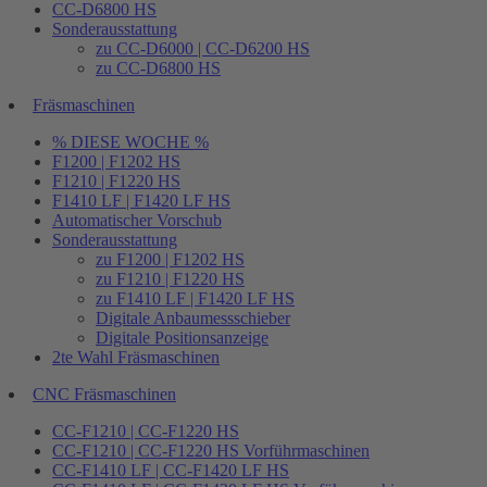
CC-D6800 HS
Sonderausstattung
zu CC-D6000 | CC-D6200 HS
zu CC-D6800 HS
Fräsmaschinen
% DIESE WOCHE %
F1200 | F1202 HS
F1210 | F1220 HS
F1410 LF | F1420 LF HS
Automatischer Vorschub
Sonderausstattung
zu F1200 | F1202 HS
zu F1210 | F1220 HS
zu F1410 LF | F1420 LF HS
Digitale Anbaumessschieber
Digitale Positionsanzeige
2te Wahl Fräsmaschinen
CNC Fräsmaschinen
CC-F1210 | CC-F1220 HS
CC-F1210 | CC-F1220 HS Vorführmaschinen
CC-F1410 LF | CC-F1420 LF HS