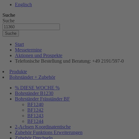
Englisch
Suche
Suche
Suche
Start
Messetermine
Aktionen und Prospekte
Telefonische Bestellung und Beratung: +49 2191/597-0
Produkte
Bohrständer + Zubehör
% DIESE WOCHE %
Bohrständer B1230
Bohrständer Fräsständer BF
BF1240
BF1242
BF1243
BF1244
2-Achsen Koordinatentische
Zubehör Funktions Erweiterungen
Zubehör Drechseln