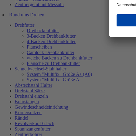
Zentriergerät mit Messuhr
Rund ums Drehen
Drehfutter
Dreibackenfutter
3-Backen Drehbankfutter
4-Backen Drehbankfutter
Planscheiben
Camlock Drehbankfutter
weiche Backen zu Drehbankfutter
Flansche zu Drehbankfutter
Schnellwechsel-Stahlhalter
System "Multifix" Größe Aa (A0)
System "Multifix" Größe A
Abstechstahl Halter
Drehstahl Sätze
Drehstahl einzeln
Bohrstangen
Gewindeschneideinrichtung
Körnerspitzen
Rändel
Revolverkopf 6-fach
Spannzangenfutter
Zentrierbohrer