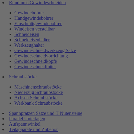
Rund ums Gewindeschneiden
Gewindebohrer
Handgewindebohrer
Einschnittgewindebohrer
Windeisen verstellbar
Schneideisen
Schneideisenhalter
Werkzeughalter
Gewindeschneidwerkzeug Sätze
Gewindeschneidvorrichtung
Gewindeschneidköpfe
Gewindeschneidfutter
Schraubstöcke
Maschinenschraubstöcke
Niederzug Schraubstöcke
Achsen Schraubstöcke
Werkbank Schraubstöcke
Spannpratzen Sätze und T-Nutensteine
Parallel Unterlagen
Aufspannwinkel
Teilapparate und Zubehör