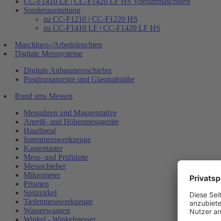
CC-F1410 LF | CC-F1420 LF HS Vorführmaschinen
Sonderausstattung
zu CC-F1210 | CC-F1220 HS
zu CC-F1410 LF | CC-F1420 LF HS
Maschinen-/Arbeitsleuchten
Digitale Messsysteme
Digitale Anbaumessschieber
Positionsanzeige und Glasmaßstäbe
Rund ums Messen
Messuhren und Magnetstative
Anreiß- und Höhenmessgeräte
Haarlineal
Innenmesswerkzeuge
Kantentaster
Mess- und Prüfplatte
Messschieber
Mikrometer
Prismen
Spitzzirkel
Tiefenmesswerkzeuge
Wasserwaagen
Winkel - Winkelmesser