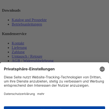
Downloads
Katalog und Prospekte
Betriebsanleitungen
Kundenservice
Kontakt
Lieferung
Zahlung
Umtausch / Retoure
AGB / Widerrufsbelehrung
Onlinesupport
Datenschutzerklärung
Impressum
Bestellung widerrufen
Mein konto
Anmelden
Warenkorb anzeigen