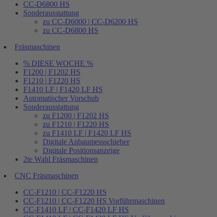
CC-D6800 HS
Sonderausstattung
zu CC-D6000 | CC-D6200 HS
zu CC-D6800 HS
Fräsmaschinen
% DIESE WOCHE %
F1200 | F1202 HS
F1210 | F1220 HS
F1410 LF | F1420 LF HS
Automatischer Vorschub
Sonderausstattung
zu F1200 | F1202 HS
zu F1210 | F1220 HS
zu F1410 LF | F1420 LF HS
Digitale Anbaumessschieber
Digitale Positionsanzeige
2te Wahl Fräsmaschinen
CNC Fräsmaschinen
CC-F1210 | CC-F1220 HS
CC-F1210 | CC-F1220 HS Vorführmaschinen
CC-F1410 LF | CC-F1420 LF HS