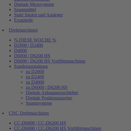
Digitale Messsysteme
Spannmittel
Stahl Säulen und Ausleger
Ersatzteile
Drehmaschinen
% DIESE WOCHE %
D2000 | D2400
D4000
D6000 | D6200 HS
D6000 | D6200 HS Vorführmaschinen
Sonderausstattung
zu D2000
zu D2400
zu D4000
zu D6000 | D6200 HS
Digitale Anbaumessschieber
Digitale Positionsanzeige
Spannsysteme
CNC Drehmaschinen
CC-D6000 | CC-D6200 HS
CC-D6000 | CC-D6200 HS Vorführmaschinen