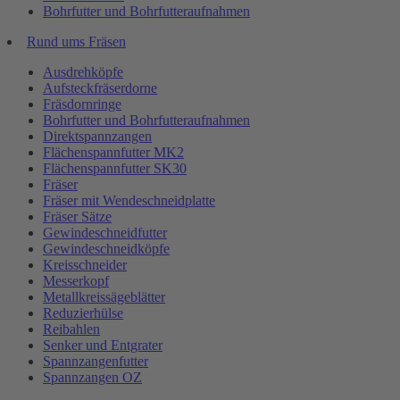
Bohrfutter und Bohrfutteraufnahmen
Rund ums Fräsen
Ausdrehköpfe
Aufsteckfräserdorne
Fräsdornringe
Bohrfutter und Bohrfutteraufnahmen
Direktspannzangen
Flächenspannfutter MK2
Flächenspannfutter SK30
Fräser
Fräser mit Wendeschneidplatte
Fräser Sätze
Gewindeschneidfutter
Gewindeschneidköpfe
Kreisschneider
Messerkopf
Metallkreissägeblätter
Reduzierhülse
Reibahlen
Senker und Entgrater
Spannzangenfutter
Spannzangen OZ