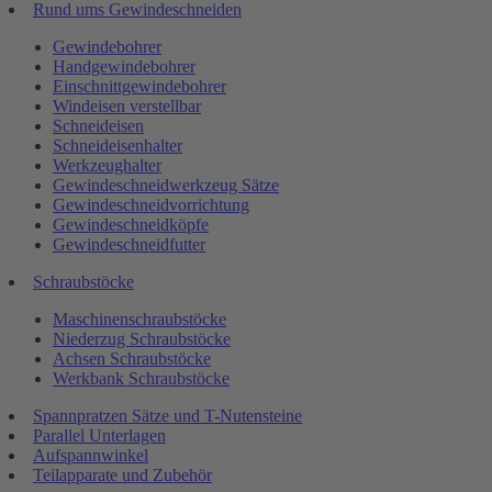
Rund ums Gewindeschneiden
Gewindebohrer
Handgewindebohrer
Einschnittgewindebohrer
Windeisen verstellbar
Schneideisen
Schneideisenhalter
Werkzeughalter
Gewindeschneidwerkzeug Sätze
Gewindeschneidvorrichtung
Gewindeschneidköpfe
Gewindeschneidfutter
Schraubstöcke
Maschinenschraubstöcke
Niederzug Schraubstöcke
Achsen Schraubstöcke
Werkbank Schraubstöcke
Spannpratzen Sätze und T-Nutensteine
Parallel Unterlagen
Aufspannwinkel
Teilapparate und Zubehör