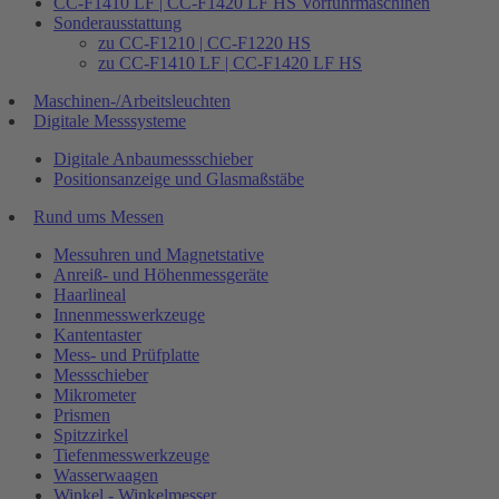
CC-F1410 LF | CC-F1420 LF HS Vorführmaschinen
Sonderausstattung
zu CC-F1210 | CC-F1220 HS
zu CC-F1410 LF | CC-F1420 LF HS
Maschinen-/Arbeitsleuchten
Digitale Messsysteme
Digitale Anbaumessschieber
Positionsanzeige und Glasmaßstäbe
Rund ums Messen
Messuhren und Magnetstative
Anreiß- und Höhenmessgeräte
Haarlineal
Innenmesswerkzeuge
Kantentaster
Mess- und Prüfplatte
Messschieber
Mikrometer
Prismen
Spitzzirkel
Tiefenmesswerkzeuge
Wasserwaagen
Winkel - Winkelmesser