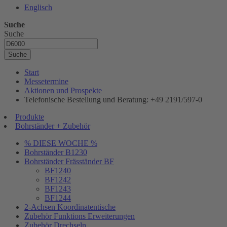
Englisch
Suche
Suche
Suche
Start
Messetermine
Aktionen und Prospekte
Telefonische Bestellung und Beratung: +49 2191/597-0
Produkte
Bohrständer + Zubehör
% DIESE WOCHE %
Bohrständer B1230
Bohrständer Fräsständer BF
BF1240
BF1242
BF1243
BF1244
2-Achsen Koordinatentische
Zubehör Funktions Erweiterungen
Zubehör Drechseln