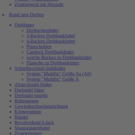
Zentriergerät mit Messuhr
Rund ums Drehen
Drehfutter
Dreibackenfutter
3-Backen Drehbankfutter
4-Backen Drehbankfutter
Planscheiben
Camlock Drehbankfutter
weiche Backen zu Drehbankfutter
Flansche zu Drehbankfutter
Schnellwechsel-Stahlhalter
System "Multifix" Größe Aa (A0)
System "Multifix" Größe A
Abstechstahl Halter
Drehstahl Sätze
Drehstahl einzeln
Bohrstangen
Gewindeschneideinrichtung
Körnerspitzen
Rändel
Revolverkopf 6-fach
Spannzangenfutter
Zentrierbohrer