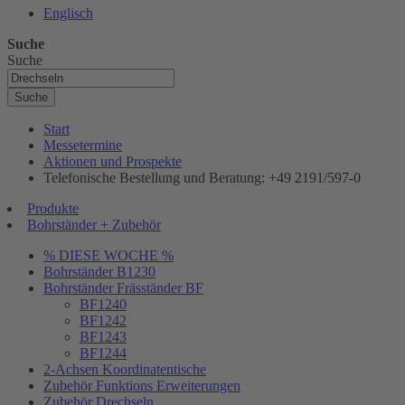
Englisch
Suche
Suche
Suche
Start
Messetermine
Aktionen und Prospekte
Telefonische Bestellung und Beratung: +49 2191/597-0
Produkte
Bohrständer + Zubehör
% DIESE WOCHE %
Bohrständer B1230
Bohrständer Fräsständer BF
BF1240
BF1242
BF1243
BF1244
2-Achsen Koordinatentische
Zubehör Funktions Erweiterungen
Zubehör Drechseln