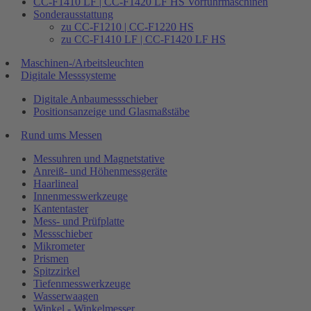
CC-F1410 LF | CC-F1420 LF HS Vorführmaschinen
Sonderausstattung
zu CC-F1210 | CC-F1220 HS
zu CC-F1410 LF | CC-F1420 LF HS
Maschinen-/Arbeitsleuchten
Digitale Messsysteme
Digitale Anbaumessschieber
Positionsanzeige und Glasmaßstäbe
Rund ums Messen
Messuhren und Magnetstative
Anreiß- und Höhenmessgeräte
Haarlineal
Innenmesswerkzeuge
Kantentaster
Mess- und Prüfplatte
Messschieber
Mikrometer
Prismen
Spitzzirkel
Tiefenmesswerkzeuge
Wasserwaagen
Winkel - Winkelmesser