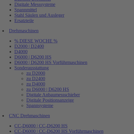
Digitale Messsysteme
Spannmittel
Stahl Säulen und Ausleger
Ersatzteile
Drehmaschinen
% DIESE WOCHE %
D2000 | D2400
D4000
D6000 | D6200 HS
D6000 | D6200 HS Vorführmaschinen
Sonderausstattung
zu D2000
zu D2400
zu D4000
zu D6000 | D6200 HS
Digitale Anbaumessschieber
Digitale Positionsanzeige
Spannsysteme
CNC Drehmaschinen
CC-D6000 | CC-D6200 HS
CC-D6000 | CC-D6200 HS Vorführmaschinen