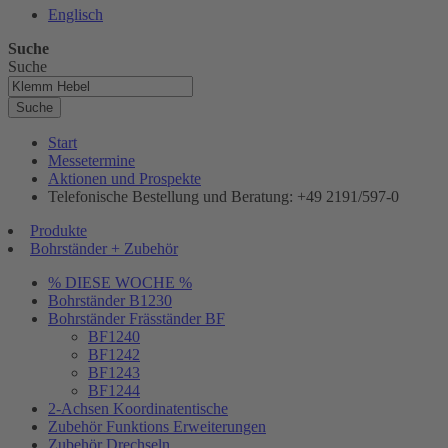
Englisch
Suche
Suche
Suche
Start
Messetermine
Aktionen und Prospekte
Telefonische Bestellung und Beratung: +49 2191/597-0
Produkte
Bohrständer + Zubehör
% DIESE WOCHE %
Bohrständer B1230
Bohrständer Fräsständer BF
BF1240
BF1242
BF1243
BF1244
2-Achsen Koordinatentische
Zubehör Funktions Erweiterungen
Zubehör Drechseln