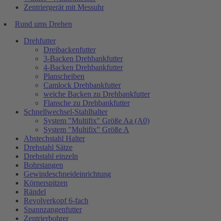
Zentriergerät mit Messuhr
Rund ums Drehen
Drehfutter
Dreibackenfutter
3-Backen Drehbankfutter
4-Backen Drehbankfutter
Planscheiben
Camlock Drehbankfutter
weiche Backen zu Drehbankfutter
Flansche zu Drehbankfutter
Schnellwechsel-Stahlhalter
System "Multifix" Größe Aa (A0)
System "Multifix" Größe A
Abstechstahl Halter
Drehstahl Sätze
Drehstahl einzeln
Bohrstangen
Gewindeschneideinrichtung
Körnerspitzen
Rändel
Revolverkopf 6-fach
Spannzangenfutter
Zentrierbohrer