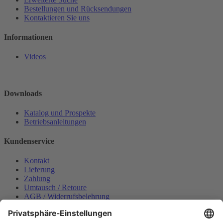
Bestellungen und Rücksendungen
Kontaktieren Sie uns
Informationen
Videos
Downloads
Katalog und Prospekte
Betriebsanleitungen
Kundenservice
Kontakt
Lieferung
Zahlung
Umtausch / Retoure
AGB / Widerrufsbelehrung
Onlinesupport
Datenschutzerklärung