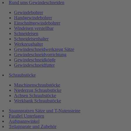
Rund ums Gewindeschneiden
Gewindebohrer
Handgewindebohrer
Einschnittgewindebohrer
Windeisen verstellbar
Schneideisen
Schneideisenhalter
Werkzeughalter
Gewindeschneidwerkzeug Sätze
Gewindeschneidvorrichtung
Gewindeschneidköpfe
Gewindeschneidfutter
Schraubstöcke
Maschinenschraubstöcke
Niederzug Schraubstöcke
Achsen Schraubstöcke
Werkbank Schraubstöcke
Spannpratzen Sätze und T-Nutensteine
Parallel Unterlagen
Aufspannwinkel
Teilapparate und Zubehör