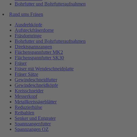
Bohrfutter und Bohrfutteraufnahmen
Rund ums Fräsen
Ausdrehköpfe
Aufsteckfräserdorne
Fräsdornringe
Bohrfutter und Bohrfutteraufnahmen
Direktspannzangen
Flächenspannfutter MK2
Flächenspannfutter SK30
Fräser
Fräser mit Wendeschneidplatte
Fräser Sätze
Gewindeschneidfutter
Gewindeschneidköpfe
Kreisschneider
Messerkopf
Metallkreissägeblätter
Reduzierhülse
Reibahlen
Senker und Entgrater
Spannzangenfutter
Spannzangen OZ