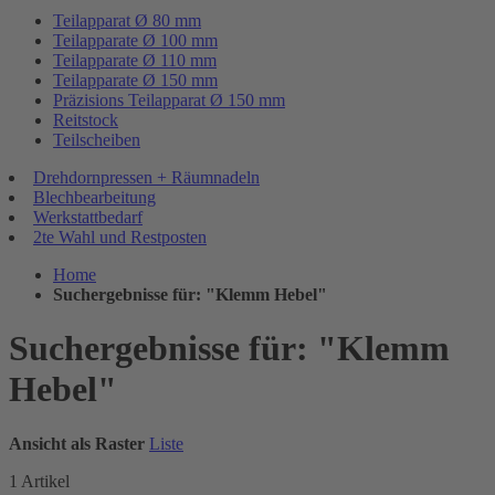
Teilapparat Ø 80 mm
Teilapparate Ø 100 mm
Teilapparate Ø 110 mm
Teilapparate Ø 150 mm
Präzisions Teilapparat Ø 150 mm
Reitstock
Teilscheiben
Drehdornpressen + Räumnadeln
Blechbearbeitung
Werkstattbedarf
2te Wahl und Restposten
Home
Suchergebnisse für: "Klemm Hebel"
Suchergebnisse für: "Klemm
Hebel"
Ansicht als
Raster
Liste
1
Artikel