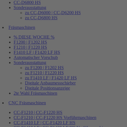
CC-D6800 HS
Sonderausstattung
zu CC-D6000 | CC-D6200 HS
zu CC-D6800 HS
Fräsmaschinen
% DIESE WOCHE %
F1200 | F1202 HS
F1210 | F1220 HS
F1410 LF | F1420 LF HS
Automatischer Vorschub
Sonderausstattung
zu F1200 | F1202 HS
zu F1210 | F1220 HS
zu F1410 LF | F1420 LF HS
Digitale Anbaumessschieber
Digitale Positionsanzeige
2te Wahl Fräsmaschinen
CNC Fräsmaschinen
CC-F1210 | CC-F1220 HS
CC-F1210 | CC-F1220 HS Vorführmaschinen
CC-F1410 LF | CC-F1420 LF HS