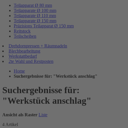
Teilapparat Ø 80 mm
Teilapparate Ø 100 mm
Teilapparate Ø 110 mm
Teilapparate Ø 150 mm
Präzisions Teilapparat Ø 150 mm
Reitstock
Teilscheiben
Drehdornpressen + Räumnadeln
Blechbearbeitung
Werkstattbedarf
2te Wahl und Restposten
Home
Suchergebnisse für: "Werkstück anschlag"
Suchergebnisse für:
"Werkstück anschlag"
Ansicht als
Raster
Liste
4
Artikel