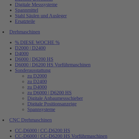
Digitale Messsysteme
Spannmittel
Stahl Säulen und Ausleger
Ersatzteile
Drehmaschinen
% DIESE WOCHE %
D2000 | D2400
D4000
D6000 | D6200 HS
D6000 | D6200 HS Vorführmaschinen
Sonderausstattung
zu D2000
zu D2400
zu D4000
zu D6000 | D6200 HS
Digitale Anbaumessschieber
Digitale Positionsanzeige
Spannsysteme
CNC Drehmaschinen
CC-D6000 | CC-D6200 HS
CC-D6000 | CC-D6200 HS Vorführmaschinen