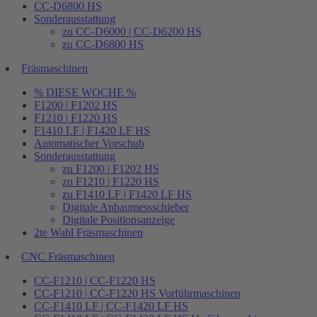
CC-D6800 HS
Sonderausstattung
zu CC-D6000 | CC-D6200 HS
zu CC-D6800 HS
Fräsmaschinen
% DIESE WOCHE %
F1200 | F1202 HS
F1210 | F1220 HS
F1410 LF | F1420 LF HS
Automatischer Vorschub
Sonderausstattung
zu F1200 | F1202 HS
zu F1210 | F1220 HS
zu F1410 LF | F1420 LF HS
Digitale Anbaumessschieber
Digitale Positionsanzeige
2te Wahl Fräsmaschinen
CNC Fräsmaschinen
CC-F1210 | CC-F1220 HS
CC-F1210 | CC-F1220 HS Vorführmaschinen
CC-F1410 LF | CC-F1420 LF HS