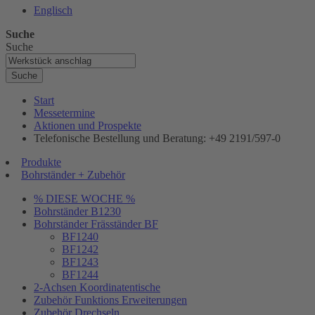
Englisch
Suche
Suche
Suche
Start
Messetermine
Aktionen und Prospekte
Telefonische Bestellung und Beratung: +49 2191/597-0
Produkte
Bohrständer + Zubehör
% DIESE WOCHE %
Bohrständer B1230
Bohrständer Fräsständer BF
BF1240
BF1242
BF1243
BF1244
2-Achsen Koordinatentische
Zubehör Funktions Erweiterungen
Zubehör Drechseln