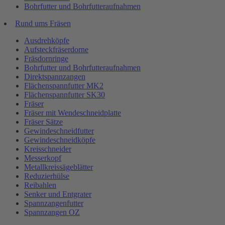
Bohrfutter und Bohrfutteraufnahmen
Rund ums Fräsen
Ausdrehköpfe
Aufsteckfräserdorne
Fräsdornringe
Bohrfutter und Bohrfutteraufnahmen
Direktspannzangen
Flächenspannfutter MK2
Flächenspannfutter SK30
Fräser
Fräser mit Wendeschneidplatte
Fräser Sätze
Gewindeschneidfutter
Gewindeschneidköpfe
Kreisschneider
Messerkopf
Metallkreissägeblätter
Reduzierhülse
Reibahlen
Senker und Entgrater
Spannzangenfutter
Spannzangen OZ