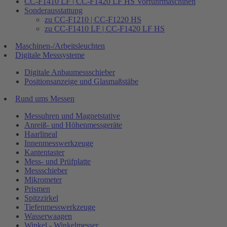
CC-F1410 LF | CC-F1420 LF HS Vorführmaschinen
Sonderausstattung
zu CC-F1210 | CC-F1220 HS
zu CC-F1410 LF | CC-F1420 LF HS
Maschinen-/Arbeitsleuchten
Digitale Messsysteme
Digitale Anbaumessschieber
Positionsanzeige und Glasmaßstäbe
Rund ums Messen
Messuhren und Magnetstative
Anreiß- und Höhenmessgeräte
Haarlineal
Innenmesswerkzeuge
Kantentaster
Mess- und Prüfplatte
Messschieber
Mikrometer
Prismen
Spitzzirkel
Tiefenmesswerkzeuge
Wasserwaagen
Winkel - Winkelmesser