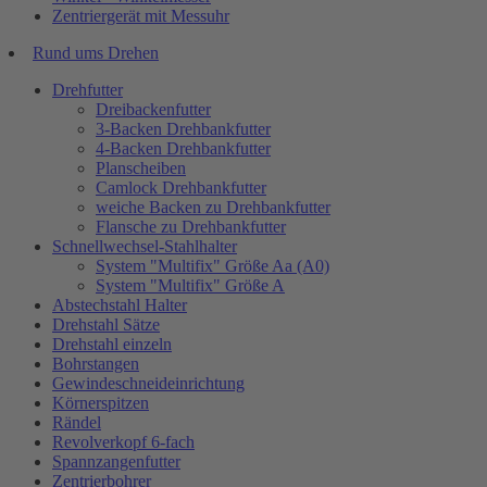
Zentriergerät mit Messuhr
Rund ums Drehen
Drehfutter
Dreibackenfutter
3-Backen Drehbankfutter
4-Backen Drehbankfutter
Planscheiben
Camlock Drehbankfutter
weiche Backen zu Drehbankfutter
Flansche zu Drehbankfutter
Schnellwechsel-Stahlhalter
System "Multifix" Größe Aa (A0)
System "Multifix" Größe A
Abstechstahl Halter
Drehstahl Sätze
Drehstahl einzeln
Bohrstangen
Gewindeschneideinrichtung
Körnerspitzen
Rändel
Revolverkopf 6-fach
Spannzangenfutter
Zentrierbohrer