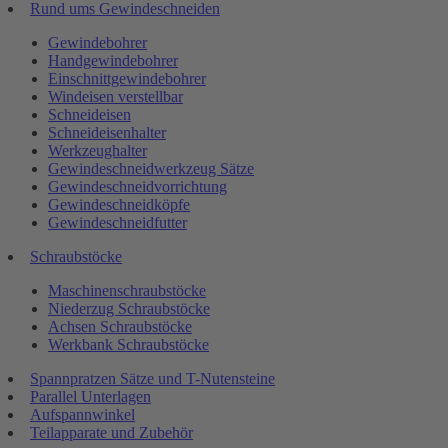
Rund ums Gewindeschneiden
Gewindebohrer
Handgewindebohrer
Einschnittgewindebohrer
Windeisen verstellbar
Schneideisen
Schneideisenhalter
Werkzeughalter
Gewindeschneidwerkzeug Sätze
Gewindeschneidvorrichtung
Gewindeschneidköpfe
Gewindeschneidfutter
Schraubstöcke
Maschinenschraubstöcke
Niederzug Schraubstöcke
Achsen Schraubstöcke
Werkbank Schraubstöcke
Spannpratzen Sätze und T-Nutensteine
Parallel Unterlagen
Aufspannwinkel
Teilapparate und Zubehör