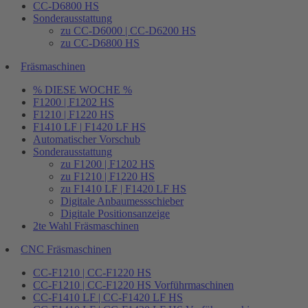
CC-D6800 HS
Sonderausstattung
zu CC-D6000 | CC-D6200 HS
zu CC-D6800 HS
Fräsmaschinen
% DIESE WOCHE %
F1200 | F1202 HS
F1210 | F1220 HS
F1410 LF | F1420 LF HS
Automatischer Vorschub
Sonderausstattung
zu F1200 | F1202 HS
zu F1210 | F1220 HS
zu F1410 LF | F1420 LF HS
Digitale Anbaumessschieber
Digitale Positionsanzeige
2te Wahl Fräsmaschinen
CNC Fräsmaschinen
CC-F1210 | CC-F1220 HS
CC-F1210 | CC-F1220 HS Vorführmaschinen
CC-F1410 LF | CC-F1420 LF HS