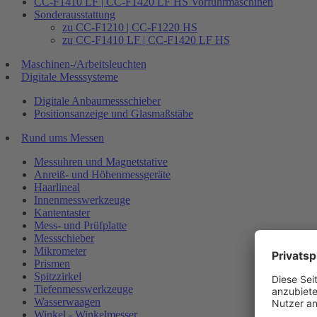
CC-F1410 LF | CC-F1420 LF HS Vorführmaschinen
Sonderausstattung
zu CC-F1210 | CC-F1220 HS
zu CC-F1410 LF | CC-F1420 LF HS
Maschinen-/Arbeitsleuchten
Digitale Messsysteme
Digitale Anbaumessschieber
Positionsanzeige und Glasmaßstäbe
Rund ums Messen
Messuhren und Magnetstative
Anreiß- und Höhenmessgeräte
Haarlineal
Innenmesswerkzeuge
Kantentaster
Mess- und Prüfplatte
Messschieber
Mikrometer
Prismen
Spitzzirkel
Tiefenmesswerkzeuge
Wasserwaagen
Winkel - Winkelmesser