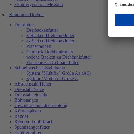
Zentriergerät mit Messuhr
Rund ums Drehen
Drehfutter
Dreibackenfutter
3-Backen Drehbankfutter
4-Backen Drehbankfutter
Planscheiben
Camlock Drehbankfutter
weiche Backen zu Drehbankfutter
Flansche zu Drehbankfutter
Schnellwechsel-Stahlhalter
System "Multifix" Größe Aa (A0)
System "Multifix" Größe A
Abstechstahl Halter
Drehstahl Sätze
Drehstahl einzeln
Bohrstangen
Gewindeschneideinrichtung
Körnerspitzen
Rändel
Revolverkopf 6-fach
Spannzangenfutter
Zentrierbohrer