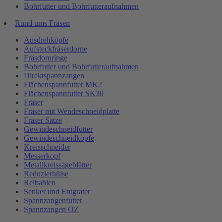
Bohrfutter und Bohrfutteraufnahmen
Rund ums Fräsen
Ausdrehköpfe
Aufsteckfräserdorne
Fräsdornringe
Bohrfutter und Bohrfutteraufnahmen
Direktspannzangen
Flächenspannfutter MK2
Flächenspannfutter SK30
Fräser
Fräser mit Wendeschneidplatte
Fräser Sätze
Gewindeschneidfutter
Gewindeschneidköpfe
Kreisschneider
Messerkopf
Metallkreissägeblätter
Reduzierhülse
Reibahlen
Senker und Entgrater
Spannzangenfutter
Spannzangen OZ