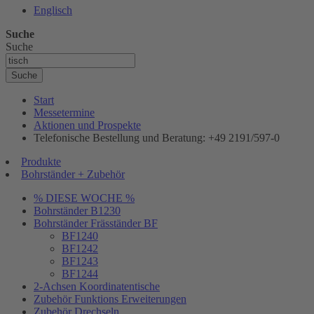
Englisch
Suche
Suche
Suche
Start
Messetermine
Aktionen und Prospekte
Telefonische Bestellung und Beratung: +49 2191/597-0
Produkte
Bohrständer + Zubehör
% DIESE WOCHE %
Bohrständer B1230
Bohrständer Fräsständer BF
BF1240
BF1242
BF1243
BF1244
2-Achsen Koordinatentische
Zubehör Funktions Erweiterungen
Zubehör Drechseln