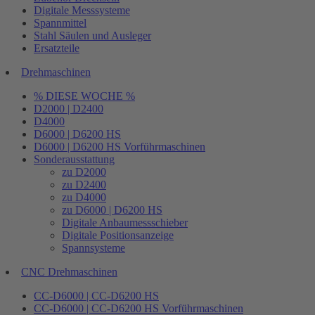
Digitale Messsysteme
Spannmittel
Stahl Säulen und Ausleger
Ersatzteile
Drehmaschinen
% DIESE WOCHE %
D2000 | D2400
D4000
D6000 | D6200 HS
D6000 | D6200 HS Vorführmaschinen
Sonderausstattung
zu D2000
zu D2400
zu D4000
zu D6000 | D6200 HS
Digitale Anbaumessschieber
Digitale Positionsanzeige
Spannsysteme
CNC Drehmaschinen
CC-D6000 | CC-D6200 HS
CC-D6000 | CC-D6200 HS Vorführmaschinen