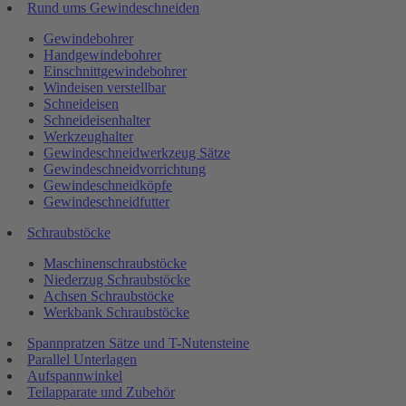
Rund ums Gewindeschneiden
Gewindebohrer
Handgewindebohrer
Einschnittgewindebohrer
Windeisen verstellbar
Schneideisen
Schneideisenhalter
Werkzeughalter
Gewindeschneidwerkzeug Sätze
Gewindeschneidvorrichtung
Gewindeschneidköpfe
Gewindeschneidfutter
Schraubstöcke
Maschinenschraubstöcke
Niederzug Schraubstöcke
Achsen Schraubstöcke
Werkbank Schraubstöcke
Spannpratzen Sätze und T-Nutensteine
Parallel Unterlagen
Aufspannwinkel
Teilapparate und Zubehör