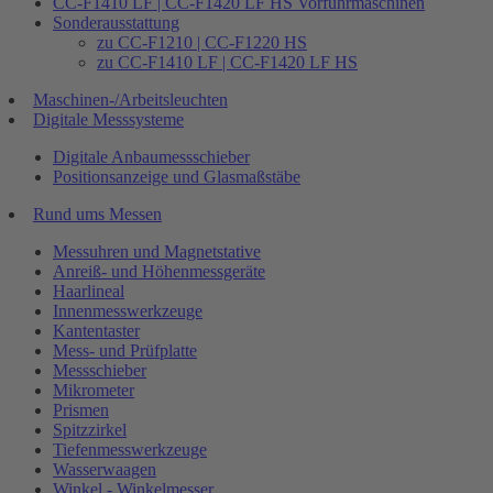
CC-F1410 LF | CC-F1420 LF HS Vorführmaschinen
Sonderausstattung
zu CC-F1210 | CC-F1220 HS
zu CC-F1410 LF | CC-F1420 LF HS
Maschinen-/Arbeitsleuchten
Digitale Messsysteme
Digitale Anbaumessschieber
Positionsanzeige und Glasmaßstäbe
Rund ums Messen
Messuhren und Magnetstative
Anreiß- und Höhenmessgeräte
Haarlineal
Innenmesswerkzeuge
Kantentaster
Mess- und Prüfplatte
Messschieber
Mikrometer
Prismen
Spitzzirkel
Tiefenmesswerkzeuge
Wasserwaagen
Winkel - Winkelmesser