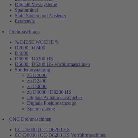
Digitale Messsysteme
Spannmittel
Stahl Säulen und Ausleger
Ersatzteile
Drehmaschinen
% DIESE WOCHE %
D2000 | D2400
D4000
D6000 | D6200 HS
D6000 | D6200 HS Vorführmaschinen
Sonderausstattung
zu D2000
zu D2400
zu D4000
zu D6000 | D6200 HS
Digitale Anbaumessschieber
Digitale Positionsanzeige
Spannsysteme
CNC Drehmaschinen
CC-D6000 | CC-D6200 HS
CC-D6000 | CC-D6200 HS Vorführmaschinen