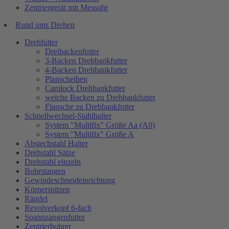
Zentriergerät mit Messuhr
Rund ums Drehen
Drehfutter
Dreibackenfutter
3-Backen Drehbankfutter
4-Backen Drehbankfutter
Planscheiben
Camlock Drehbankfutter
weiche Backen zu Drehbankfutter
Flansche zu Drehbankfutter
Schnellwechsel-Stahlhalter
System "Multifix" Größe Aa (A0)
System "Multifix" Größe A
Abstechstahl Halter
Drehstahl Sätze
Drehstahl einzeln
Bohrstangen
Gewindeschneideinrichtung
Körnerspitzen
Rändel
Revolverkopf 6-fach
Spannzangenfutter
Zentrierbohrer