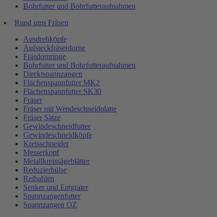
Bohrfutter und Bohrfutteraufnahmen
Rund ums Fräsen
Ausdrehköpfe
Aufsteckfräserdorne
Fräsdornringe
Bohrfutter und Bohrfutteraufnahmen
Direktspannzangen
Flächenspannfutter MK2
Flächenspannfutter SK30
Fräser
Fräser mit Wendeschneidplatte
Fräser Sätze
Gewindeschneidfutter
Gewindeschneidköpfe
Kreisschneider
Messerkopf
Metallkreissägeblätter
Reduzierhülse
Reibahlen
Senker und Entgrater
Spannzangenfutter
Spannzangen OZ