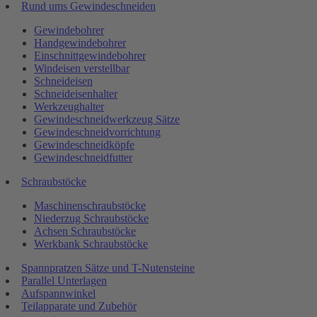
Rund ums Gewindeschneiden
Gewindebohrer
Handgewindebohrer
Einschnittgewindebohrer
Windeisen verstellbar
Schneideisen
Schneideisenhalter
Werkzeughalter
Gewindeschneidwerkzeug Sätze
Gewindeschneidvorrichtung
Gewindeschneidköpfe
Gewindeschneidfutter
Schraubstöcke
Maschinenschraubstöcke
Niederzug Schraubstöcke
Achsen Schraubstöcke
Werkbank Schraubstöcke
Spannpratzen Sätze und T-Nutensteine
Parallel Unterlagen
Aufspannwinkel
Teilapparate und Zubehör