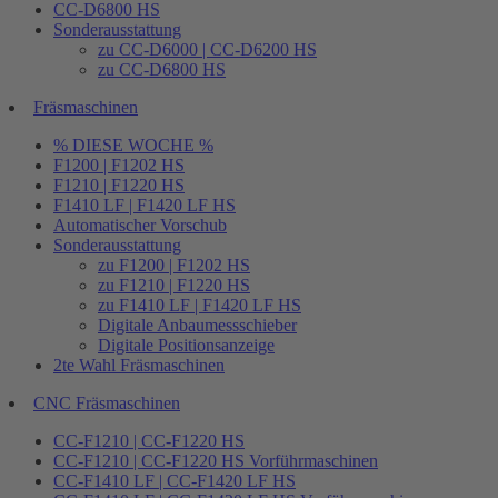
CC-D6800 HS
Sonderausstattung
zu CC-D6000 | CC-D6200 HS
zu CC-D6800 HS
Fräsmaschinen
% DIESE WOCHE %
F1200 | F1202 HS
F1210 | F1220 HS
F1410 LF | F1420 LF HS
Automatischer Vorschub
Sonderausstattung
zu F1200 | F1202 HS
zu F1210 | F1220 HS
zu F1410 LF | F1420 LF HS
Digitale Anbaumessschieber
Digitale Positionsanzeige
2te Wahl Fräsmaschinen
CNC Fräsmaschinen
CC-F1210 | CC-F1220 HS
CC-F1210 | CC-F1220 HS Vorführmaschinen
CC-F1410 LF | CC-F1420 LF HS