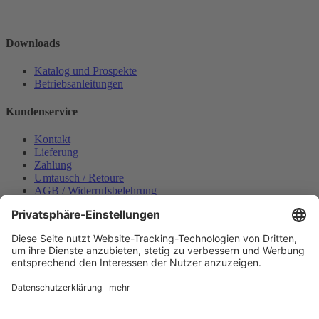
Downloads
Katalog und Prospekte
Betriebsanleitungen
Kundenservice
Kontakt
Lieferung
Zahlung
Umtausch / Retoure
AGB / Widerrufsbelehrung
Onlinesupport
Datenschutzerklärung
Impressum
Bestellung widerrufen
Mein konto
Anmelden
Warenkorb anzeigen