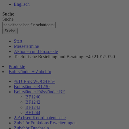
Englisch
Suche
Suche
Suche
Start
Messetermine
Aktionen und Prospekte
Telefonische Bestellung und Beratung: +49 2191/597-0
Produkte
Bohrständer + Zubehör
% DIESE WOCHE %
Bohrständer B1230
Bohrständer Fräsständer BF
BF1240
BF1242
BF1243
BF1244
2-Achsen Koordinatentische
Zubehör Funktions Erweiterungen
Zubehör Drechseln