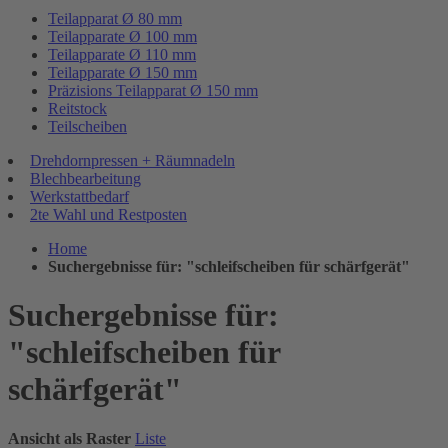
Teilapparat Ø 80 mm
Teilapparate Ø 100 mm
Teilapparate Ø 110 mm
Teilapparate Ø 150 mm
Präzisions Teilapparat Ø 150 mm
Reitstock
Teilscheiben
Drehdornpressen + Räumnadeln
Blechbearbeitung
Werkstattbedarf
2te Wahl und Restposten
Home
Suchergebnisse für: "schleifscheiben für schärfgerät"
Suchergebnisse für:
"schleifscheiben für
schärfgerät"
Ansicht als
Raster
Liste