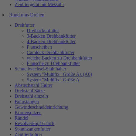
Zentriergerät mit Messuhr
Rund ums Drehen
Drehfutter
Dreibackenfutter
3-Backen Drehbankfutter
4-Backen Drehbankfutter
Planscheiben
Camlock Drehbankfutter
weiche Backen zu Drehbankfutter
Flansche zu Drehbankfutter
Schnellwechsel-Stahlhalter
System "Multifix" Größe Aa (A0)
System "Multifix" Größe A
Abstechstahl Halter
Drehstahl Sätze
Drehstahl einzeln
Bohrstangen
Gewindeschneideinrichtung
Körnerspitzen
Rändel
Revolverkopf 6-fach
Spannzangenfutter
Zentrierbohrer