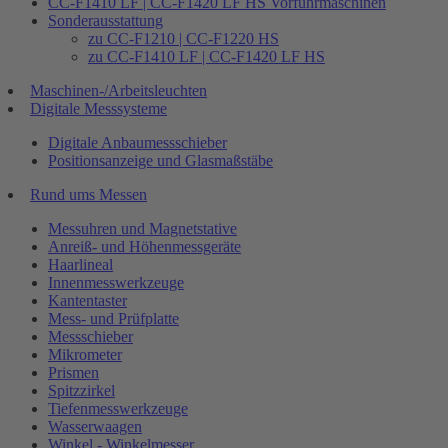
CC-F1410 LF | CC-F1420 LF HS Vorführmaschinen
Sonderausstattung
zu CC-F1210 | CC-F1220 HS
zu CC-F1410 LF | CC-F1420 LF HS
Maschinen-/Arbeitsleuchten
Digitale Messsysteme
Digitale Anbaumessschieber
Positionsanzeige und Glasmaßstäbe
Rund ums Messen
Messuhren und Magnetstative
Anreiß- und Höhenmessgeräte
Haarlineal
Innenmesswerkzeuge
Kantentaster
Mess- und Prüfplatte
Messschieber
Mikrometer
Prismen
Spitzzirkel
Tiefenmesswerkzeuge
Wasserwaagen
Winkel - Winkelmesser