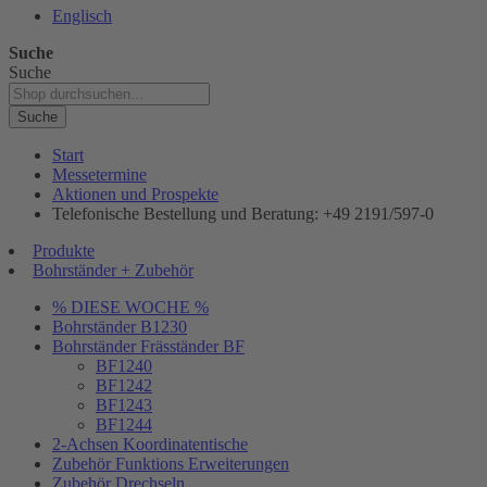
Englisch
Suche
Suche
Suche
Start
Messetermine
Aktionen und Prospekte
Telefonische Bestellung und Beratung: +49 2191/597-0
Produkte
Bohrständer + Zubehör
% DIESE WOCHE %
Bohrständer B1230
Bohrständer Fräsständer BF
BF1240
BF1242
BF1243
BF1244
2-Achsen Koordinatentische
Zubehör Funktions Erweiterungen
Zubehör Drechseln