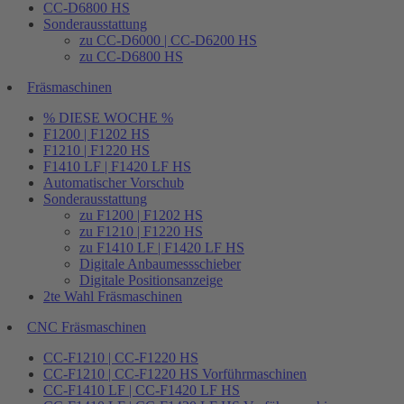
CC-D6800 HS
Sonderausstattung
zu CC-D6000 | CC-D6200 HS
zu CC-D6800 HS
Fräsmaschinen
% DIESE WOCHE %
F1200 | F1202 HS
F1210 | F1220 HS
F1410 LF | F1420 LF HS
Automatischer Vorschub
Sonderausstattung
zu F1200 | F1202 HS
zu F1210 | F1220 HS
zu F1410 LF | F1420 LF HS
Digitale Anbaumessschieber
Digitale Positionsanzeige
2te Wahl Fräsmaschinen
CNC Fräsmaschinen
CC-F1210 | CC-F1220 HS
CC-F1210 | CC-F1220 HS Vorführmaschinen
CC-F1410 LF | CC-F1420 LF HS