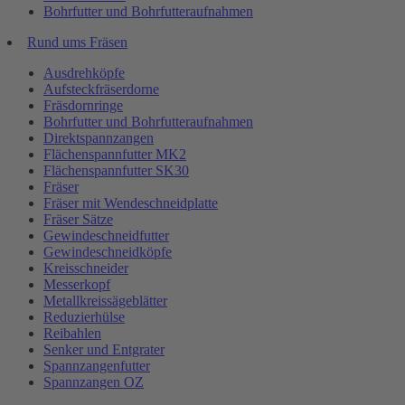
Bohrfutter und Bohrfutteraufnahmen
Rund ums Fräsen
Ausdrehköpfe
Aufsteckfräserdorne
Fräsdornringe
Bohrfutter und Bohrfutteraufnahmen
Direktspannzangen
Flächenspannfutter MK2
Flächenspannfutter SK30
Fräser
Fräser mit Wendeschneidplatte
Fräser Sätze
Gewindeschneidfutter
Gewindeschneidköpfe
Kreisschneider
Messerkopf
Metallkreissägeblätter
Reduzierhülse
Reibahlen
Senker und Entgrater
Spannzangenfutter
Spannzangen OZ