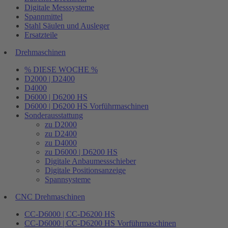
Digitale Messsysteme
Spannmittel
Stahl Säulen und Ausleger
Ersatzteile
Drehmaschinen
% DIESE WOCHE %
D2000 | D2400
D4000
D6000 | D6200 HS
D6000 | D6200 HS Vorführmaschinen
Sonderausstattung
zu D2000
zu D2400
zu D4000
zu D6000 | D6200 HS
Digitale Anbaumessschieber
Digitale Positionsanzeige
Spannsysteme
CNC Drehmaschinen
CC-D6000 | CC-D6200 HS
CC-D6000 | CC-D6200 HS Vorführmaschinen