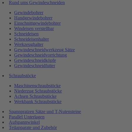
Rund ums Gewindeschneiden
Gewindebohrer
Handgewindebohrer
Einschnittgewindebohrer
Windeisen verstellbar
Schneideisen
Schneideisenhalter
Werkzeughalter
Gewindeschneidwerkzeug Sätze
Gewindeschneidvorrichtung
Gewindeschneidköpfe
Gewindeschneidfutter
Schraubstöcke
Maschinenschraubstöcke
Niederzug Schraubstöcke
Achsen Schraubstöcke
Werkbank Schraubstöcke
Spannpratzen Sätze und T-Nutensteine
Parallel Unterlagen
Aufspannwinkel
Teilapparate und Zubehör