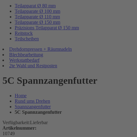
Teilapparat Ø 80 mm
Teilapparate Ø 100 mm
Teilapparate Ø 110 mm
Teilapparate Ø 150 mm
Präzisions Teilapparat Ø 150 mm
Reitstock
Teilscheiben
Drehdornpressen + Räumnadeln
Blechbearbeitung
Werkstattbedarf
2te Wahl und Restposten
5C Spannzangenfutter
Home
Rund ums Drehen
Spannzangenfutter
5C Spannzangenfutter
Verfügbarkeit:
Lieferbar
Artikelnummer:
10749