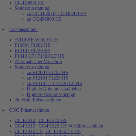
CC-D6800 HS
Sonderausstattung
zu CC-D6000 | CC-D6200 HS
zu CC-D6800 HS
Fräsmaschinen
% DIESE WOCHE %
F1200 | F1202 HS
F1210 | F1220 HS
F1410 LF | F1420 LF HS
Automatischer Vorschub
Sonderausstattung
zu F1200 | F1202 HS
zu F1210 | F1220 HS
zu F1410 LF | F1420 LF HS
Digitale Anbaumessschieber
Digitale Positionsanzeige
2te Wahl Fräsmaschinen
CNC Fräsmaschinen
CC-F1210 | CC-F1220 HS
CC-F1210 | CC-F1220 HS Vorführmaschinen
CC-F1410 LF | CC-F1420 LF HS