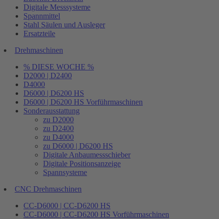
Digitale Messsysteme
Spannmittel
Stahl Säulen und Ausleger
Ersatzteile
Drehmaschinen
% DIESE WOCHE %
D2000 | D2400
D4000
D6000 | D6200 HS
D6000 | D6200 HS Vorführmaschinen
Sonderausstattung
zu D2000
zu D2400
zu D4000
zu D6000 | D6200 HS
Digitale Anbaumessschieber
Digitale Positionsanzeige
Spannsysteme
CNC Drehmaschinen
CC-D6000 | CC-D6200 HS
CC-D6000 | CC-D6200 HS Vorführmaschinen