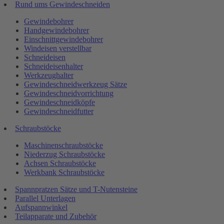
Rund ums Gewindeschneiden
Gewindebohrer
Handgewindebohrer
Einschnittgewindebohrer
Windeisen verstellbar
Schneideisen
Schneideisenhalter
Werkzeughalter
Gewindeschneidwerkzeug Sätze
Gewindeschneidvorrichtung
Gewindeschneidköpfe
Gewindeschneidfutter
Schraubstöcke
Maschinenschraubstöcke
Niederzug Schraubstöcke
Achsen Schraubstöcke
Werkbank Schraubstöcke
Spannpratzen Sätze und T-Nutensteine
Parallel Unterlagen
Aufspannwinkel
Teilapparate und Zubehör