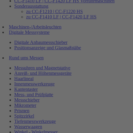
CC-F1410 LF | CC-F1420 LF HS Vorführmaschinen
Sonderausstattung
zu CC-F1210 | CC-F1220 HS
zu CC-F1410 LF | CC-F1420 LF HS
Maschinen-/Arbeitsleuchten
Digitale Messsysteme
Digitale Anbaumessschieber
Positionsanzeige und Glasmaßstäbe
Rund ums Messen
Messuhren und Magnetstative
Anreiß- und Höhenmessgeräte
Haarlineal
Innenmesswerkzeuge
Kantentaster
Mess- und Prüfplatte
Messschieber
Mikrometer
Prismen
Spitzzirkel
Tiefenmesswerkzeuge
Wasserwaagen
Winkel - Winkelmesser