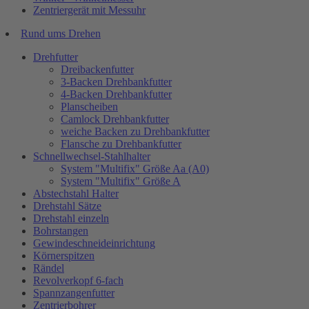
Zentriergerät mit Messuhr
Rund ums Drehen
Drehfutter
Dreibackenfutter
3-Backen Drehbankfutter
4-Backen Drehbankfutter
Planscheiben
Camlock Drehbankfutter
weiche Backen zu Drehbankfutter
Flansche zu Drehbankfutter
Schnellwechsel-Stahlhalter
System "Multifix" Größe Aa (A0)
System "Multifix" Größe A
Abstechstahl Halter
Drehstahl Sätze
Drehstahl einzeln
Bohrstangen
Gewindeschneideinrichtung
Körnerspitzen
Rändel
Revolverkopf 6-fach
Spannzangenfutter
Zentrierbohrer