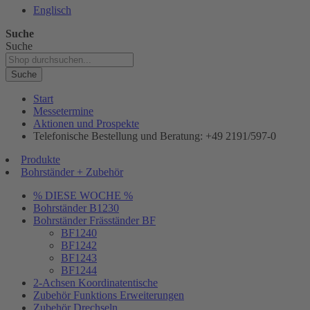
Englisch
Suche
Suche
Suche
Start
Messetermine
Aktionen und Prospekte
Telefonische Bestellung und Beratung: +49 2191/597-0
Produkte
Bohrständer + Zubehör
% DIESE WOCHE %
Bohrständer B1230
Bohrständer Fräsständer BF
BF1240
BF1242
BF1243
BF1244
2-Achsen Koordinatentische
Zubehör Funktions Erweiterungen
Zubehör Drechseln