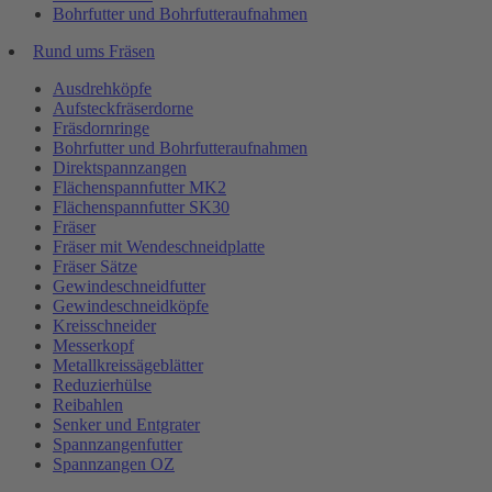
Bohrfutter und Bohrfutteraufnahmen
Rund ums Fräsen
Ausdrehköpfe
Aufsteckfräserdorne
Fräsdornringe
Bohrfutter und Bohrfutteraufnahmen
Direktspannzangen
Flächenspannfutter MK2
Flächenspannfutter SK30
Fräser
Fräser mit Wendeschneidplatte
Fräser Sätze
Gewindeschneidfutter
Gewindeschneidköpfe
Kreisschneider
Messerkopf
Metallkreissägeblätter
Reduzierhülse
Reibahlen
Senker und Entgrater
Spannzangenfutter
Spannzangen OZ