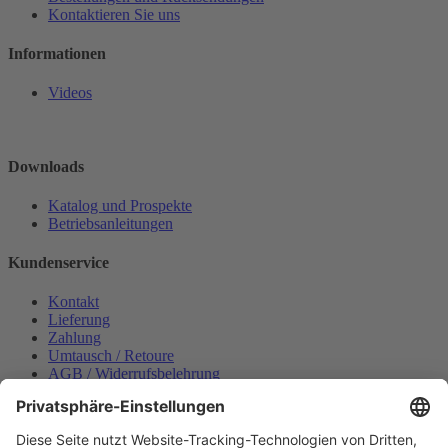
Kontaktieren Sie uns
Informationen
Videos
Downloads
Katalog und Prospekte
Betriebsanleitungen
Kundenservice
Kontakt
Lieferung
Zahlung
Umtausch / Retoure
AGB / Widerrufsbelehrung
Onlinesupport
Datenschutzerklärung
Impressum
Bestellung widerrufen