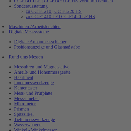
CC-F1410 LF | CC-F1420 LF HS Vorführmaschinen
Sonderausstattung
zu CC-F1210 | CC-F1220 HS
zu CC-F1410 LF | CC-F1420 LF HS
Maschinen-/Arbeitsleuchten
Digitale Messsysteme
Digitale Anbaumessschieber
Positionsanzeige und Glasmaßstäbe
Rund ums Messen
Messuhren und Magnetstative
Anreiß- und Höhenmessgeräte
Haarlineal
Innenmesswerkzeuge
Kantentaster
Mess- und Prüfplatte
Messschieber
Mikrometer
Prismen
Spitzzirkel
Tiefenmesswerkzeuge
Wasserwaagen
Winkel - Winkelmesser