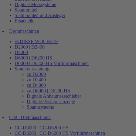
Digitale Messsysteme
Spannmittel
Stahl Säulen und Ausleger
Ersatzteile
Drehmaschinen
% DIESE WOCHE %
D2000 | D2400
D4000
D6000 | D6200 HS
D6000 | D6200 HS Vorführmaschinen
Sonderausstattung
zu D2000
zu D2400
zu D4000
zu D6000 | D6200 HS
Digitale Anbaumessschieber
Digitale Positionsanzeige
Spannsysteme
CNC Drehmaschinen
CC-D6000 | CC-D6200 HS
CC-D6000 | CC-D6200 HS Vorführmaschinen