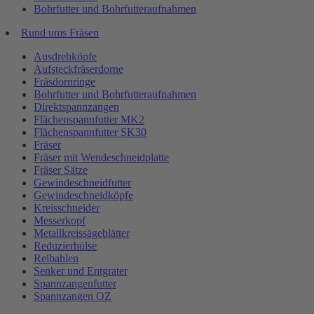
Bohrfutter und Bohrfutteraufnahmen
Rund ums Fräsen
Ausdrehköpfe
Aufsteckfräserdorne
Fräsdornringe
Bohrfutter und Bohrfutteraufnahmen
Direktspannzangen
Flächenspannfutter MK2
Flächenspannfutter SK30
Fräser
Fräser mit Wendeschneidplatte
Fräser Sätze
Gewindeschneidfutter
Gewindeschneidköpfe
Kreisschneider
Messerkopf
Metallkreissägeblätter
Reduzierhülse
Reibahlen
Senker und Entgrater
Spannzangenfutter
Spannzangen OZ