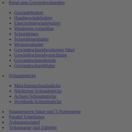
Rund ums Gewindeschneiden
Gewindebohrer
Handgewindebohrer
Einschnittgewindebohrer
Windeisen verstellbar
Schneideisen
Schneideisenhalter
Werkzeughalter
Gewindeschneidwerkzeug Sätze
Gewindeschneidvorrichtung
Gewindeschneidköpfe
Gewindeschneidfutter
Schraubstöcke
Maschinenschraubstöcke
Niederzug Schraubstöcke
Achsen Schraubstöcke
Werkbank Schraubstöcke
Spannpratzen Sätze und T-Nutensteine
Parallel Unterlagen
Aufspannwinkel
Teilapparate und Zubehör