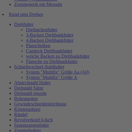
Zentriergerät mit Messuhr
Rund ums Drehen
Drehfutter
Dreibackenfutter
3-Backen Drehbankfutter
4-Backen Drehbankfutter
Planscheiben
Camlock Drehbankfutter
weiche Backen zu Drehbankfutter
Flansche zu Drehbankfutter
Schnellwechsel-Stahlhalter
System "Multifix" Größe Aa (A0)
System "Multifix" Größe A
Abstechstahl Halter
Drehstahl Sätze
Drehstahl einzeln
Bohrstangen
Gewindeschneideinrichtung
Körnerspitzen
Rändel
Revolverkopf 6-fach
Spannzangenfutter
Zentrierbohrer