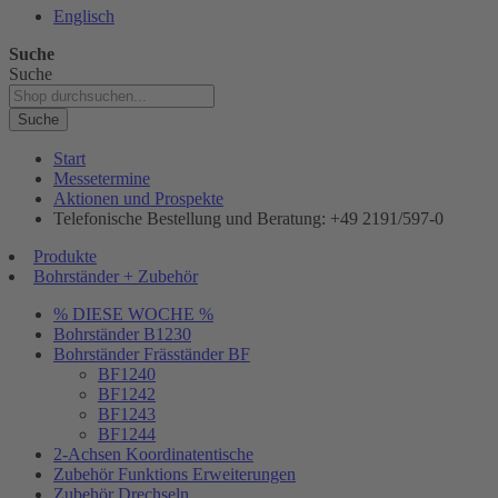
Englisch
Suche
Suche
Suche
Start
Messetermine
Aktionen und Prospekte
Telefonische Bestellung und Beratung: +49 2191/597-0
Produkte
Bohrständer + Zubehör
% DIESE WOCHE %
Bohrständer B1230
Bohrständer Fräsständer BF
BF1240
BF1242
BF1243
BF1244
2-Achsen Koordinatentische
Zubehör Funktions Erweiterungen
Zubehör Drechseln