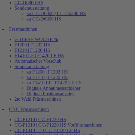
CC-D6800 HS
Sonderausstattung
zu CC-D6000 | CC-D6200 HS
zu CC-D6800 HS
Fräsmaschinen
% DIESE WOCHE %
F1200 | F1202 HS
F1210 | F1220 HS
F1410 LF | F1420 LF HS
Automatischer Vorschub
Sonderausstattung
zu F1200 | F1202 HS
zu F1210 | F1220 HS
zu F1410 LF | F1420 LF HS
Digitale Anbaumessschieber
Digitale Positionsanzeige
2te Wahl Fräsmaschinen
CNC Fräsmaschinen
CC-F1210 | CC-F1220 HS
CC-F1210 | CC-F1220 HS Vorführmaschinen
CC-F1410 LF | CC-F1420 LF HS