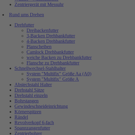
Zentriergerät mit Messuhr
Rund ums Drehen
Drehfutter
Dreibackenfutter
3-Backen Drehbankfutter
4-Backen Drehbankfutter
Planscheiben
Camlock Drehbankfutter
weiche Backen zu Drehbankfutter
Flansche zu Drehbankfutter
Schnellwechsel-Stahlhalter
System "Multifix" Größe Aa (A0)
System "Multifix" Größe A
Abstechstahl Halter
Drehstahl Sätze
Drehstahl einzeln
Bohrstangen
Gewindeschneideinrichtung
Körnerspitzen
Rändel
Revolverkopf 6-fach
Spannzangenfutter
Zentrierbohrer