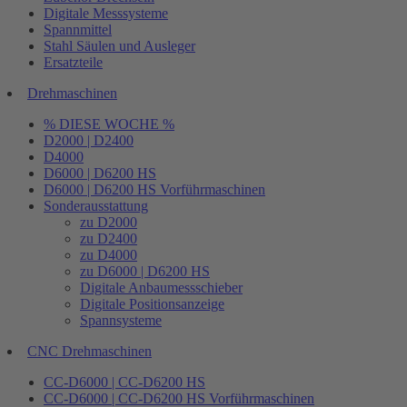
Digitale Messsysteme
Spannmittel
Stahl Säulen und Ausleger
Ersatzteile
Drehmaschinen
% DIESE WOCHE %
D2000 | D2400
D4000
D6000 | D6200 HS
D6000 | D6200 HS Vorführmaschinen
Sonderausstattung
zu D2000
zu D2400
zu D4000
zu D6000 | D6200 HS
Digitale Anbaumessschieber
Digitale Positionsanzeige
Spannsysteme
CNC Drehmaschinen
CC-D6000 | CC-D6200 HS
CC-D6000 | CC-D6200 HS Vorführmaschinen