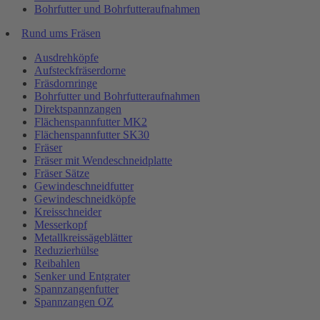
Bohrfutter und Bohrfutteraufnahmen
Rund ums Fräsen
Ausdrehköpfe
Aufsteckfräserdorne
Fräsdornringe
Bohrfutter und Bohrfutteraufnahmen
Direktspannzangen
Flächenspannfutter MK2
Flächenspannfutter SK30
Fräser
Fräser mit Wendeschneidplatte
Fräser Sätze
Gewindeschneidfutter
Gewindeschneidköpfe
Kreisschneider
Messerkopf
Metallkreissägeblätter
Reduzierhülse
Reibahlen
Senker und Entgrater
Spannzangenfutter
Spannzangen OZ