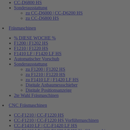
CC-D6800 HS
Sonderausstattung
zu CC-D6000 | CC-D6200 HS
zu CC-D6800 HS
Fräsmaschinen
% DIESE WOCHE %
F1200 | F1202 HS
F1210 | F1220 HS
F1410 LF | F1420 LF HS
Automatischer Vorschub
Sonderausstattung
zu F1200 | F1202 HS
zu F1210 | F1220 HS
zu F1410 LF | F1420 LF HS
Digitale Anbaumessschieber
Digitale Positionsanzeige
2te Wahl Fräsmaschinen
CNC Fräsmaschinen
CC-F1210 | CC-F1220 HS
CC-F1210 | CC-F1220 HS Vorführmaschinen
CC-F1410 LF | CC-F1420 LF HS