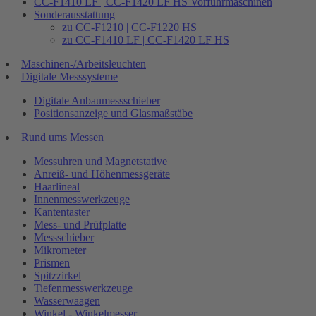
CC-F1410 LF | CC-F1420 LF HS Vorführmaschinen
Sonderausstattung
zu CC-F1210 | CC-F1220 HS
zu CC-F1410 LF | CC-F1420 LF HS
Maschinen-/Arbeitsleuchten
Digitale Messsysteme
Digitale Anbaumessschieber
Positionsanzeige und Glasmaßstäbe
Rund ums Messen
Messuhren und Magnetstative
Anreiß- und Höhenmessgeräte
Haarlineal
Innenmesswerkzeuge
Kantentaster
Mess- und Prüfplatte
Messschieber
Mikrometer
Prismen
Spitzzirkel
Tiefenmesswerkzeuge
Wasserwaagen
Winkel - Winkelmesser