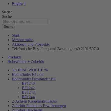
Englisch
Suche
Suche
Suche
Start
Messetermine
Aktionen und Prospekte
Telefonische Bestellung und Beratung: +49 2191/597-0
Produkte
Bohrständer + Zubehör
% DIESE WOCHE %
Bohrständer B1230
Bohrständer Fräsständer BF
BF1240
BF1242
BF1243
BF1244
2-Achsen Koordinatentische
Zubehör Funktions Erweiterungen
Zubehör Drechseln