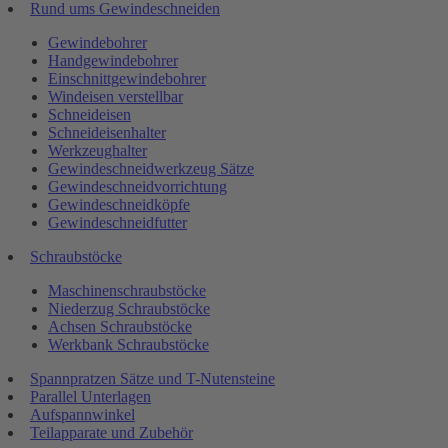
Rund ums Gewindeschneiden
Gewindebohrer
Handgewindebohrer
Einschnittgewindebohrer
Windeisen verstellbar
Schneideisen
Schneideisenhalter
Werkzeughalter
Gewindeschneidwerkzeug Sätze
Gewindeschneidvorrichtung
Gewindeschneidköpfe
Gewindeschneidfutter
Schraubstöcke
Maschinenschraubstöcke
Niederzug Schraubstöcke
Achsen Schraubstöcke
Werkbank Schraubstöcke
Spannpratzen Sätze und T-Nutensteine
Parallel Unterlagen
Aufspannwinkel
Teilapparate und Zubehör