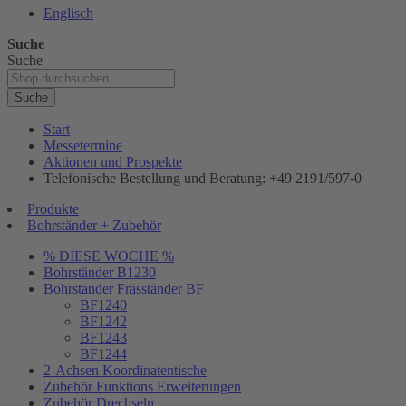
Englisch
Suche
Suche
Suche
Start
Messetermine
Aktionen und Prospekte
Telefonische Bestellung und Beratung: +49 2191/597-0
Produkte
Bohrständer + Zubehör
% DIESE WOCHE %
Bohrständer B1230
Bohrständer Fräsständer BF
BF1240
BF1242
BF1243
BF1244
2-Achsen Koordinatentische
Zubehör Funktions Erweiterungen
Zubehör Drechseln