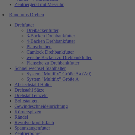
Zentriergerät mit Messuhr
Rund ums Drehen
Drehfutter
Dreibackenfutter
3-Backen Drehbankfutter
4-Backen Drehbankfutter
Planscheiben
Camlock Drehbankfutter
weiche Backen zu Drehbankfutter
Flansche zu Drehbankfutter
Schnellwechsel-Stahlhalter
System "Multifix" Größe Aa (A0)
System "Multifix" Größe A
Abstechstahl Halter
Drehstahl Sätze
Drehstahl einzeln
Bohrstangen
Gewindeschneideinrichtung
Körnerspitzen
Rändel
Revolverkopf 6-fach
Spannzangenfutter
Zentrierbohrer