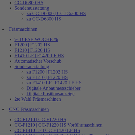
CC-D6800 HS
Sonderausstattung
zu CC-D6000 | CC-D6200 HS
zu CC-D6800 HS
Fräsmaschinen
% DIESE WOCHE %
F1200 | F1202 HS
F1210 | F1220 HS
F1410 LF | F1420 LF HS
Automatischer Vorschub
Sonderausstattung
zu F1200 | F1202 HS
zu F1210 | F1220 HS
zu F1410 LF | F1420 LF HS
Digitale Anbaumessschieber
Digitale Positionsanzeige
2te Wahl Fräsmaschinen
CNC Fräsmaschinen
CC-F1210 | CC-F1220 HS
CC-F1210 | CC-F1220 HS Vorführmaschinen
CC-F1410 LF | CC-F1420 LF HS