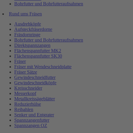
Bohrfutter und Bohrfutteraufnahmen
Rund ums Fräsen
Ausdrehköpfe
Aufsteckfräserdorne
Fräsdornringe
Bohrfutter und Bohrfutteraufnahmen
Direktspannzangen
Flächenspannfutter MK2
Flächenspannfutter SK30
Fräser
Fräser mit Wendeschneidplatte
Fräser Sätze
Gewindeschneidfutter
Gewindeschneidköpfe
Kreisschneider
Messerkopf
Metallkreissägeblätter
Reduzierhülse
Reibahlen
Senker und Entgrater
Spannzangenfutter
Spannzangen OZ