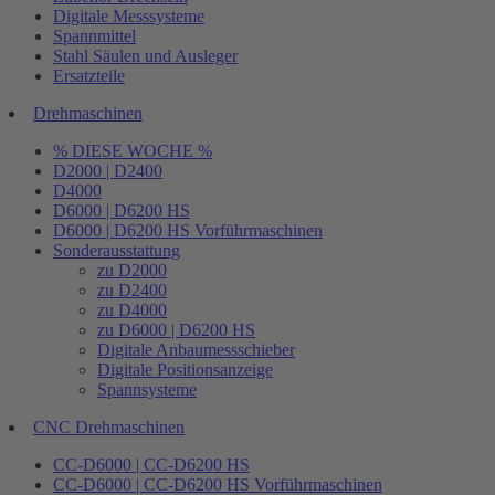
Digitale Messsysteme
Spannmittel
Stahl Säulen und Ausleger
Ersatzteile
Drehmaschinen
% DIESE WOCHE %
D2000 | D2400
D4000
D6000 | D6200 HS
D6000 | D6200 HS Vorführmaschinen
Sonderausstattung
zu D2000
zu D2400
zu D4000
zu D6000 | D6200 HS
Digitale Anbaumessschieber
Digitale Positionsanzeige
Spannsysteme
CNC Drehmaschinen
CC-D6000 | CC-D6200 HS
CC-D6000 | CC-D6200 HS Vorführmaschinen