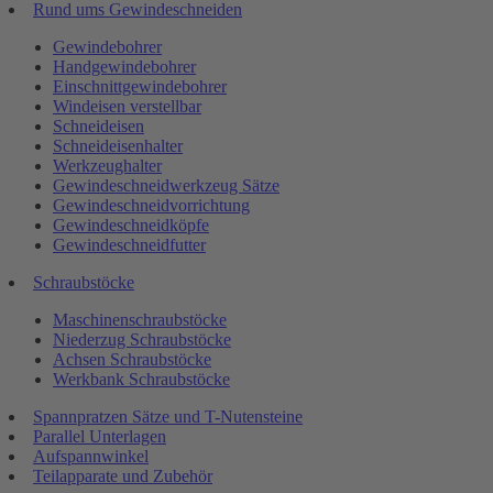
Rund ums Gewindeschneiden
Gewindebohrer
Handgewindebohrer
Einschnittgewindebohrer
Windeisen verstellbar
Schneideisen
Schneideisenhalter
Werkzeughalter
Gewindeschneidwerkzeug Sätze
Gewindeschneidvorrichtung
Gewindeschneidköpfe
Gewindeschneidfutter
Schraubstöcke
Maschinenschraubstöcke
Niederzug Schraubstöcke
Achsen Schraubstöcke
Werkbank Schraubstöcke
Spannpratzen Sätze und T-Nutensteine
Parallel Unterlagen
Aufspannwinkel
Teilapparate und Zubehör