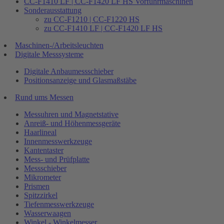
CC-F1410 LF | CC-F1420 LF HS Vorführmaschinen
Sonderausstattung
zu CC-F1210 | CC-F1220 HS
zu CC-F1410 LF | CC-F1420 LF HS
Maschinen-/Arbeitsleuchten
Digitale Messsysteme
Digitale Anbaumessschieber
Positionsanzeige und Glasmaßstäbe
Rund ums Messen
Messuhren und Magnetstative
Anreiß- und Höhenmessgeräte
Haarlineal
Innenmesswerkzeuge
Kantentaster
Mess- und Prüfplatte
Messschieber
Mikrometer
Prismen
Spitzzirkel
Tiefenmesswerkzeuge
Wasserwaagen
Winkel - Winkelmesser