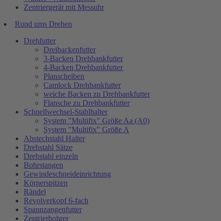
Zentriergerät mit Messuhr
Rund ums Drehen
Drehfutter
Dreibackenfutter
3-Backen Drehbankfutter
4-Backen Drehbankfutter
Planscheiben
Camlock Drehbankfutter
weiche Backen zu Drehbankfutter
Flansche zu Drehbankfutter
Schnellwechsel-Stahlhalter
System "Multifix" Größe Aa (A0)
System "Multifix" Größe A
Abstechstahl Halter
Drehstahl Sätze
Drehstahl einzeln
Bohrstangen
Gewindeschneideinrichtung
Körnerspitzen
Rändel
Revolverkopf 6-fach
Spannzangenfutter
Zentrierbohrer