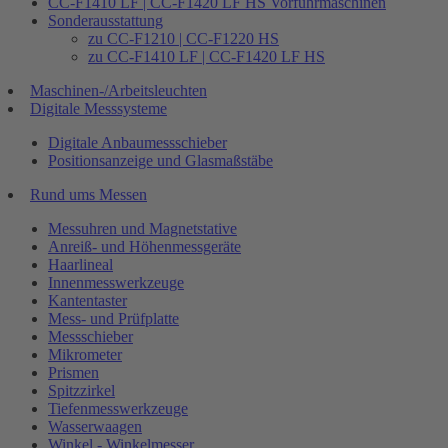
CC-F1410 LF | CC-F1420 LF HS Vorführmaschinen
Sonderausstattung
zu CC-F1210 | CC-F1220 HS
zu CC-F1410 LF | CC-F1420 LF HS
Maschinen-/Arbeitsleuchten
Digitale Messsysteme
Digitale Anbaumessschieber
Positionsanzeige und Glasmaßstäbe
Rund ums Messen
Messuhren und Magnetstative
Anreiß- und Höhenmessgeräte
Haarlineal
Innenmesswerkzeuge
Kantentaster
Mess- und Prüfplatte
Messschieber
Mikrometer
Prismen
Spitzzirkel
Tiefenmesswerkzeuge
Wasserwaagen
Winkel - Winkelmesser