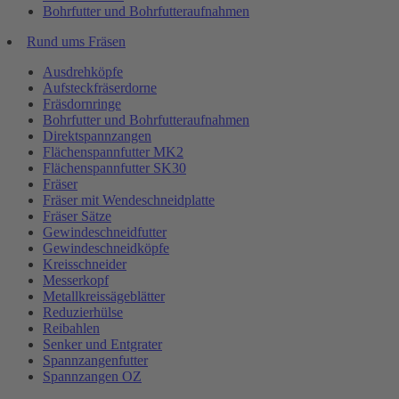
Bohrfutter und Bohrfutteraufnahmen
Rund ums Fräsen
Ausdrehköpfe
Aufsteckfräserdorne
Fräsdornringe
Bohrfutter und Bohrfutteraufnahmen
Direktspannzangen
Flächenspannfutter MK2
Flächenspannfutter SK30
Fräser
Fräser mit Wendeschneidplatte
Fräser Sätze
Gewindeschneidfutter
Gewindeschneidköpfe
Kreisschneider
Messerkopf
Metallkreissägeblätter
Reduzierhülse
Reibahlen
Senker und Entgrater
Spannzangenfutter
Spannzangen OZ