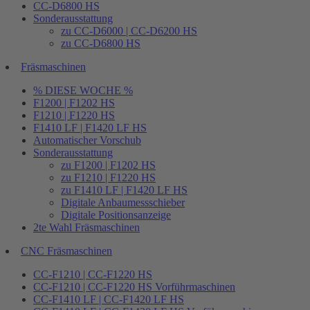
CC-D6800 HS
Sonderausstattung
zu CC-D6000 | CC-D6200 HS
zu CC-D6800 HS
Fräsmaschinen
% DIESE WOCHE %
F1200 | F1202 HS
F1210 | F1220 HS
F1410 LF | F1420 LF HS
Automatischer Vorschub
Sonderausstattung
zu F1200 | F1202 HS
zu F1210 | F1220 HS
zu F1410 LF | F1420 LF HS
Digitale Anbaumessschieber
Digitale Positionsanzeige
2te Wahl Fräsmaschinen
CNC Fräsmaschinen
CC-F1210 | CC-F1220 HS
CC-F1210 | CC-F1220 HS Vorführmaschinen
CC-F1410 LF | CC-F1420 LF HS