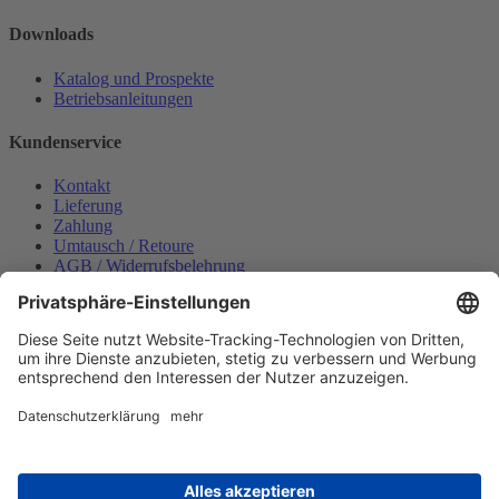
Downloads
Katalog und Prospekte
Betriebsanleitungen
Kundenservice
Kontakt
Lieferung
Zahlung
Umtausch / Retoure
AGB / Widerrufsbelehrung
Onlinesupport
Datenschutzerklärung
Impressum
Bestellung widerrufen
Mein konto
Anmelden
Warenkorb anzeigen
Zahlungsmöglichkeiten