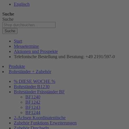
Englisch
Suche
Suche
Suche
Start
Messetermine
Aktionen und Prospekte
Telefonische Bestellung und Beratung: +49 2191/597-0
Produkte
Bohrständer + Zubehör
% DIESE WOCHE %
Bohrständer B1230
Bohrständer Fräsständer BF
BF1240
BF1242
BF1243
BF1244
2-Achsen Koordinatentische
Zubehör Funktions Erweiterungen
Zubehör Drechseln