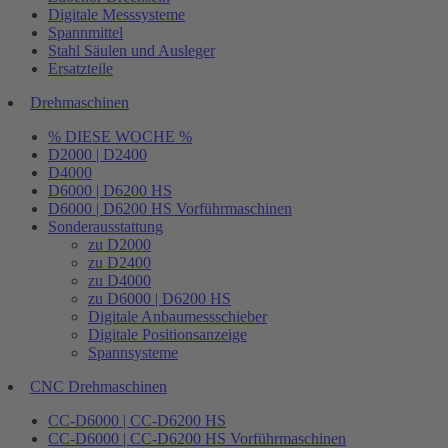
Digitale Messsysteme
Spannmittel
Stahl Säulen und Ausleger
Ersatzteile
Drehmaschinen
% DIESE WOCHE %
D2000 | D2400
D4000
D6000 | D6200 HS
D6000 | D6200 HS Vorführmaschinen
Sonderausstattung
zu D2000
zu D2400
zu D4000
zu D6000 | D6200 HS
Digitale Anbaumessschieber
Digitale Positionsanzeige
Spannsysteme
CNC Drehmaschinen
CC-D6000 | CC-D6200 HS
CC-D6000 | CC-D6200 HS Vorführmaschinen