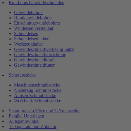
Rund ums Gewindeschneiden
Gewindebohrer
Handgewindebohrer
Einschnittgewindebohrer
Windeisen verstellbar
Schneideisen
Schneideisenhalter
Werkzeughalter
Gewindeschneidwerkzeug Sätze
Gewindeschneidvorrichtung
Gewindeschneidköpfe
Gewindeschneidfutter
Schraubstöcke
Maschinenschraubstöcke
Niederzug Schraubstöcke
Achsen Schraubstöcke
Werkbank Schraubstöcke
Spannpratzen Sätze und T-Nutensteine
Parallel Unterlagen
Aufspannwinkel
Teilapparate und Zubehör