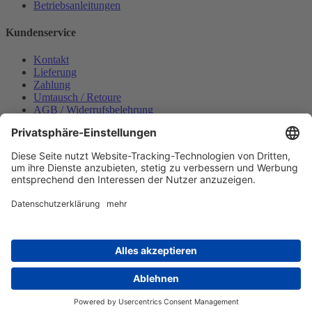
Betriebsanleitungen
Kundenservice
Kontakt
Lieferung
Zahlung
Umtausch / Retoure
AGB / Widerrufsbelehrung
Onlinesupport
Datenschutzerklärung
Impressum
Bestellung widerrufen
Mein konto
Anmelden
Warenkorb anzeigen
Zahlungsmöglichkeiten
Copyright © 2025 Wabeco