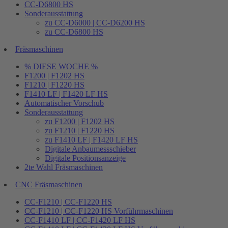
CC-D6800 HS
Sonderausstattung
zu CC-D6000 | CC-D6200 HS
zu CC-D6800 HS
Fräsmaschinen
% DIESE WOCHE %
F1200 | F1202 HS
F1210 | F1220 HS
F1410 LF | F1420 LF HS
Automatischer Vorschub
Sonderausstattung
zu F1200 | F1202 HS
zu F1210 | F1220 HS
zu F1410 LF | F1420 LF HS
Digitale Anbaumessschieber
Digitale Positionsanzeige
2te Wahl Fräsmaschinen
CNC Fräsmaschinen
CC-F1210 | CC-F1220 HS
CC-F1210 | CC-F1220 HS Vorführmaschinen
CC-F1410 LF | CC-F1420 LF HS