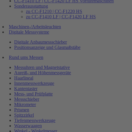
CC-F1410 LF | CC-F1420 LF HS Vorführmaschinen
Sonderausstattung
zu CC-F1210 | CC-F1220 HS
zu CC-F1410 LF | CC-F1420 LF HS
Maschinen-/Arbeitsleuchten
Digitale Messsysteme
Digitale Anbaumessschieber
Positionsanzeige und Glasmaßstäbe
Rund ums Messen
Messuhren und Magnetstative
Anreiß- und Höhenmessgeräte
Haarlineal
Innenmesswerkzeuge
Kantentaster
Mess- und Prüfplatte
Messschieber
Mikrometer
Prismen
Spitzzirkel
Tiefenmesswerkzeuge
Wasserwaagen
Winkel - Winkelmesser