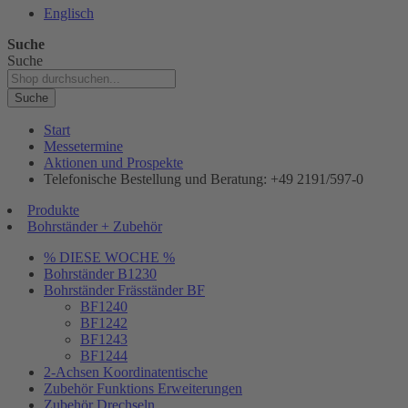
Englisch
Suche
Suche
Suche
Start
Messetermine
Aktionen und Prospekte
Telefonische Bestellung und Beratung: +49 2191/597-0
Produkte
Bohrständer + Zubehör
% DIESE WOCHE %
Bohrständer B1230
Bohrständer Fräsständer BF
BF1240
BF1242
BF1243
BF1244
2-Achsen Koordinatentische
Zubehör Funktions Erweiterungen
Zubehör Drechseln