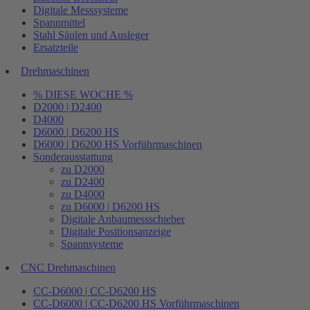
Digitale Messsysteme
Spannmittel
Stahl Säulen und Ausleger
Ersatzteile
Drehmaschinen
% DIESE WOCHE %
D2000 | D2400
D4000
D6000 | D6200 HS
D6000 | D6200 HS Vorführmaschinen
Sonderausstattung
zu D2000
zu D2400
zu D4000
zu D6000 | D6200 HS
Digitale Anbaumessschieber
Digitale Positionsanzeige
Spannsysteme
CNC Drehmaschinen
CC-D6000 | CC-D6200 HS
CC-D6000 | CC-D6200 HS Vorführmaschinen