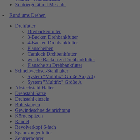
Zentriergerät mit Messuhr
Rund ums Drehen
Drehfutter
Dreibackenfutter
3-Backen Drehbankfutter
4-Backen Drehbankfutter
Planscheiben
Camlock Drehbankfutter
weiche Backen zu Drehbankfutter
Flansche zu Drehbankfutter
Schnellwechsel-Stahlhalter
System "Multifix" Größe Aa (A0)
System "Multifix" Größe A
Abstechstahl Halter
Drehstahl Sätze
Drehstahl einzeln
Bohrstangen
Gewindeschneideinrichtung
Körnerspitzen
Rändel
Revolverkopf 6-fach
Spannzangenfutter
Zentrierbohrer