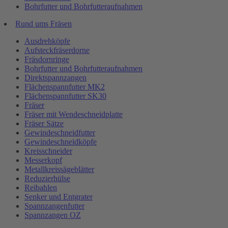
Bohrfutter und Bohrfutteraufnahmen
Rund ums Fräsen
Ausdrehköpfe
Aufsteckfräserdorne
Fräsdornringe
Bohrfutter und Bohrfutteraufnahmen
Direktspannzangen
Flächenspannfutter MK2
Flächenspannfutter SK30
Fräser
Fräser mit Wendeschneidplatte
Fräser Sätze
Gewindeschneidfutter
Gewindeschneidköpfe
Kreisschneider
Messerkopf
Metallkreissägeblätter
Reduzierhülse
Reibahlen
Senker und Entgrater
Spannzangenfutter
Spannzangen OZ