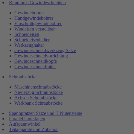
Rund ums Gewindeschneiden
Gewindebohrer
Handgewindebohrer
Einschnittgewindebohrer
Windeisen verstellbar
Schneideisen
Schneideisenhalter
Werkzeughalter
Gewindeschneidwerkzeug Sätze
Gewindeschneidvorrichtung
Gewindeschneidköpfe
Gewindeschneidfutter
Schraubstöcke
Maschinenschraubstöcke
Niederzug Schraubstöcke
Achsen Schraubstöcke
Werkbank Schraubstöcke
Spannpratzen Sätze und T-Nutensteine
Parallel Unterlagen
Aufspannwinkel
Teilapparate und Zubehör