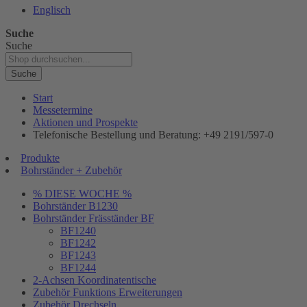
Englisch
Suche
Suche
Suche
Start
Messetermine
Aktionen und Prospekte
Telefonische Bestellung und Beratung: +49 2191/597-0
Produkte
Bohrständer + Zubehör
% DIESE WOCHE %
Bohrständer B1230
Bohrständer Fräsständer BF
BF1240
BF1242
BF1243
BF1244
2-Achsen Koordinatentische
Zubehör Funktions Erweiterungen
Zubehör Drechseln