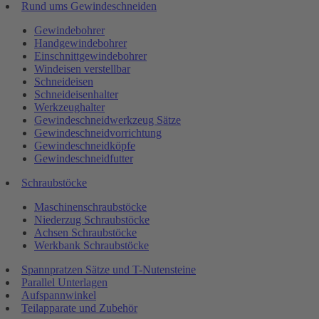
Rund ums Gewindeschneiden
Gewindebohrer
Handgewindebohrer
Einschnittgewindebohrer
Windeisen verstellbar
Schneideisen
Schneideisenhalter
Werkzeughalter
Gewindeschneidwerkzeug Sätze
Gewindeschneidvorrichtung
Gewindeschneidköpfe
Gewindeschneidfutter
Schraubstöcke
Maschinenschraubstöcke
Niederzug Schraubstöcke
Achsen Schraubstöcke
Werkbank Schraubstöcke
Spannpratzen Sätze und T-Nutensteine
Parallel Unterlagen
Aufspannwinkel
Teilapparate und Zubehör