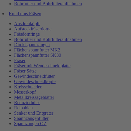
Bohrfutter und Bohrfutteraufnahmen
Rund ums Fräsen
Ausdrehköpfe
Aufsteckfräserdorne
Fräsdornringe
Bohrfutter und Bohrfutteraufnahmen
Direktspannzangen
Flächenspannfutter MK2
Flächenspannfutter SK30
Fräser
Fräser mit Wendeschneidplatte
Fräser Sätze
Gewindeschneidfutter
Gewindeschneidköpfe
Kreisschneider
Messerkopf
Metallkreissägeblätter
Reduzierhülse
Reibahlen
Senker und Entgrater
Spannzangenfutter
Spannzangen OZ