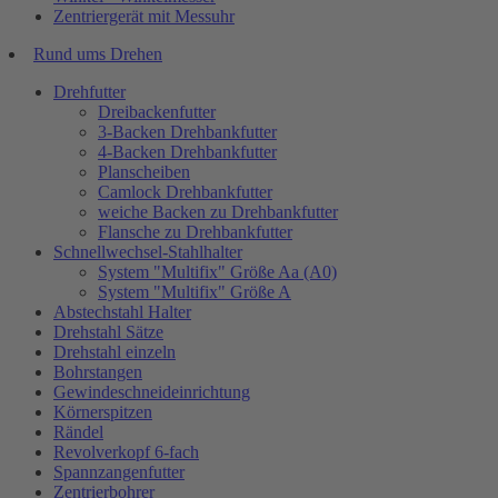
Zentriergerät mit Messuhr
Rund ums Drehen
Drehfutter
Dreibackenfutter
3-Backen Drehbankfutter
4-Backen Drehbankfutter
Planscheiben
Camlock Drehbankfutter
weiche Backen zu Drehbankfutter
Flansche zu Drehbankfutter
Schnellwechsel-Stahlhalter
System "Multifix" Größe Aa (A0)
System "Multifix" Größe A
Abstechstahl Halter
Drehstahl Sätze
Drehstahl einzeln
Bohrstangen
Gewindeschneideinrichtung
Körnerspitzen
Rändel
Revolverkopf 6-fach
Spannzangenfutter
Zentrierbohrer