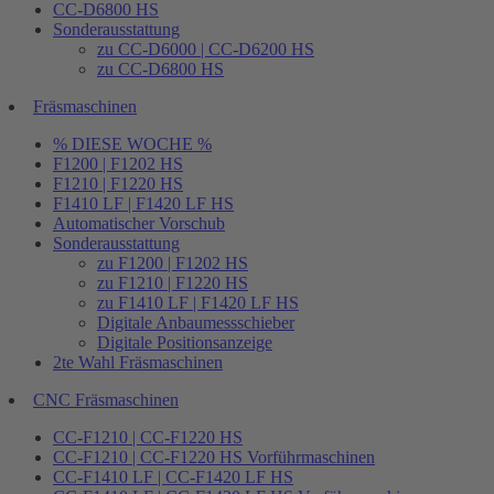
CC-D6800 HS
Sonderausstattung
zu CC-D6000 | CC-D6200 HS
zu CC-D6800 HS
Fräsmaschinen
% DIESE WOCHE %
F1200 | F1202 HS
F1210 | F1220 HS
F1410 LF | F1420 LF HS
Automatischer Vorschub
Sonderausstattung
zu F1200 | F1202 HS
zu F1210 | F1220 HS
zu F1410 LF | F1420 LF HS
Digitale Anbaumessschieber
Digitale Positionsanzeige
2te Wahl Fräsmaschinen
CNC Fräsmaschinen
CC-F1210 | CC-F1220 HS
CC-F1210 | CC-F1220 HS Vorführmaschinen
CC-F1410 LF | CC-F1420 LF HS