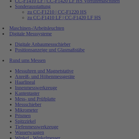
CC-F1410 LF | CC-F1420 LF HS Vorführmaschinen
Sonderausstattung
zu CC-F1210 | CC-F1220 HS
zu CC-F1410 LF | CC-F1420 LF HS
Maschinen-/Arbeitsleuchten
Digitale Messsysteme
Digitale Anbaumessschieber
Positionsanzeige und Glasmaßstäbe
Rund ums Messen
Messuhren und Magnetstative
Anreiß- und Höhenmessgeräte
Haarlineal
Innenmesswerkzeuge
Kantentaster
Mess- und Prüfplatte
Messschieber
Mikrometer
Prismen
Spitzzirkel
Tiefenmesswerkzeuge
Wasserwaagen
Winkel - Winkelmesser