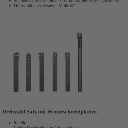
Schnellwechsel Stahlhalter, Grundkörper System „Multifix“
Drehstahlhalter System „Multifix“
Drehstahl Satz mit Wendeschneidplatten
6-teilig
Linker Drehstahl zum Längsdrehen