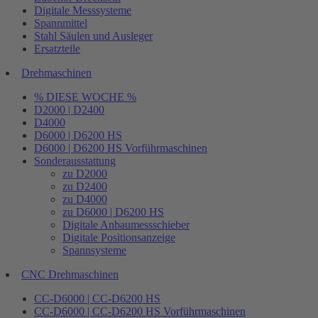
Digitale Messsysteme
Spannmittel
Stahl Säulen und Ausleger
Ersatzteile
Drehmaschinen
% DIESE WOCHE %
D2000 | D2400
D4000
D6000 | D6200 HS
D6000 | D6200 HS Vorführmaschinen
Sonderausstattung
zu D2000
zu D2400
zu D4000
zu D6000 | D6200 HS
Digitale Anbaumessschieber
Digitale Positionsanzeige
Spannsysteme
CNC Drehmaschinen
CC-D6000 | CC-D6200 HS
CC-D6000 | CC-D6200 HS Vorführmaschinen