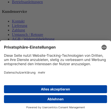
Betriebsanleitungen
Kundenservice
Kontakt
Lieferung
Zahlung
Umtausch / Retoure
AGB / Widerrufsbelehrung
Onlinesupport
Datenschutzerklärung
Impressum
Bestellung widerrufen
Mein konto
Anmelden
Warenkorb anzeigen
Zahlungsmöglichkeiten
Copyright © 2025 Wabeco