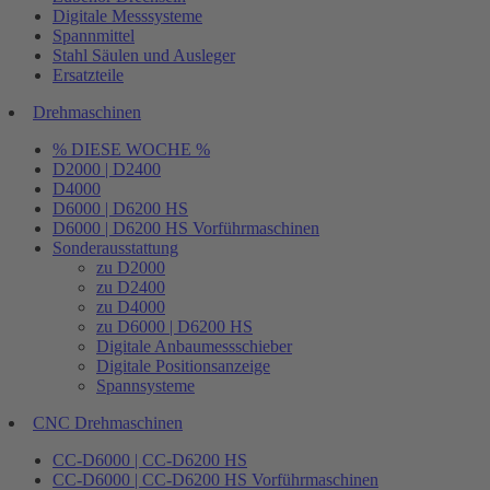
Digitale Messsysteme
Spannmittel
Stahl Säulen und Ausleger
Ersatzteile
Drehmaschinen
% DIESE WOCHE %
D2000 | D2400
D4000
D6000 | D6200 HS
D6000 | D6200 HS Vorführmaschinen
Sonderausstattung
zu D2000
zu D2400
zu D4000
zu D6000 | D6200 HS
Digitale Anbaumessschieber
Digitale Positionsanzeige
Spannsysteme
CNC Drehmaschinen
CC-D6000 | CC-D6200 HS
CC-D6000 | CC-D6200 HS Vorführmaschinen