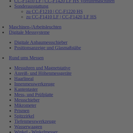
CC-F1410 LF | CC-F1420 LF HS Vorführmaschinen
Sonderausstattung
zu CC-F1210 | CC-F1220 HS
zu CC-F1410 LF | CC-F1420 LF HS
Maschinen-/Arbeitsleuchten
Digitale Messsysteme
Digitale Anbaumessschieber
Positionsanzeige und Glasmaßstäbe
Rund ums Messen
Messuhren und Magnetstative
Anreiß- und Höhenmessgeräte
Haarlineal
Innenmesswerkzeuge
Kantentaster
Mess- und Prüfplatte
Messschieber
Mikrometer
Prismen
Spitzzirkel
Tiefenmesswerkzeuge
Wasserwaagen
Winkel - Winkelmesser