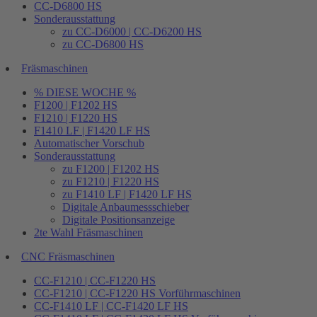
CC-D6800 HS
Sonderausstattung
zu CC-D6000 | CC-D6200 HS
zu CC-D6800 HS
Fräsmaschinen
% DIESE WOCHE %
F1200 | F1202 HS
F1210 | F1220 HS
F1410 LF | F1420 LF HS
Automatischer Vorschub
Sonderausstattung
zu F1200 | F1202 HS
zu F1210 | F1220 HS
zu F1410 LF | F1420 LF HS
Digitale Anbaumessschieber
Digitale Positionsanzeige
2te Wahl Fräsmaschinen
CNC Fräsmaschinen
CC-F1210 | CC-F1220 HS
CC-F1210 | CC-F1220 HS Vorführmaschinen
CC-F1410 LF | CC-F1420 LF HS