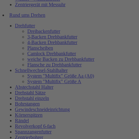
Zentriergerät mit Messuhr
Rund ums Drehen
Drehfutter
Dreibackenfutter
3-Backen Drehbankfutter
4-Backen Drehbankfutter
Planscheiben
Camlock Drehbankfutter
weiche Backen zu Drehbankfutter
Flansche zu Drehbankfutter
Schnellwechsel-Stahlhalter
System "Multifix" Größe Aa (A0)
System "Multifix" Größe A
Abstechstahl Halter
Drehstahl Sätze
Drehstahl einzeln
Bohrstangen
Gewindeschneideinrichtung
Körnerspitzen
Rändel
Revolverkopf 6-fach
Spannzangenfutter
Zentrierbohrer