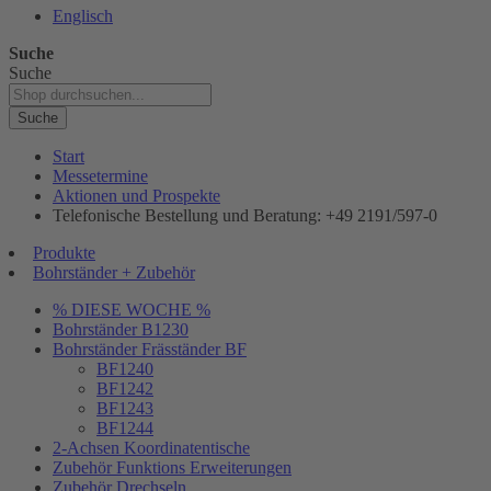
Englisch
Suche
Suche
Suche
Start
Messetermine
Aktionen und Prospekte
Telefonische Bestellung und Beratung: +49 2191/597-0
Produkte
Bohrständer + Zubehör
% DIESE WOCHE %
Bohrständer B1230
Bohrständer Fräsständer BF
BF1240
BF1242
BF1243
BF1244
2-Achsen Koordinatentische
Zubehör Funktions Erweiterungen
Zubehör Drechseln