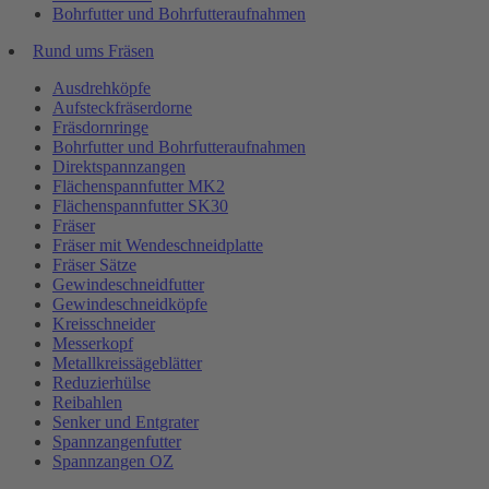
Bohrfutter und Bohrfutteraufnahmen
Rund ums Fräsen
Ausdrehköpfe
Aufsteckfräserdorne
Fräsdornringe
Bohrfutter und Bohrfutteraufnahmen
Direktspannzangen
Flächenspannfutter MK2
Flächenspannfutter SK30
Fräser
Fräser mit Wendeschneidplatte
Fräser Sätze
Gewindeschneidfutter
Gewindeschneidköpfe
Kreisschneider
Messerkopf
Metallkreissägeblätter
Reduzierhülse
Reibahlen
Senker und Entgrater
Spannzangenfutter
Spannzangen OZ