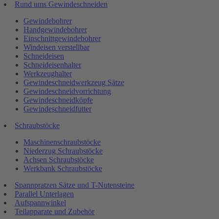
Rund ums Gewindeschneiden
Gewindebohrer
Handgewindebohrer
Einschnittgewindebohrer
Windeisen verstellbar
Schneideisen
Schneideisenhalter
Werkzeughalter
Gewindeschneidwerkzeug Sätze
Gewindeschneidvorrichtung
Gewindeschneidköpfe
Gewindeschneidfutter
Schraubstöcke
Maschinenschraubstöcke
Niederzug Schraubstöcke
Achsen Schraubstöcke
Werkbank Schraubstöcke
Spannpratzen Sätze und T-Nutensteine
Parallel Unterlagen
Aufspannwinkel
Teilapparate und Zubehör