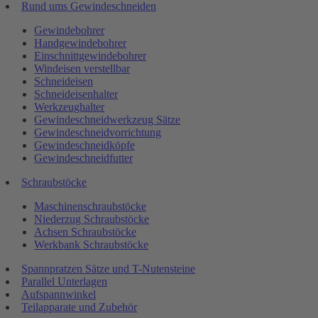
Rund ums Gewindeschneiden
Gewindebohrer
Handgewindebohrer
Einschnittgewindebohrer
Windeisen verstellbar
Schneideisen
Schneideisenhalter
Werkzeughalter
Gewindeschneidwerkzeug Sätze
Gewindeschneidvorrichtung
Gewindeschneidköpfe
Gewindeschneidfutter
Schraubstöcke
Maschinenschraubstöcke
Niederzug Schraubstöcke
Achsen Schraubstöcke
Werkbank Schraubstöcke
Spannpratzen Sätze und T-Nutensteine
Parallel Unterlagen
Aufspannwinkel
Teilapparate und Zubehör