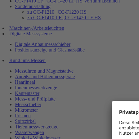
CC-F1410 LF | CC-F1420 LF HS Vorführmaschinen
Sonderausstattung
zu CC-F1210 | CC-F1220 HS
zu CC-F1410 LF | CC-F1420 LF HS
Maschinen-/Arbeitsleuchten
Digitale Messsysteme
Digitale Anbaumessschieber
Positionsanzeige und Glasmaßstäbe
Rund ums Messen
Messuhren und Magnetstative
Anreiß- und Höhenmessgeräte
Haarlineal
Innenmesswerkzeuge
Kantentaster
Mess- und Prüfplatte
Messschieber
Mikrometer
Prismen
Spitzzirkel
Tiefenmesswerkzeuge
Wasserwaagen
Winkel - Winkelmesser