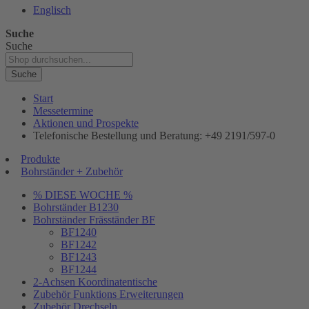
Englisch
Suche
Suche
Suche
Start
Messetermine
Aktionen und Prospekte
Telefonische Bestellung und Beratung: +49 2191/597-0
Produkte
Bohrständer + Zubehör
% DIESE WOCHE %
Bohrständer B1230
Bohrständer Fräsständer BF
BF1240
BF1242
BF1243
BF1244
2-Achsen Koordinatentische
Zubehör Funktions Erweiterungen
Zubehör Drechseln