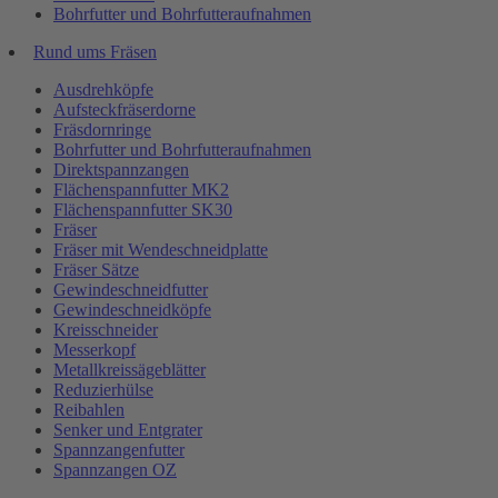
Bohrfutter und Bohrfutteraufnahmen
Rund ums Fräsen
Ausdrehköpfe
Aufsteckfräserdorne
Fräsdornringe
Bohrfutter und Bohrfutteraufnahmen
Direktspannzangen
Flächenspannfutter MK2
Flächenspannfutter SK30
Fräser
Fräser mit Wendeschneidplatte
Fräser Sätze
Gewindeschneidfutter
Gewindeschneidköpfe
Kreisschneider
Messerkopf
Metallkreissägeblätter
Reduzierhülse
Reibahlen
Senker und Entgrater
Spannzangenfutter
Spannzangen OZ