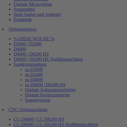
Digitale Messsysteme
Spannmittel
Stahl Säulen und Ausleger
Ersatzteile
Drehmaschinen
% DIESE WOCHE %
D2000 | D2400
D4000
D6000 | D6200 HS
D6000 | D6200 HS Vorführmaschinen
Sonderausstattung
zu D2000
zu D2400
zu D4000
zu D6000 | D6200 HS
Digitale Anbaumessschieber
Digitale Positionsanzeige
Spannsysteme
CNC Drehmaschinen
CC-D6000 | CC-D6200 HS
CC-D6000 | CC-D6200 HS Vorführmaschinen