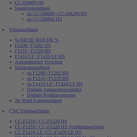
CC-D6800 HS
Sonderausstattung
zu CC-D6000 | CC-D6200 HS
zu CC-D6800 HS
Fräsmaschinen
% DIESE WOCHE %
F1200 | F1202 HS
F1210 | F1220 HS
F1410 LF | F1420 LF HS
Automatischer Vorschub
Sonderausstattung
zu F1200 | F1202 HS
zu F1210 | F1220 HS
zu F1410 LF | F1420 LF HS
Digitale Anbaumessschieber
Digitale Positionsanzeige
2te Wahl Fräsmaschinen
CNC Fräsmaschinen
CC-F1210 | CC-F1220 HS
CC-F1210 | CC-F1220 HS Vorführmaschinen
CC-F1410 LF | CC-F1420 LF HS