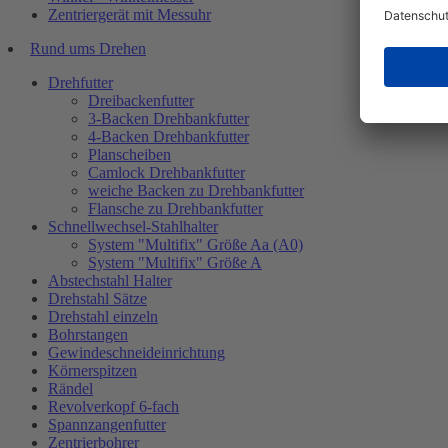
Zentriergerät mit Messuhr
Rund ums Drehen
Drehfutter
Dreibackenfutter
3-Backen Drehbankfutter
4-Backen Drehbankfutter
Planscheiben
Camlock Drehbankfutter
weiche Backen zu Drehbankfutter
Flansche zu Drehbankfutter
Schnellwechsel-Stahlhalter
System "Multifix" Größe Aa (A0)
System "Multifix" Größe A
Abstechstahl Halter
Drehstahl Sätze
Drehstahl einzeln
Bohrstangen
Gewindeschneideinrichtung
Körnerspitzen
Rändel
Revolverkopf 6-fach
Spannzangenfutter
Zentrierbohrer