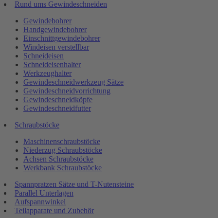
Rund ums Gewindeschneiden
Gewindebohrer
Handgewindebohrer
Einschnittgewindebohrer
Windeisen verstellbar
Schneideisen
Schneideisenhalter
Werkzeughalter
Gewindeschneidwerkzeug Sätze
Gewindeschneidvorrichtung
Gewindeschneidköpfe
Gewindeschneidfutter
Schraubstöcke
Maschinenschraubstöcke
Niederzug Schraubstöcke
Achsen Schraubstöcke
Werkbank Schraubstöcke
Spannpratzen Sätze und T-Nutensteine
Parallel Unterlagen
Aufspannwinkel
Teilapparate und Zubehör