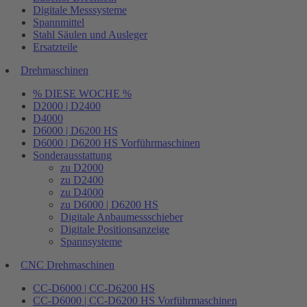
Digitale Messsysteme
Spannmittel
Stahl Säulen und Ausleger
Ersatzteile
Drehmaschinen
% DIESE WOCHE %
D2000 | D2400
D4000
D6000 | D6200 HS
D6000 | D6200 HS Vorführmaschinen
Sonderausstattung
zu D2000
zu D2400
zu D4000
zu D6000 | D6200 HS
Digitale Anbaumessschieber
Digitale Positionsanzeige
Spannsysteme
CNC Drehmaschinen
CC-D6000 | CC-D6200 HS
CC-D6000 | CC-D6200 HS Vorführmaschinen