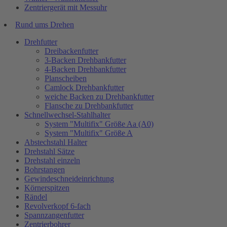
Zentriergerät mit Messuhr
Rund ums Drehen
Drehfutter
Dreibackenfutter
3-Backen Drehbankfutter
4-Backen Drehbankfutter
Planscheiben
Camlock Drehbankfutter
weiche Backen zu Drehbankfutter
Flansche zu Drehbankfutter
Schnellwechsel-Stahlhalter
System "Multifix" Größe Aa (A0)
System "Multifix" Größe A
Abstechstahl Halter
Drehstahl Sätze
Drehstahl einzeln
Bohrstangen
Gewindeschneideinrichtung
Körnerspitzen
Rändel
Revolverkopf 6-fach
Spannzangenfutter
Zentrierbohrer