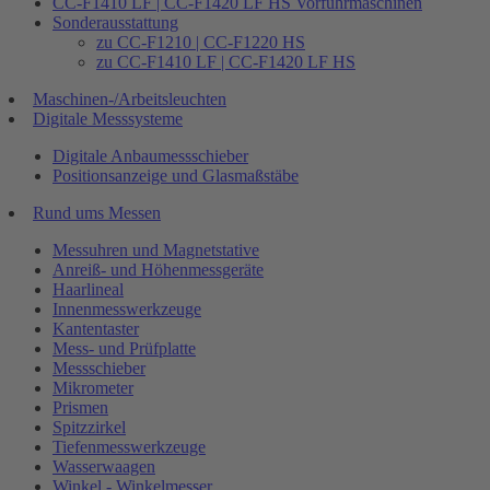
CC-F1410 LF | CC-F1420 LF HS Vorführmaschinen
Sonderausstattung
zu CC-F1210 | CC-F1220 HS
zu CC-F1410 LF | CC-F1420 LF HS
Maschinen-/Arbeitsleuchten
Digitale Messsysteme
Digitale Anbaumessschieber
Positionsanzeige und Glasmaßstäbe
Rund ums Messen
Messuhren und Magnetstative
Anreiß- und Höhenmessgeräte
Haarlineal
Innenmesswerkzeuge
Kantentaster
Mess- und Prüfplatte
Messschieber
Mikrometer
Prismen
Spitzzirkel
Tiefenmesswerkzeuge
Wasserwaagen
Winkel - Winkelmesser