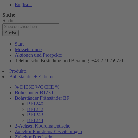
Englisch
Suche
Suche
Suche
Start
Messetermine
Aktionen und Prospekte
Telefonische Bestellung und Beratung: +49 2191/597-0
Produkte
Bohrständer + Zubehör
% DIESE WOCHE %
Bohrständer B1230
Bohrständer Fräsständer BF
BF1240
BF1242
BF1243
BF1244
2-Achsen Koordinatentische
Zubehör Funktions Erweiterungen
Zubehör Drechseln