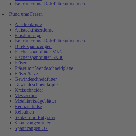
Bohrfutter und Bohrfutteraufnahmen
Rund ums Fräsen
Ausdrehköpfe
Aufsteckfräserdorne
Fräsdornringe
Bohrfutter und Bohrfutteraufnahmen
Direktspannzangen
Flächenspannfutter MK2
Flächenspannfutter SK30
Fräser
Fräser mit Wendeschneidplatte
Fräser Sätze
Gewindeschneidfutter
Gewindeschneidköpfe
Kreisschneider
Messerkopf
Metallkreissägeblätter
Reduzierhülse
Reibahlen
Senker und Entgrater
Spannzangenfutter
Spannzangen OZ