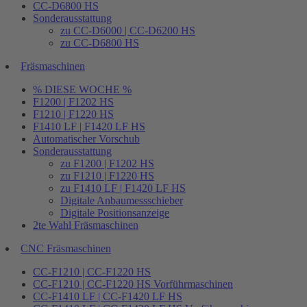
CC-D6800 HS
Sonderausstattung
zu CC-D6000 | CC-D6200 HS
zu CC-D6800 HS
Fräsmaschinen
% DIESE WOCHE %
F1200 | F1202 HS
F1210 | F1220 HS
F1410 LF | F1420 LF HS
Automatischer Vorschub
Sonderausstattung
zu F1200 | F1202 HS
zu F1210 | F1220 HS
zu F1410 LF | F1420 LF HS
Digitale Anbaumessschieber
Digitale Positionsanzeige
2te Wahl Fräsmaschinen
CNC Fräsmaschinen
CC-F1210 | CC-F1220 HS
CC-F1210 | CC-F1220 HS Vorführmaschinen
CC-F1410 LF | CC-F1420 LF HS