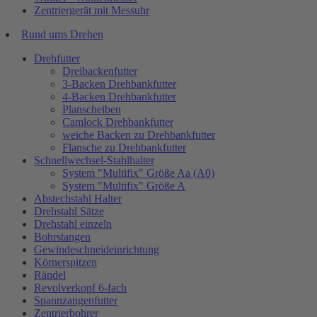
Zentriergerät mit Messuhr
Rund ums Drehen
Drehfutter
Dreibackenfutter
3-Backen Drehbankfutter
4-Backen Drehbankfutter
Planscheiben
Camlock Drehbankfutter
weiche Backen zu Drehbankfutter
Flansche zu Drehbankfutter
Schnellwechsel-Stahlhalter
System "Multifix" Größe Aa (A0)
System "Multifix" Größe A
Abstechstahl Halter
Drehstahl Sätze
Drehstahl einzeln
Bohrstangen
Gewindeschneideinrichtung
Körnerspitzen
Rändel
Revolverkopf 6-fach
Spannzangenfutter
Zentrierbohrer