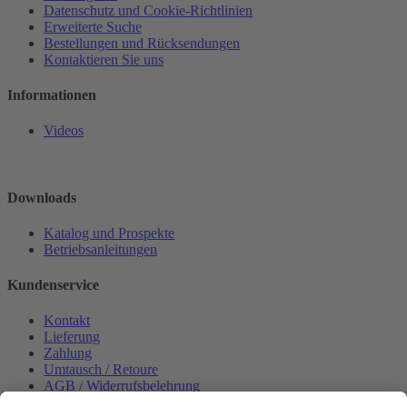
Datenschutz und Cookie-Richtlinien
Erweiterte Suche
Bestellungen und Rücksendungen
Kontaktieren Sie uns
Informationen
Videos
Downloads
Katalog und Prospekte
Betriebsanleitungen
Kundenservice
Kontakt
Lieferung
Zahlung
Umtausch / Retoure
AGB / Widerrufsbelehrung
Onlinesupport