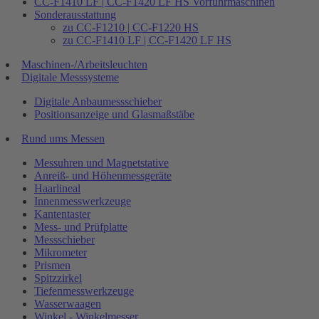
CC-F1410 LF | CC-F1420 LF HS Vorführmaschinen
Sonderausstattung
zu CC-F1210 | CC-F1220 HS
zu CC-F1410 LF | CC-F1420 LF HS
Maschinen-/Arbeitsleuchten
Digitale Messsysteme
Digitale Anbaumessschieber
Positionsanzeige und Glasmaßstäbe
Rund ums Messen
Messuhren und Magnetstative
Anreiß- und Höhenmessgeräte
Haarlineal
Innenmesswerkzeuge
Kantentaster
Mess- und Prüfplatte
Messschieber
Mikrometer
Prismen
Spitzzirkel
Tiefenmesswerkzeuge
Wasserwaagen
Winkel - Winkelmesser