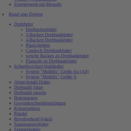
Zentriergerät mit Messuhr
Rund ums Drehen
Drehfutter
Dreibackenfutter
3-Backen Drehbankfutter
4-Backen Drehbankfutter
Planscheiben
Camlock Drehbankfutter
weiche Backen zu Drehbankfutter
Flansche zu Drehbankfutter
Schnellwechsel-Stahlhalter
System "Multifix" Größe Aa (A0)
System "Multifix" Größe A
Abstechstahl Halter
Drehstahl Sätze
Drehstahl einzeln
Bohrstangen
Gewindeschneideinrichtung
Körnerspitzen
Rändel
Revolverkopf 6-fach
Spannzangenfutter
Zentrierbohrer