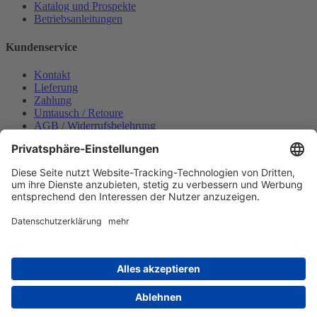
Katalog und Prospekte
Betriebsanleitungen
Kundenservice
Kontakt
Lieferung
Zahlung
Umtausch / Retoure
AGB / Widerrufsbelehrung
Onlinesupport
Datenschutzerklärung
Impressum
Bestellung widerrufen
Mein konto
Anmelden
Warenkorb anzeigen
Zahlungsmöglichkeiten