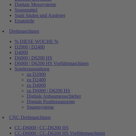
Digitale Messsysteme
Spannmittel
Stahl Säulen und Ausleger
Ersatzteile
Drehmaschinen
% DIESE WOCHE %
D2000 | D2400
D4000
D6000 | D6200 HS
D6000 | D6200 HS Vorführmaschinen
Sonderausstattung
zu D2000
zu D2400
zu D4000
zu D6000 | D6200 HS
Digitale Anbaumessschieber
Digitale Positionsanzeige
Spannsysteme
CNC Drehmaschinen
CC-D6000 | CC-D6200 HS
CC-D6000 | CC-D6200 HS Vorführmaschinen