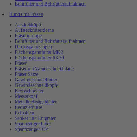
Bohrfutter und Bohrfutteraufnahmen
Rund ums Fräsen
Ausdrehköpfe
Aufsteckfräserdorne
Fräsdornringe
Bohrfutter und Bohrfutteraufnahmen
Direktspannzangen
Flächenspannfutter MK2
Flächenspannfutter SK30
Fräser
Fräser mit Wendeschneidplatte
Fräser Sätze
Gewindeschneidfutter
Gewindeschneidköpfe
Kreisschneider
Messerkopf
Metallkreissägeblätter
Reduzierhülse
Reibahlen
Senker und Entgrater
Spannzangenfutter
Spannzangen OZ