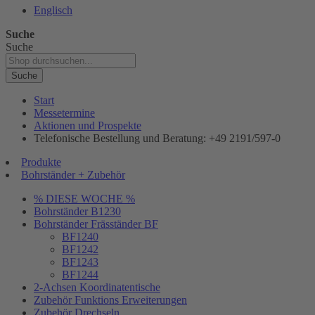
Englisch
Suche
Suche
Suche
Start
Messetermine
Aktionen und Prospekte
Telefonische Bestellung und Beratung: +49 2191/597-0
Produkte
Bohrständer + Zubehör
% DIESE WOCHE %
Bohrständer B1230
Bohrständer Fräsständer BF
BF1240
BF1242
BF1243
BF1244
2-Achsen Koordinatentische
Zubehör Funktions Erweiterungen
Zubehör Drechseln