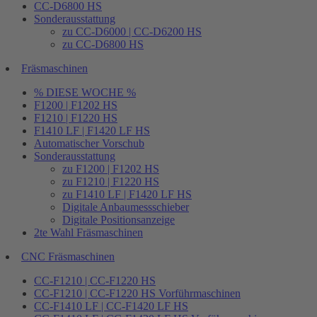
CC-D6800 HS
Sonderausstattung
zu CC-D6000 | CC-D6200 HS
zu CC-D6800 HS
Fräsmaschinen
% DIESE WOCHE %
F1200 | F1202 HS
F1210 | F1220 HS
F1410 LF | F1420 LF HS
Automatischer Vorschub
Sonderausstattung
zu F1200 | F1202 HS
zu F1210 | F1220 HS
zu F1410 LF | F1420 LF HS
Digitale Anbaumessschieber
Digitale Positionsanzeige
2te Wahl Fräsmaschinen
CNC Fräsmaschinen
CC-F1210 | CC-F1220 HS
CC-F1210 | CC-F1220 HS Vorführmaschinen
CC-F1410 LF | CC-F1420 LF HS