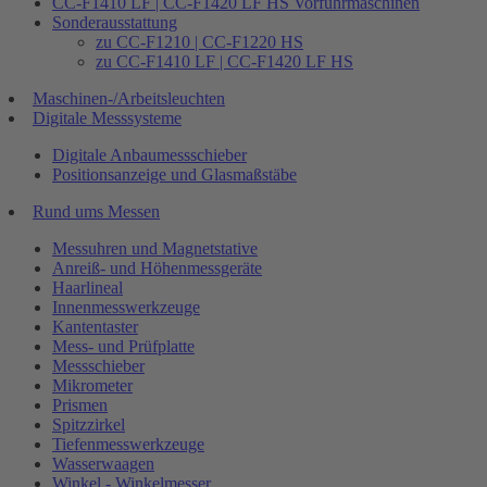
CC-F1410 LF | CC-F1420 LF HS Vorführmaschinen
Sonderausstattung
zu CC-F1210 | CC-F1220 HS
zu CC-F1410 LF | CC-F1420 LF HS
Maschinen-/Arbeitsleuchten
Digitale Messsysteme
Digitale Anbaumessschieber
Positionsanzeige und Glasmaßstäbe
Rund ums Messen
Messuhren und Magnetstative
Anreiß- und Höhenmessgeräte
Haarlineal
Innenmesswerkzeuge
Kantentaster
Mess- und Prüfplatte
Messschieber
Mikrometer
Prismen
Spitzzirkel
Tiefenmesswerkzeuge
Wasserwaagen
Winkel - Winkelmesser