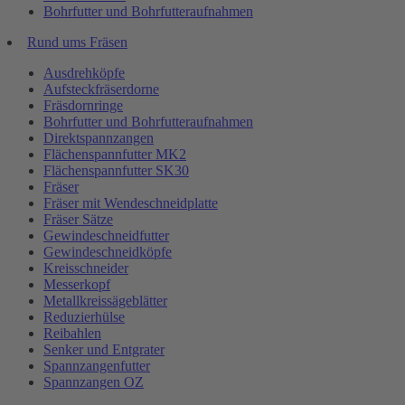
Bohrfutter und Bohrfutteraufnahmen
Rund ums Fräsen
Ausdrehköpfe
Aufsteckfräserdorne
Fräsdornringe
Bohrfutter und Bohrfutteraufnahmen
Direktspannzangen
Flächenspannfutter MK2
Flächenspannfutter SK30
Fräser
Fräser mit Wendeschneidplatte
Fräser Sätze
Gewindeschneidfutter
Gewindeschneidköpfe
Kreisschneider
Messerkopf
Metallkreissägeblätter
Reduzierhülse
Reibahlen
Senker und Entgrater
Spannzangenfutter
Spannzangen OZ