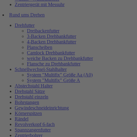
Zentriergerät mit Messuhr
Rund ums Drehen
Drehfutter
Dreibackenfutter
3-Backen Drehbankfutter
4-Backen Drehbankfutter
Planscheiben
Camlock Drehbankfutter
weiche Backen zu Drehbankfutter
Flansche zu Drehbankfutter
Schnellwechsel-Stahlhalter
System "Multifix" Größe Aa (A0)
System "Multifix" Größe A
Abstechstahl Halter
Drehstahl Sätze
Drehstahl einzeln
Bohrstangen
Gewindeschneideinrichtung
Körnerspitzen
Rändel
Revolverkopf 6-fach
Spannzangenfutter
Zentrierbohrer