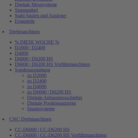
Digitale Messsysteme
Spannmittel
Stahl Säulen und Ausleger
Ersatzteile
Drehmaschinen
% DIESE WOCHE %
D2000 | D2400
D4000
D6000 | D6200 HS
D6000 | D6200 HS Vorführmaschinen
Sonderausstattung
zu D2000
zu D2400
zu D4000
zu D6000 | D6200 HS
Digitale Anbaumessschieber
Digitale Positionsanzeige
Spannsysteme
CNC Drehmaschinen
CC-D6000 | CC-D6200 HS
CC-D6000 | CC-D6200 HS Vorführmaschinen