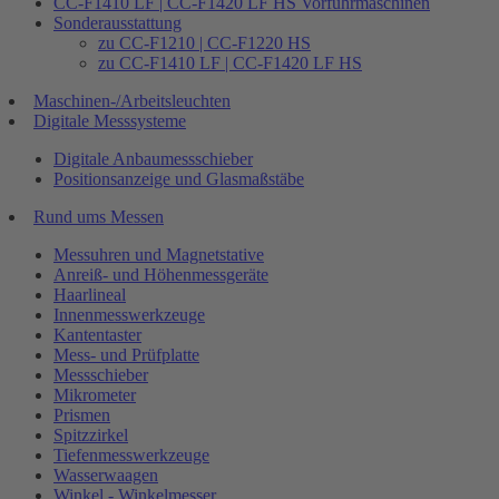
CC-F1410 LF | CC-F1420 LF HS Vorführmaschinen
Sonderausstattung
zu CC-F1210 | CC-F1220 HS
zu CC-F1410 LF | CC-F1420 LF HS
Maschinen-/Arbeitsleuchten
Digitale Messsysteme
Digitale Anbaumessschieber
Positionsanzeige und Glasmaßstäbe
Rund ums Messen
Messuhren und Magnetstative
Anreiß- und Höhenmessgeräte
Haarlineal
Innenmesswerkzeuge
Kantentaster
Mess- und Prüfplatte
Messschieber
Mikrometer
Prismen
Spitzzirkel
Tiefenmesswerkzeuge
Wasserwaagen
Winkel - Winkelmesser