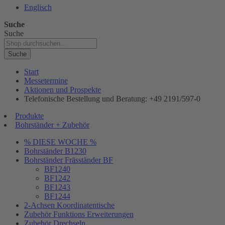
Englisch
Suche
Suche
Suche
Start
Messetermine
Aktionen und Prospekte
Telefonische Bestellung und Beratung: +49 2191/597-0
Produkte
Bohrständer + Zubehör
% DIESE WOCHE %
Bohrständer B1230
Bohrständer Fräsständer BF
BF1240
BF1242
BF1243
BF1244
2-Achsen Koordinatentische
Zubehör Funktions Erweiterungen
Zubehör Drechseln