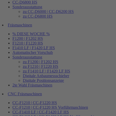
CC-D6800 HS
Sonderausstattung
zu CC-D6000 | CC-D6200 HS
zu CC-D6800 HS
Fräsmaschinen
% DIESE WOCHE %
F1200 | F1202 HS
F1210 | F1220 HS
F1410 LF | F1420 LF HS
Automatischer Vorschub
Sonderausstattung
zu F1200 | F1202 HS
zu F1210 | F1220 HS
zu F1410 LF | F1420 LF HS
Digitale Anbaumessschieber
Digitale Positionsanzeige
2te Wahl Fräsmaschinen
CNC Fräsmaschinen
CC-F1210 | CC-F1220 HS
CC-F1210 | CC-F1220 HS Vorführmaschinen
CC-F1410 LF | CC-F1420 LF HS