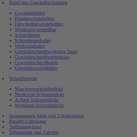
Rund ums Gewindeschneiden
Gewindebohrer
Handgewindebohrer
Einschnittgewindebohrer
Windeisen verstellbar
Schneideisen
Schneideisenhalter
Werkzeughalter
Gewindeschneidwerkzeug Sätze
Gewindeschneidvorrichtung
Gewindeschneidköpfe
Gewindeschneidfutter
Schraubstöcke
Maschinenschraubstöcke
Niederzug Schraubstöcke
Achsen Schraubstöcke
Werkbank Schraubstöcke
Spannpratzen Sätze und T-Nutensteine
Parallel Unterlagen
Aufspannwinkel
Teilapparate und Zubehör