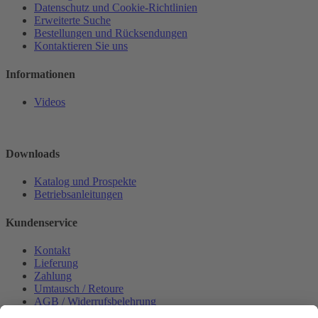
Datenschutz und Cookie-Richtlinien
Erweiterte Suche
Bestellungen und Rücksendungen
Kontaktieren Sie uns
Informationen
Videos
Downloads
Katalog und Prospekte
Betriebsanleitungen
Kundenservice
Kontakt
Lieferung
Zahlung
Umtausch / Retoure
AGB / Widerrufsbelehrung
Onlinesupport