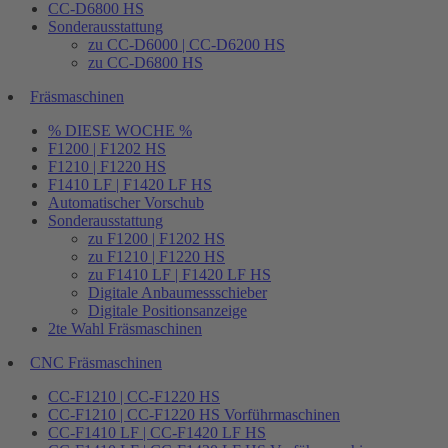
CC-D6800 HS
Sonderausstattung
zu CC-D6000 | CC-D6200 HS
zu CC-D6800 HS
Fräsmaschinen
% DIESE WOCHE %
F1200 | F1202 HS
F1210 | F1220 HS
F1410 LF | F1420 LF HS
Automatischer Vorschub
Sonderausstattung
zu F1200 | F1202 HS
zu F1210 | F1220 HS
zu F1410 LF | F1420 LF HS
Digitale Anbaumessschieber
Digitale Positionsanzeige
2te Wahl Fräsmaschinen
CNC Fräsmaschinen
CC-F1210 | CC-F1220 HS
CC-F1210 | CC-F1220 HS Vorführmaschinen
CC-F1410 LF | CC-F1420 LF HS