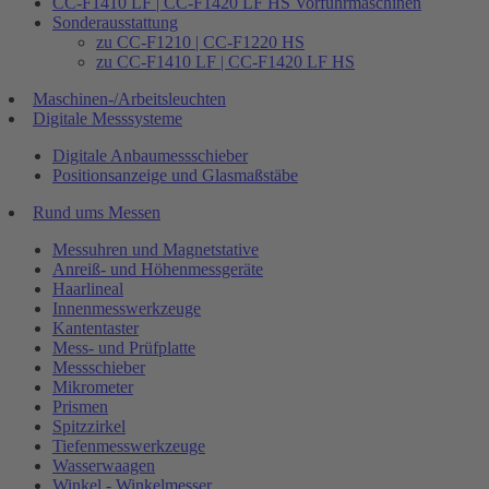
CC-F1410 LF | CC-F1420 LF HS Vorführmaschinen
Sonderausstattung
zu CC-F1210 | CC-F1220 HS
zu CC-F1410 LF | CC-F1420 LF HS
Maschinen-/Arbeitsleuchten
Digitale Messsysteme
Digitale Anbaumessschieber
Positionsanzeige und Glasmaßstäbe
Rund ums Messen
Messuhren und Magnetstative
Anreiß- und Höhenmessgeräte
Haarlineal
Innenmesswerkzeuge
Kantentaster
Mess- und Prüfplatte
Messschieber
Mikrometer
Prismen
Spitzzirkel
Tiefenmesswerkzeuge
Wasserwaagen
Winkel - Winkelmesser