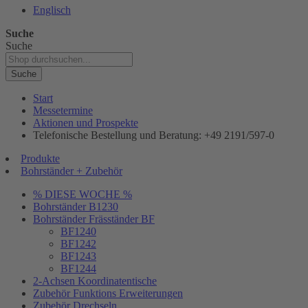
Englisch
Suche
Suche
Suche
Start
Messetermine
Aktionen und Prospekte
Telefonische Bestellung und Beratung: +49 2191/597-0
Produkte
Bohrständer + Zubehör
% DIESE WOCHE %
Bohrständer B1230
Bohrständer Fräsständer BF
BF1240
BF1242
BF1243
BF1244
2-Achsen Koordinatentische
Zubehör Funktions Erweiterungen
Zubehör Drechseln