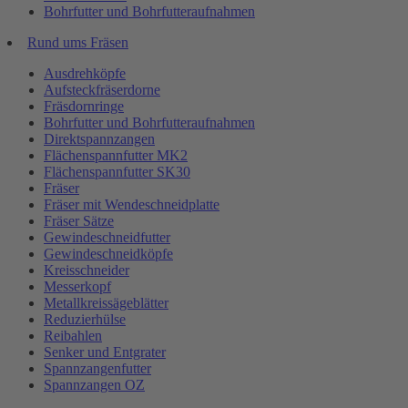
Bohrfutter und Bohrfutteraufnahmen
Rund ums Fräsen
Ausdrehköpfe
Aufsteckfräserdorne
Fräsdornringe
Bohrfutter und Bohrfutteraufnahmen
Direktspannzangen
Flächenspannfutter MK2
Flächenspannfutter SK30
Fräser
Fräser mit Wendeschneidplatte
Fräser Sätze
Gewindeschneidfutter
Gewindeschneidköpfe
Kreisschneider
Messerkopf
Metallkreissägeblätter
Reduzierhülse
Reibahlen
Senker und Entgrater
Spannzangenfutter
Spannzangen OZ