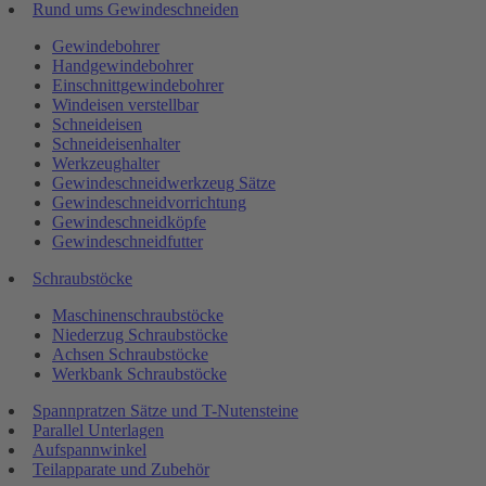
Rund ums Gewindeschneiden
Gewindebohrer
Handgewindebohrer
Einschnittgewindebohrer
Windeisen verstellbar
Schneideisen
Schneideisenhalter
Werkzeughalter
Gewindeschneidwerkzeug Sätze
Gewindeschneidvorrichtung
Gewindeschneidköpfe
Gewindeschneidfutter
Schraubstöcke
Maschinenschraubstöcke
Niederzug Schraubstöcke
Achsen Schraubstöcke
Werkbank Schraubstöcke
Spannpratzen Sätze und T-Nutensteine
Parallel Unterlagen
Aufspannwinkel
Teilapparate und Zubehör