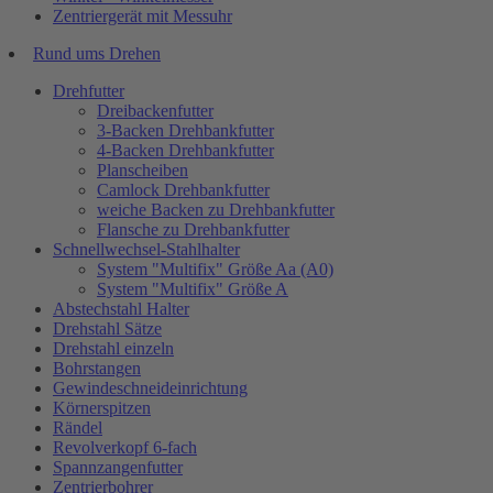
Zentriergerät mit Messuhr
Rund ums Drehen
Drehfutter
Dreibackenfutter
3-Backen Drehbankfutter
4-Backen Drehbankfutter
Planscheiben
Camlock Drehbankfutter
weiche Backen zu Drehbankfutter
Flansche zu Drehbankfutter
Schnellwechsel-Stahlhalter
System "Multifix" Größe Aa (A0)
System "Multifix" Größe A
Abstechstahl Halter
Drehstahl Sätze
Drehstahl einzeln
Bohrstangen
Gewindeschneideinrichtung
Körnerspitzen
Rändel
Revolverkopf 6-fach
Spannzangenfutter
Zentrierbohrer