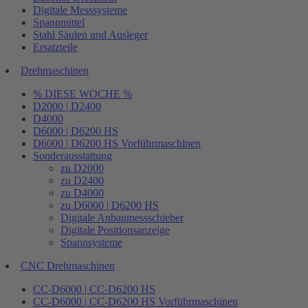
Digitale Messsysteme
Spannmittel
Stahl Säulen und Ausleger
Ersatzteile
Drehmaschinen
% DIESE WOCHE %
D2000 | D2400
D4000
D6000 | D6200 HS
D6000 | D6200 HS Vorführmaschinen
Sonderausstattung
zu D2000
zu D2400
zu D4000
zu D6000 | D6200 HS
Digitale Anbaumessschieber
Digitale Positionsanzeige
Spannsysteme
CNC Drehmaschinen
CC-D6000 | CC-D6200 HS
CC-D6000 | CC-D6200 HS Vorführmaschinen