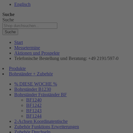
Englisch
Suche
Suche
Suche
Start
Messetermine
Aktionen und Prospekte
Telefonische Bestellung und Beratung: +49 2191/597-0
Produkte
Bohrständer + Zubehör
% DIESE WOCHE %
Bohrständer B1230
Bohrständer Fräsständer BF
BF1240
BF1242
BF1243
BF1244
2-Achsen Koordinatentische
Zubehör Funktions Erweiterungen
Zubehör Drechseln