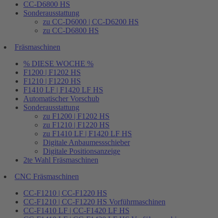
CC-D6800 HS
Sonderausstattung
zu CC-D6000 | CC-D6200 HS
zu CC-D6800 HS
Fräsmaschinen
% DIESE WOCHE %
F1200 | F1202 HS
F1210 | F1220 HS
F1410 LF | F1420 LF HS
Automatischer Vorschub
Sonderausstattung
zu F1200 | F1202 HS
zu F1210 | F1220 HS
zu F1410 LF | F1420 LF HS
Digitale Anbaumessschieber
Digitale Positionsanzeige
2te Wahl Fräsmaschinen
CNC Fräsmaschinen
CC-F1210 | CC-F1220 HS
CC-F1210 | CC-F1220 HS Vorführmaschinen
CC-F1410 LF | CC-F1420 LF HS