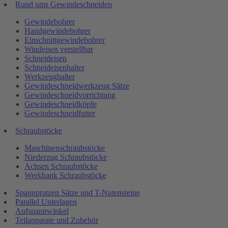
Rund ums Gewindeschneiden
Gewindebohrer
Handgewindebohrer
Einschnittgewindebohrer
Windeisen verstellbar
Schneideisen
Schneideisenhalter
Werkzeughalter
Gewindeschneidwerkzeug Sätze
Gewindeschneidvorrichtung
Gewindeschneidköpfe
Gewindeschneidfutter
Schraubstöcke
Maschinenschraubstöcke
Niederzug Schraubstöcke
Achsen Schraubstöcke
Werkbank Schraubstöcke
Spannpratzen Sätze und T-Nutensteine
Parallel Unterlagen
Aufspannwinkel
Teilapparate und Zubehör