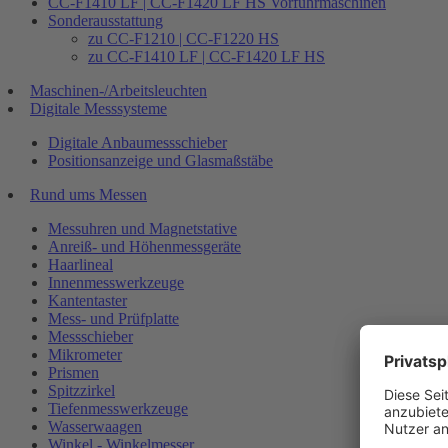
CC-F1410 LF | CC-F1420 LF HS Vorführmaschinen
Sonderausstattung
zu CC-F1210 | CC-F1220 HS
zu CC-F1410 LF | CC-F1420 LF HS
Maschinen-/Arbeitsleuchten
Digitale Messsysteme
Digitale Anbaumessschieber
Positionsanzeige und Glasmaßstäbe
Rund ums Messen
Messuhren und Magnetstative
Anreiß- und Höhenmessgeräte
Haarlineal
Innenmesswerkzeuge
Kantentaster
Mess- und Prüfplatte
Messschieber
Mikrometer
Prismen
Spitzzirkel
Tiefenmesswerkzeuge
Wasserwaagen
Winkel - Winkelmesser