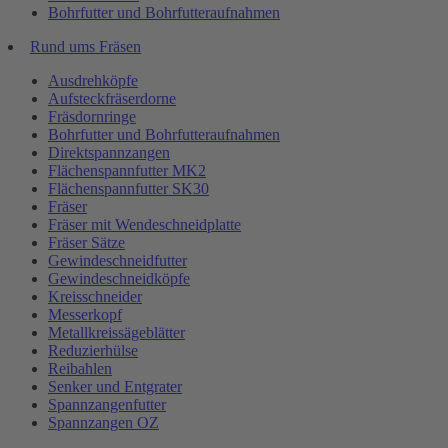
Bohrfutter und Bohrfutteraufnahmen
Rund ums Fräsen
Ausdrehköpfe
Aufsteckfräserdorne
Fräsdornringe
Bohrfutter und Bohrfutteraufnahmen
Direktspannzangen
Flächenspannfutter MK2
Flächenspannfutter SK30
Fräser
Fräser mit Wendeschneidplatte
Fräser Sätze
Gewindeschneidfutter
Gewindeschneidköpfe
Kreisschneider
Messerkopf
Metallkreissägeblätter
Reduzierhülse
Reibahlen
Senker und Entgrater
Spannzangenfutter
Spannzangen OZ