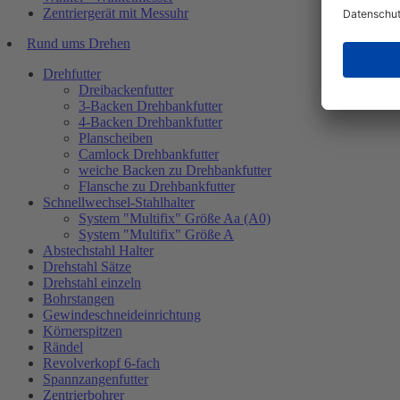
Zentriergerät mit Messuhr
Rund ums Drehen
Drehfutter
Dreibackenfutter
3-Backen Drehbankfutter
4-Backen Drehbankfutter
Planscheiben
Camlock Drehbankfutter
weiche Backen zu Drehbankfutter
Flansche zu Drehbankfutter
Schnellwechsel-Stahlhalter
System "Multifix" Größe Aa (A0)
System "Multifix" Größe A
Abstechstahl Halter
Drehstahl Sätze
Drehstahl einzeln
Bohrstangen
Gewindeschneideinrichtung
Körnerspitzen
Rändel
Revolverkopf 6-fach
Spannzangenfutter
Zentrierbohrer