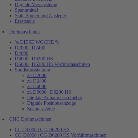
Digitale Messsysteme
Spannmittel
Stahl Säulen und Ausleger
Ersatzteile
Drehmaschinen
% DIESE WOCHE %
D2000 | D2400
D4000
D6000 | D6200 HS
D6000 | D6200 HS Vorführmaschinen
Sonderausstattung
zu D2000
zu D2400
zu D4000
zu D6000 | D6200 HS
Digitale Anbaumessschieber
Digitale Positionsanzeige
Spannsysteme
CNC Drehmaschinen
CC-D6000 | CC-D6200 HS
CC-D6000 | CC-D6200 HS Vorführmaschinen