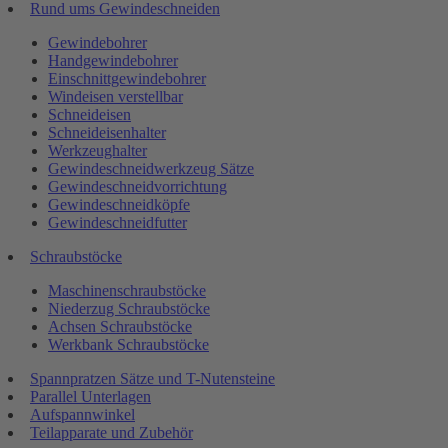
Rund ums Gewindeschneiden
Gewindebohrer
Handgewindebohrer
Einschnittgewindebohrer
Windeisen verstellbar
Schneideisen
Schneideisenhalter
Werkzeughalter
Gewindeschneidwerkzeug Sätze
Gewindeschneidvorrichtung
Gewindeschneidköpfe
Gewindeschneidfutter
Schraubstöcke
Maschinenschraubstöcke
Niederzug Schraubstöcke
Achsen Schraubstöcke
Werkbank Schraubstöcke
Spannpratzen Sätze und T-Nutensteine
Parallel Unterlagen
Aufspannwinkel
Teilapparate und Zubehör