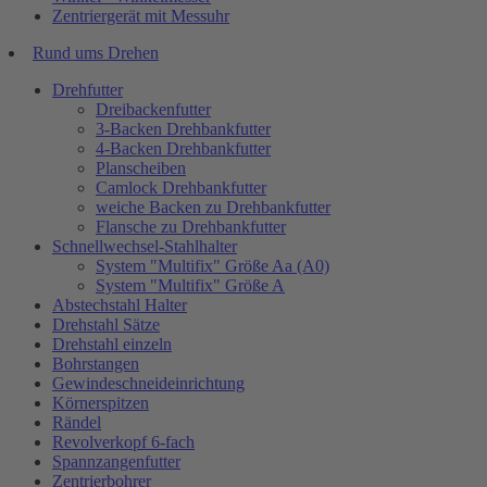
Zentriergerät mit Messuhr
Rund ums Drehen
Drehfutter
Dreibackenfutter
3-Backen Drehbankfutter
4-Backen Drehbankfutter
Planscheiben
Camlock Drehbankfutter
weiche Backen zu Drehbankfutter
Flansche zu Drehbankfutter
Schnellwechsel-Stahlhalter
System "Multifix" Größe Aa (A0)
System "Multifix" Größe A
Abstechstahl Halter
Drehstahl Sätze
Drehstahl einzeln
Bohrstangen
Gewindeschneideinrichtung
Körnerspitzen
Rändel
Revolverkopf 6-fach
Spannzangenfutter
Zentrierbohrer