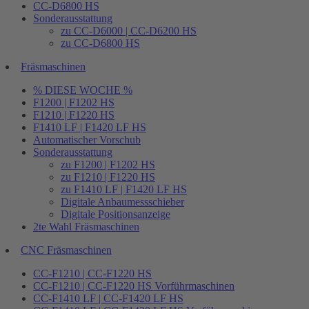
CC-D6800 HS
Sonderausstattung
zu CC-D6000 | CC-D6200 HS
zu CC-D6800 HS
Fräsmaschinen
% DIESE WOCHE %
F1200 | F1202 HS
F1210 | F1220 HS
F1410 LF | F1420 LF HS
Automatischer Vorschub
Sonderausstattung
zu F1200 | F1202 HS
zu F1210 | F1220 HS
zu F1410 LF | F1420 LF HS
Digitale Anbaumessschieber
Digitale Positionsanzeige
2te Wahl Fräsmaschinen
CNC Fräsmaschinen
CC-F1210 | CC-F1220 HS
CC-F1210 | CC-F1220 HS Vorführmaschinen
CC-F1410 LF | CC-F1420 LF HS