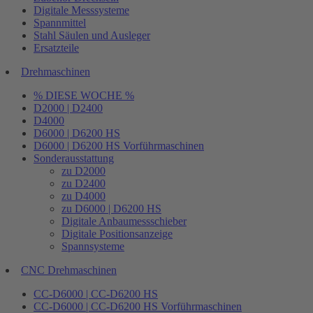
Digitale Messsysteme
Spannmittel
Stahl Säulen und Ausleger
Ersatzteile
Drehmaschinen
% DIESE WOCHE %
D2000 | D2400
D4000
D6000 | D6200 HS
D6000 | D6200 HS Vorführmaschinen
Sonderausstattung
zu D2000
zu D2400
zu D4000
zu D6000 | D6200 HS
Digitale Anbaumessschieber
Digitale Positionsanzeige
Spannsysteme
CNC Drehmaschinen
CC-D6000 | CC-D6200 HS
CC-D6000 | CC-D6200 HS Vorführmaschinen