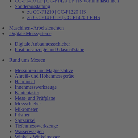
CC-F1410 LF | CC-F1420 LF HS Vorführmaschinen
Sonderausstattung
zu CC-F1210 | CC-F1220 HS
zu CC-F1410 LF | CC-F1420 LF HS
Maschinen-/Arbeitsleuchten
Digitale Messsysteme
Digitale Anbaumessschieber
Positionsanzeige und Glasmaßstäbe
Rund ums Messen
Messuhren und Magnetstative
Anreiß- und Höhenmessgeräte
Haarlineal
Innenmesswerkzeuge
Kantentaster
Mess- und Prüfplatte
Messschieber
Mikrometer
Prismen
Spitzzirkel
Tiefenmesswerkzeuge
Wasserwaagen
Winkel - Winkelmesser