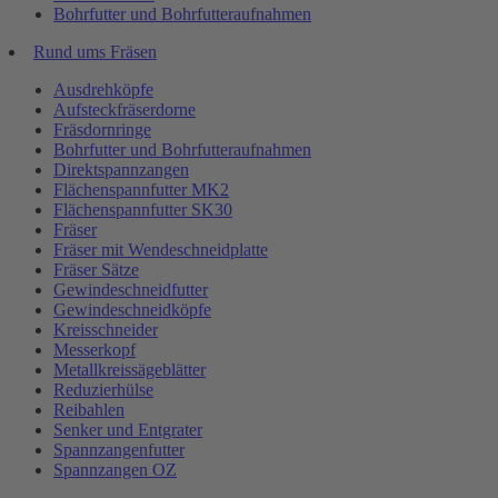
Bohrfutter und Bohrfutteraufnahmen
Rund ums Fräsen
Ausdrehköpfe
Aufsteckfräserdorne
Fräsdornringe
Bohrfutter und Bohrfutteraufnahmen
Direktspannzangen
Flächenspannfutter MK2
Flächenspannfutter SK30
Fräser
Fräser mit Wendeschneidplatte
Fräser Sätze
Gewindeschneidfutter
Gewindeschneidköpfe
Kreisschneider
Messerkopf
Metallkreissägeblätter
Reduzierhülse
Reibahlen
Senker und Entgrater
Spannzangenfutter
Spannzangen OZ