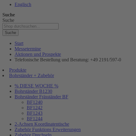
Englisch
Suche
Suche
Suche
Start
Messetermine
Aktionen und Prospekte
Telefonische Bestellung und Beratung: +49 2191/597-0
Produkte
Bohrständer + Zubehör
% DIESE WOCHE %
Bohrständer B1230
Bohrständer Fräsständer BF
BF1240
BF1242
BF1243
BF1244
2-Achsen Koordinatentische
Zubehör Funktions Erweiterungen
Zubehör Drechseln