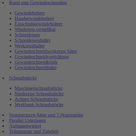
Rund ums Gewindeschneiden
Gewindebohrer
Handgewindebohrer
Einschnittgewindebohrer
Windeisen verstellbar
Schneideisen
Schneideisenhalter
Werkzeughalter
Gewindeschneidwerkzeug Sätze
Gewindeschneidvorrichtung
Gewindeschneidköpfe
Gewindeschneidfutter
Schraubstöcke
Maschinenschraubstöcke
Niederzug Schraubstöcke
Achsen Schraubstöcke
Werkbank Schraubstöcke
Spannpratzen Sätze und T-Nutensteine
Parallel Unterlagen
Aufspannwinkel
Teilapparate und Zubehör