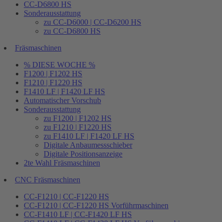
CC-D6800 HS
Sonderausstattung
zu CC-D6000 | CC-D6200 HS
zu CC-D6800 HS
Fräsmaschinen
% DIESE WOCHE %
F1200 | F1202 HS
F1210 | F1220 HS
F1410 LF | F1420 LF HS
Automatischer Vorschub
Sonderausstattung
zu F1200 | F1202 HS
zu F1210 | F1220 HS
zu F1410 LF | F1420 LF HS
Digitale Anbaumessschieber
Digitale Positionsanzeige
2te Wahl Fräsmaschinen
CNC Fräsmaschinen
CC-F1210 | CC-F1220 HS
CC-F1210 | CC-F1220 HS Vorführmaschinen
CC-F1410 LF | CC-F1420 LF HS