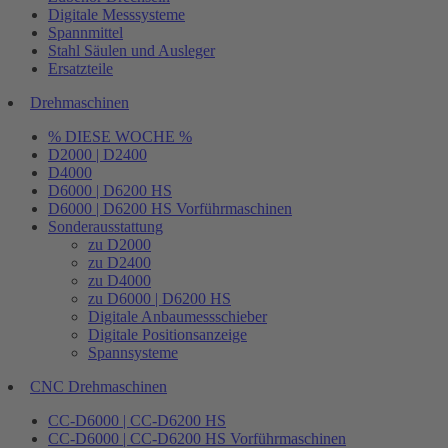
Digitale Messsysteme
Spannmittel
Stahl Säulen und Ausleger
Ersatzteile
Drehmaschinen
% DIESE WOCHE %
D2000 | D2400
D4000
D6000 | D6200 HS
D6000 | D6200 HS Vorführmaschinen
Sonderausstattung
zu D2000
zu D2400
zu D4000
zu D6000 | D6200 HS
Digitale Anbaumessschieber
Digitale Positionsanzeige
Spannsysteme
CNC Drehmaschinen
CC-D6000 | CC-D6200 HS
CC-D6000 | CC-D6200 HS Vorführmaschinen