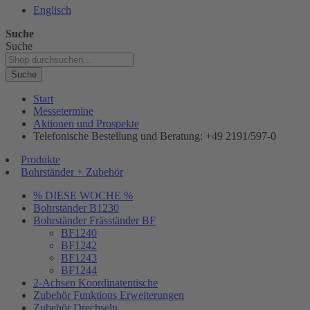
Englisch
Suche
Suche
Suche
Start
Messetermine
Aktionen und Prospekte
Telefonische Bestellung und Beratung: +49 2191/597-0
Produkte
Bohrständer + Zubehör
% DIESE WOCHE %
Bohrständer B1230
Bohrständer Fräsständer BF
BF1240
BF1242
BF1243
BF1244
2-Achsen Koordinatentische
Zubehör Funktions Erweiterungen
Zubehör Drechseln