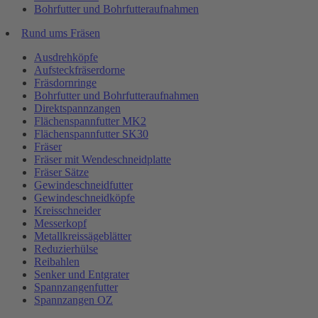
Bohrfutter und Bohrfutteraufnahmen
Rund ums Fräsen
Ausdrehköpfe
Aufsteckfräserdorne
Fräsdornringe
Bohrfutter und Bohrfutteraufnahmen
Direktspannzangen
Flächenspannfutter MK2
Flächenspannfutter SK30
Fräser
Fräser mit Wendeschneidplatte
Fräser Sätze
Gewindeschneidfutter
Gewindeschneidköpfe
Kreisschneider
Messerkopf
Metallkreissägeblätter
Reduzierhülse
Reibahlen
Senker und Entgrater
Spannzangenfutter
Spannzangen OZ