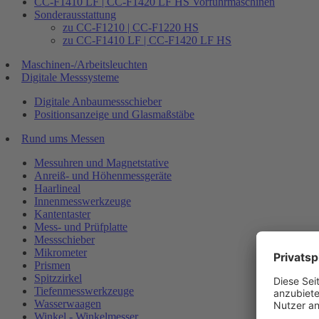
CC-F1410 LF | CC-F1420 LF HS Vorführmaschinen
Sonderausstattung
zu CC-F1210 | CC-F1220 HS
zu CC-F1410 LF | CC-F1420 LF HS
Maschinen-/Arbeitsleuchten
Digitale Messsysteme
Digitale Anbaumessschieber
Positionsanzeige und Glasmaßstäbe
Rund ums Messen
Messuhren und Magnetstative
Anreiß- und Höhenmessgeräte
Haarlineal
Innenmesswerkzeuge
Kantentaster
Mess- und Prüfplatte
Messschieber
Mikrometer
Prismen
Spitzzirkel
Tiefenmesswerkzeuge
Wasserwaagen
Winkel - Winkelmesser