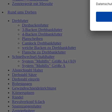
Zentriergerät mit Messuhr
Rund ums Drehen
Drehfutter
Dreibackenfutter
3-Backen Drehbankfutter
4-Backen Drehbankfutter
Planscheiben
Camlock Drehbankfutter
weiche Backen zu Drehbankfutter
Flansche zu Drehbankfutter
Schnellwechsel-Stahlhalter
System "Multifix" Größe Aa (A0)
System "Multifix" Größe A
Abstechstahl Halter
Drehstahl Sätze
Drehstahl einzeln
Bohrstangen
Gewindeschneideinrichtung
Körnerspitzen
Rändel
Revolverkopf 6-fach
Spannzangenfutter
Zentrierbohrer