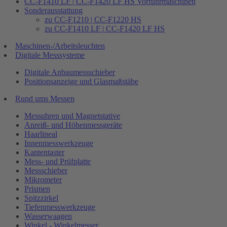
CC-F1410 LF | CC-F1420 LF HS Vorführmaschinen
Sonderausstattung
zu CC-F1210 | CC-F1220 HS
zu CC-F1410 LF | CC-F1420 LF HS
Maschinen-/Arbeitsleuchten
Digitale Messsysteme
Digitale Anbaumessschieber
Positionsanzeige und Glasmaßstäbe
Rund ums Messen
Messuhren und Magnetstative
Anreiß- und Höhenmessgeräte
Haarlineal
Innenmesswerkzeuge
Kantentaster
Mess- und Prüfplatte
Messschieber
Mikrometer
Prismen
Spitzzirkel
Tiefenmesswerkzeuge
Wasserwaagen
Winkel - Winkelmesser