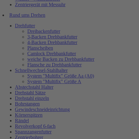
Zentriergerät mit Messuhr
Rund ums Drehen
Drehfutter
Dreibackenfutter
3-Backen Drehbankfutter
4-Backen Drehbankfutter
Planscheiben
Camlock Drehbankfutter
weiche Backen zu Drehbankfutter
Flansche zu Drehbankfutter
Schnellwechsel-Stahlhalter
System "Multifix" Größe Aa (A0)
System "Multifix" Größe A
Abstechstahl Halter
Drehstahl Sätze
Drehstahl einzeln
Bohrstangen
Gewindeschneideinrichtung
Körnerspitzen
Rändel
Revolverkopf 6-fach
Spannzangenfutter
Zentrierbohrer