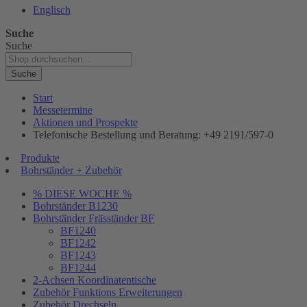
Englisch
Suche
Suche
Suche
Start
Messetermine
Aktionen und Prospekte
Telefonische Bestellung und Beratung: +49 2191/597-0
Produkte
Bohrständer + Zubehör
% DIESE WOCHE %
Bohrständer B1230
Bohrständer Fräsständer BF
BF1240
BF1242
BF1243
BF1244
2-Achsen Koordinatentische
Zubehör Funktions Erweiterungen
Zubehör Drechseln