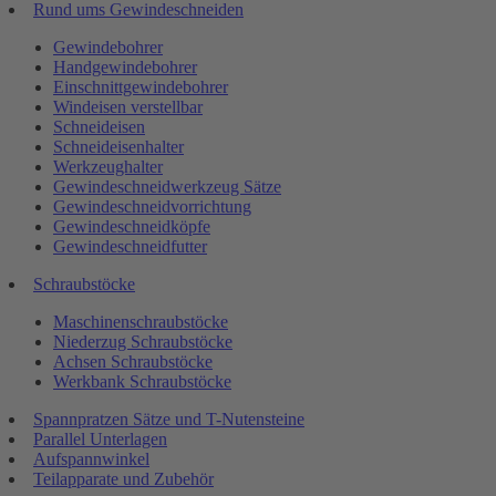
Rund ums Gewindeschneiden
Gewindebohrer
Handgewindebohrer
Einschnittgewindebohrer
Windeisen verstellbar
Schneideisen
Schneideisenhalter
Werkzeughalter
Gewindeschneidwerkzeug Sätze
Gewindeschneidvorrichtung
Gewindeschneidköpfe
Gewindeschneidfutter
Schraubstöcke
Maschinenschraubstöcke
Niederzug Schraubstöcke
Achsen Schraubstöcke
Werkbank Schraubstöcke
Spannpratzen Sätze und T-Nutensteine
Parallel Unterlagen
Aufspannwinkel
Teilapparate und Zubehör