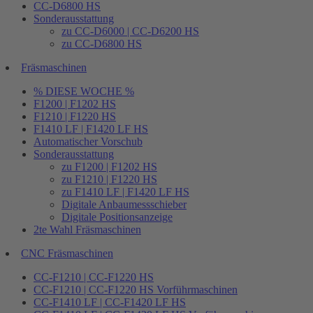
CC-D6800 HS
Sonderausstattung
zu CC-D6000 | CC-D6200 HS
zu CC-D6800 HS
Fräsmaschinen
% DIESE WOCHE %
F1200 | F1202 HS
F1210 | F1220 HS
F1410 LF | F1420 LF HS
Automatischer Vorschub
Sonderausstattung
zu F1200 | F1202 HS
zu F1210 | F1220 HS
zu F1410 LF | F1420 LF HS
Digitale Anbaumessschieber
Digitale Positionsanzeige
2te Wahl Fräsmaschinen
CNC Fräsmaschinen
CC-F1210 | CC-F1220 HS
CC-F1210 | CC-F1220 HS Vorführmaschinen
CC-F1410 LF | CC-F1420 LF HS