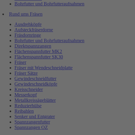
Bohrfutter und Bohrfutteraufnahmen
Rund ums Fräsen
Ausdrehköpfe
Aufsteckfräserdorne
Fräsdornringe
Bohrfutter und Bohrfutteraufnahmen
Direktspannzangen
Flächenspannfutter MK2
Flächenspannfutter SK30
Fräser
Fräser mit Wendeschneidplatte
Fräser Sätze
Gewindeschneidfutter
Gewindeschneidköpfe
Kreisschneider
Messerkopf
Metallkreissägeblätter
Reduzierhülse
Reibahlen
Senker und Entgrater
Spannzangenfutter
Spannzangen OZ