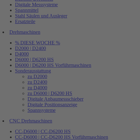
Digitale Messsysteme
Spannmittel
Stahl Säulen und Ausleger
Ersatzteile
Drehmaschinen
% DIESE WOCHE %
D2000 | D2400
D4000
D6000 | D6200 HS
D6000 | D6200 HS Vorführmaschinen
Sonderausstattung
zu D2000
zu D2400
zu D4000
zu D6000 | D6200 HS
Digitale Anbaumessschieber
Digitale Positionsanzeige
Spannsysteme
CNC Drehmaschinen
CC-D6000 | CC-D6200 HS
CC-D6000 | CC-D6200 HS Vorführmaschinen