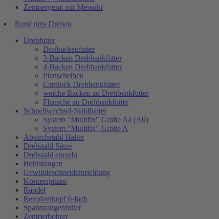
Zentriergerät mit Messuhr
Rund ums Drehen
Drehfutter
Dreibackenfutter
3-Backen Drehbankfutter
4-Backen Drehbankfutter
Planscheiben
Camlock Drehbankfutter
weiche Backen zu Drehbankfutter
Flansche zu Drehbankfutter
Schnellwechsel-Stahlhalter
System "Multifix" Größe Aa (A0)
System "Multifix" Größe A
Abstechstahl Halter
Drehstahl Sätze
Drehstahl einzeln
Bohrstangen
Gewindeschneideinrichtung
Körnerspitzen
Rändel
Revolverkopf 6-fach
Spannzangenfutter
Zentrierbohrer