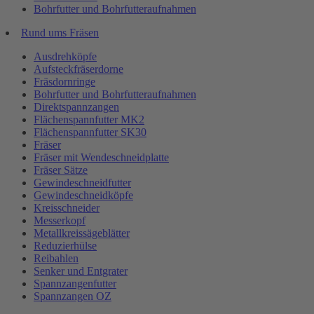
Bohrfutter und Bohrfutteraufnahmen
Rund ums Fräsen
Ausdrehköpfe
Aufsteckfräserdorne
Fräsdornringe
Bohrfutter und Bohrfutteraufnahmen
Direktspannzangen
Flächenspannfutter MK2
Flächenspannfutter SK30
Fräser
Fräser mit Wendeschneidplatte
Fräser Sätze
Gewindeschneidfutter
Gewindeschneidköpfe
Kreisschneider
Messerkopf
Metallkreissägeblätter
Reduzierhülse
Reibahlen
Senker und Entgrater
Spannzangenfutter
Spannzangen OZ