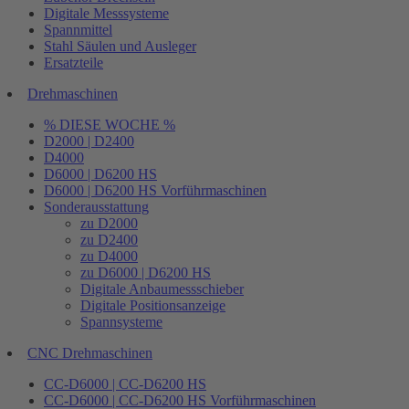
Digitale Messsysteme
Spannmittel
Stahl Säulen und Ausleger
Ersatzteile
Drehmaschinen
% DIESE WOCHE %
D2000 | D2400
D4000
D6000 | D6200 HS
D6000 | D6200 HS Vorführmaschinen
Sonderausstattung
zu D2000
zu D2400
zu D4000
zu D6000 | D6200 HS
Digitale Anbaumessschieber
Digitale Positionsanzeige
Spannsysteme
CNC Drehmaschinen
CC-D6000 | CC-D6200 HS
CC-D6000 | CC-D6200 HS Vorführmaschinen