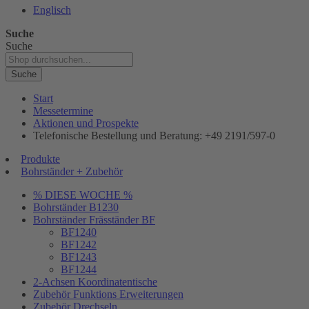
Englisch
Suche
Suche
Suche
Start
Messetermine
Aktionen und Prospekte
Telefonische Bestellung und Beratung: +49 2191/597-0
Produkte
Bohrständer + Zubehör
% DIESE WOCHE %
Bohrständer B1230
Bohrständer Fräsständer BF
BF1240
BF1242
BF1243
BF1244
2-Achsen Koordinatentische
Zubehör Funktions Erweiterungen
Zubehör Drechseln