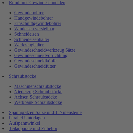
Rund ums Gewindeschneiden
Gewindebohrer
Handgewindebohrer
Einschnittgewindebohrer
Windeisen verstellbar
Schneideisen
Schneideisenhalter
Werkzeughalter
Gewindeschneidwerkzeug Sätze
Gewindeschneidvorrichtung
Gewindeschneidköpfe
Gewindeschneidfutter
Schraubstöcke
Maschinenschraubstöcke
Niederzug Schraubstöcke
Achsen Schraubstöcke
Werkbank Schraubstöcke
Spannpratzen Sätze und T-Nutensteine
Parallel Unterlagen
Aufspannwinkel
Teilapparate und Zubehör