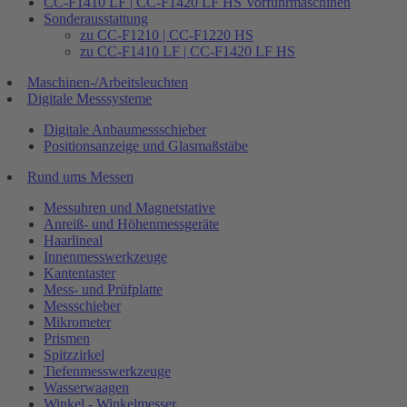
CC-F1410 LF | CC-F1420 LF HS Vorführmaschinen
Sonderausstattung
zu CC-F1210 | CC-F1220 HS
zu CC-F1410 LF | CC-F1420 LF HS
Maschinen-/Arbeitsleuchten
Digitale Messsysteme
Digitale Anbaumessschieber
Positionsanzeige und Glasmaßstäbe
Rund ums Messen
Messuhren und Magnetstative
Anreiß- und Höhenmessgeräte
Haarlineal
Innenmesswerkzeuge
Kantentaster
Mess- und Prüfplatte
Messschieber
Mikrometer
Prismen
Spitzzirkel
Tiefenmesswerkzeuge
Wasserwaagen
Winkel - Winkelmesser