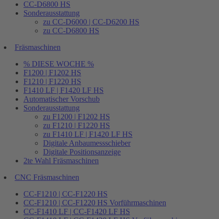
CC-D6800 HS
Sonderausstattung
zu CC-D6000 | CC-D6200 HS
zu CC-D6800 HS
Fräsmaschinen
% DIESE WOCHE %
F1200 | F1202 HS
F1210 | F1220 HS
F1410 LF | F1420 LF HS
Automatischer Vorschub
Sonderausstattung
zu F1200 | F1202 HS
zu F1210 | F1220 HS
zu F1410 LF | F1420 LF HS
Digitale Anbaumessschieber
Digitale Positionsanzeige
2te Wahl Fräsmaschinen
CNC Fräsmaschinen
CC-F1210 | CC-F1220 HS
CC-F1210 | CC-F1220 HS Vorführmaschinen
CC-F1410 LF | CC-F1420 LF HS