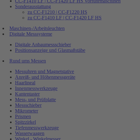
CC-F1410 LF | CC-F1420 LF HS Vorführmaschinen
Sonderausstattung
zu CC-F1210 | CC-F1220 HS
zu CC-F1410 LF | CC-F1420 LF HS
Maschinen-/Arbeitsleuchten
Digitale Messsysteme
Digitale Anbaumessschieber
Positionsanzeige und Glasmaßstäbe
Rund ums Messen
Messuhren und Magnetstative
Anreiß- und Höhenmessgeräte
Haarlineal
Innenmesswerkzeuge
Kantentaster
Mess- und Prüfplatte
Messschieber
Mikrometer
Prismen
Spitzzirkel
Tiefenmesswerkzeuge
Wasserwaagen
Winkel - Winkelmesser