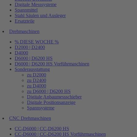
Digitale Messsysteme
Spannmittel
Stahl Säulen und Ausleger
Ersatzteile
Drehmaschinen
% DIESE WOCHE %
D2000 | D2400
D4000
D6000 | D6200 HS
D6000 | D6200 HS Vorführmaschinen
Sonderausstattung
zu D2000
zu D2400
zu D4000
zu D6000 | D6200 HS
Digitale Anbaumessschieber
Digitale Positionsanzeige
Spannsysteme
CNC Drehmaschinen
CC-D6000 | CC-D6200 HS
CC-D6000 | CC-D6200 HS Vorführmaschinen