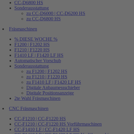
CC-D6800 HS
Sonderausstattung
zu CC-D6000 | CC-D6200 HS
zu CC-D6800 HS
Fräsmaschinen
% DIESE WOCHE %
F1200 | F1202 HS
F1210 | F1220 HS
F1410 LF | F1420 LF HS
Automatischer Vorschub
Sonderausstattung
zu F1200 | F1202 HS
zu F1210 | F1220 HS
zu F1410 LF | F1420 LF HS
Digitale Anbaumessschieber
Digitale Positionsanzeige
2te Wahl Fräsmaschinen
CNC Fräsmaschinen
CC-F1210 | CC-F1220 HS
CC-F1210 | CC-F1220 HS Vorführmaschinen
CC-F1410 LF | CC-F1420 LF HS