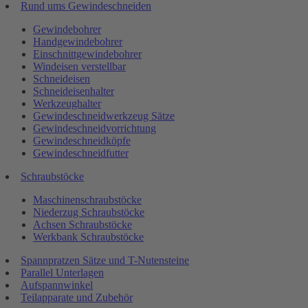
Rund ums Gewindeschneiden
Gewindebohrer
Handgewindebohrer
Einschnittgewindebohrer
Windeisen verstellbar
Schneideisen
Schneideisenhalter
Werkzeughalter
Gewindeschneidwerkzeug Sätze
Gewindeschneidvorrichtung
Gewindeschneidköpfe
Gewindeschneidfutter
Schraubstöcke
Maschinenschraubstöcke
Niederzug Schraubstöcke
Achsen Schraubstöcke
Werkbank Schraubstöcke
Spannpratzen Sätze und T-Nutensteine
Parallel Unterlagen
Aufspannwinkel
Teilapparate und Zubehör