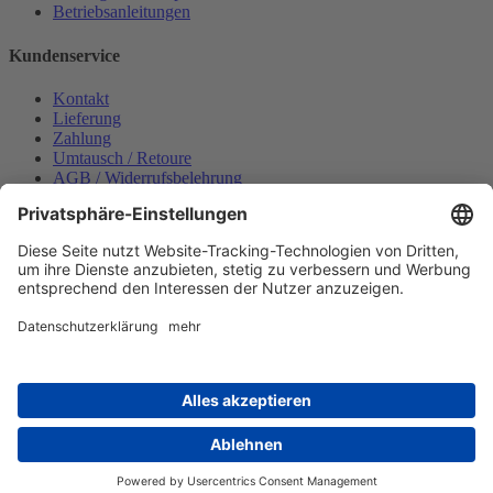
Betriebsanleitungen
Kundenservice
Kontakt
Lieferung
Zahlung
Umtausch / Retoure
AGB / Widerrufsbelehrung
Onlinesupport
Datenschutzerklärung
Impressum
Bestellung widerrufen
Mein konto
Anmelden
Warenkorb anzeigen
Zahlungsmöglichkeiten
Copyright © 2025 Wabeco