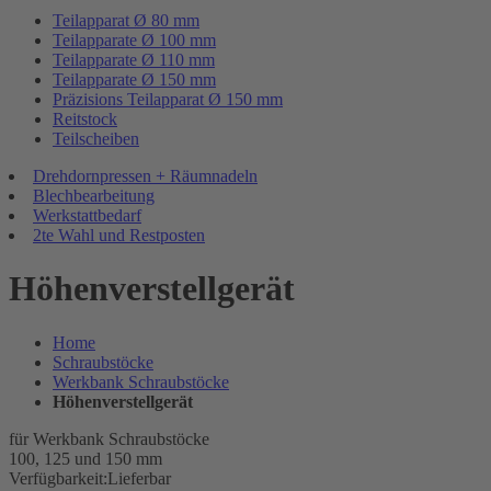
Teilapparat Ø 80 mm
Teilapparate Ø 100 mm
Teilapparate Ø 110 mm
Teilapparate Ø 150 mm
Präzisions Teilapparat Ø 150 mm
Reitstock
Teilscheiben
Drehdornpressen + Räumnadeln
Blechbearbeitung
Werkstattbedarf
2te Wahl und Restposten
Höhenverstellgerät
Home
Schraubstöcke
Werkbank Schraubstöcke
Höhenverstellgerät
für Werkbank Schraubstöcke
100, 125 und 150 mm
Verfügbarkeit:
Lieferbar