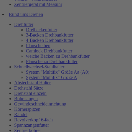
Zentriergerät mit Messuhr
Rund ums Drehen
Drehfutter
Dreibackenfutter
3-Backen Drehbankfutter
4-Backen Drehbankfutter
Planscheiben
Camlock Drehbankfutter
weiche Backen zu Drehbankfutter
Flansche zu Drehbankfutter
Schnellwechsel-Stahlhalter
System "Multifix" Größe Aa (A0)
System "Multifix" Größe A
Abstechstahl Halter
Drehstahl Sätze
Drehstahl einzeln
Bohrstangen
Gewindeschneideinrichtung
Körnerspitzen
Rändel
Revolverkopf 6-fach
Spannzangenfutter
Zentrierbohrer