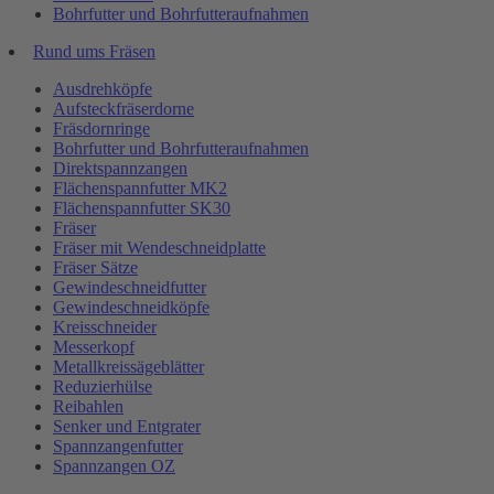
Bohrfutter und Bohrfutteraufnahmen
Rund ums Fräsen
Ausdrehköpfe
Aufsteckfräserdorne
Fräsdornringe
Bohrfutter und Bohrfutteraufnahmen
Direktspannzangen
Flächenspannfutter MK2
Flächenspannfutter SK30
Fräser
Fräser mit Wendeschneidplatte
Fräser Sätze
Gewindeschneidfutter
Gewindeschneidköpfe
Kreisschneider
Messerkopf
Metallkreissägeblätter
Reduzierhülse
Reibahlen
Senker und Entgrater
Spannzangenfutter
Spannzangen OZ