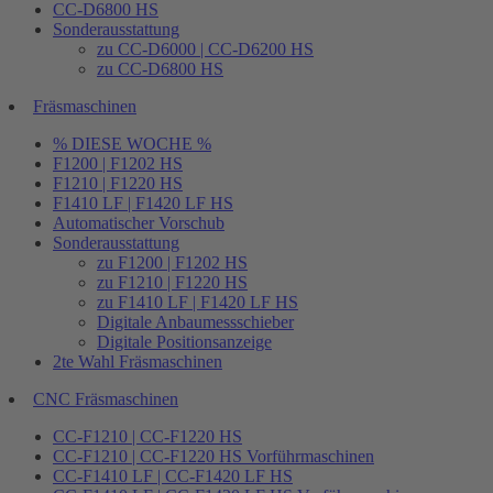
CC-D6800 HS
Sonderausstattung
zu CC-D6000 | CC-D6200 HS
zu CC-D6800 HS
Fräsmaschinen
% DIESE WOCHE %
F1200 | F1202 HS
F1210 | F1220 HS
F1410 LF | F1420 LF HS
Automatischer Vorschub
Sonderausstattung
zu F1200 | F1202 HS
zu F1210 | F1220 HS
zu F1410 LF | F1420 LF HS
Digitale Anbaumessschieber
Digitale Positionsanzeige
2te Wahl Fräsmaschinen
CNC Fräsmaschinen
CC-F1210 | CC-F1220 HS
CC-F1210 | CC-F1220 HS Vorführmaschinen
CC-F1410 LF | CC-F1420 LF HS