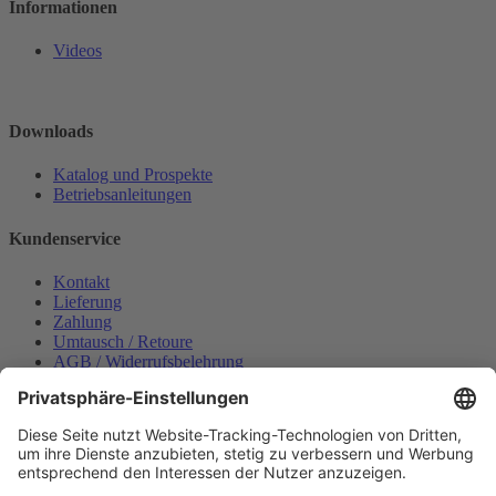
Informationen
Videos
Downloads
Katalog und Prospekte
Betriebsanleitungen
Kundenservice
Kontakt
Lieferung
Zahlung
Umtausch / Retoure
AGB / Widerrufsbelehrung
Onlinesupport
Datenschutzerklärung
Impressum
Bestellung widerrufen
Mein konto