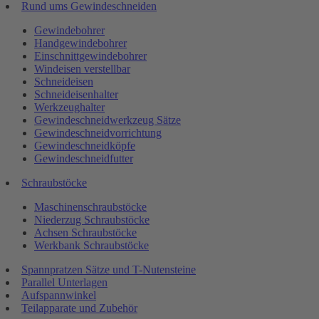
Rund ums Gewindeschneiden
Gewindebohrer
Handgewindebohrer
Einschnittgewindebohrer
Windeisen verstellbar
Schneideisen
Schneideisenhalter
Werkzeughalter
Gewindeschneidwerkzeug Sätze
Gewindeschneidvorrichtung
Gewindeschneidköpfe
Gewindeschneidfutter
Schraubstöcke
Maschinenschraubstöcke
Niederzug Schraubstöcke
Achsen Schraubstöcke
Werkbank Schraubstöcke
Spannpratzen Sätze und T-Nutensteine
Parallel Unterlagen
Aufspannwinkel
Teilapparate und Zubehör