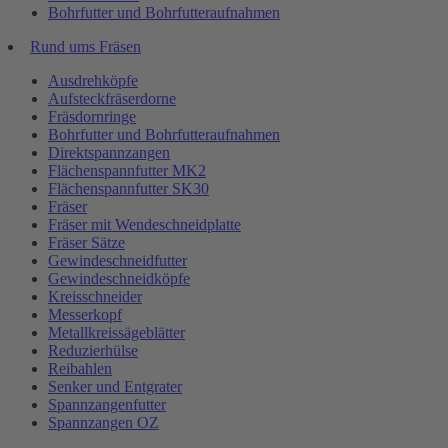
Bohrfutter und Bohrfutteraufnahmen
Rund ums Fräsen
Ausdrehköpfe
Aufsteckfräserdorne
Fräsdornringe
Bohrfutter und Bohrfutteraufnahmen
Direktspannzangen
Flächenspannfutter MK2
Flächenspannfutter SK30
Fräser
Fräser mit Wendeschneidplatte
Fräser Sätze
Gewindeschneidfutter
Gewindeschneidköpfe
Kreisschneider
Messerkopf
Metallkreissägeblätter
Reduzierhülse
Reibahlen
Senker und Entgrater
Spannzangenfutter
Spannzangen OZ