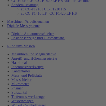
CC-F1410 LF | CC-F1420 LF HS Vorführmaschinen
Sonderausstattung
zu CC-F1210 | CC-F1220 HS
zu CC-F1410 LF | CC-F1420 LF HS
Maschinen-/Arbeitsleuchten
Digitale Messsysteme
Digitale Anbaumessschieber
Positionsanzeige und Glasmaßstäbe
Rund ums Messen
Messuhren und Magnetstative
Anreiß- und Höhenmessgeräte
Haarlineal
Innenmesswerkzeuge
Kantentaster
Mess- und Prüfplatte
Messschieber
Mikrometer
Prismen
Spitzzirkel
Tiefenmesswerkzeuge
Wasserwaagen
Winkel - Winkelmesser