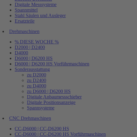
Digitale Messsysteme
Spannmittel
Stahl Säulen und Ausleger
Ersatzteile
Drehmaschinen
% DIESE WOCHE %
D2000 | D2400
D4000
D6000 | D6200 HS
D6000 | D6200 HS Vorführmaschinen
Sonderausstattung
zu D2000
zu D2400
zu D4000
zu D6000 | D6200 HS
Digitale Anbaumessschieber
Digitale Positionsanzeige
Spannsysteme
CNC Drehmaschinen
CC-D6000 | CC-D6200 HS
CC-D6000 | CC-D6200 HS Vorführmaschinen