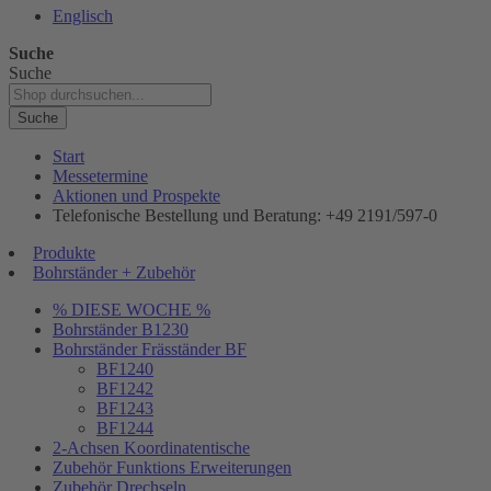
Englisch
Suche
Suche
Suche
Start
Messetermine
Aktionen und Prospekte
Telefonische Bestellung und Beratung: +49 2191/597-0
Produkte
Bohrständer + Zubehör
% DIESE WOCHE %
Bohrständer B1230
Bohrständer Fräsständer BF
BF1240
BF1242
BF1243
BF1244
2-Achsen Koordinatentische
Zubehör Funktions Erweiterungen
Zubehör Drechseln