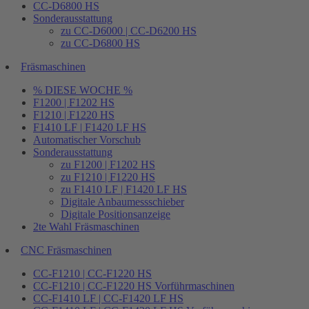
CC-D6800 HS
Sonderausstattung
zu CC-D6000 | CC-D6200 HS
zu CC-D6800 HS
Fräsmaschinen
% DIESE WOCHE %
F1200 | F1202 HS
F1210 | F1220 HS
F1410 LF | F1420 LF HS
Automatischer Vorschub
Sonderausstattung
zu F1200 | F1202 HS
zu F1210 | F1220 HS
zu F1410 LF | F1420 LF HS
Digitale Anbaumessschieber
Digitale Positionsanzeige
2te Wahl Fräsmaschinen
CNC Fräsmaschinen
CC-F1210 | CC-F1220 HS
CC-F1210 | CC-F1220 HS Vorführmaschinen
CC-F1410 LF | CC-F1420 LF HS