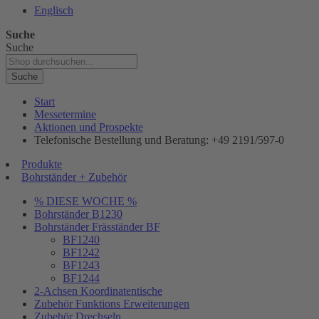
Englisch
Suche
Suche
Suche
Start
Messetermine
Aktionen und Prospekte
Telefonische Bestellung und Beratung: +49 2191/597-0
Produkte
Bohrständer + Zubehör
% DIESE WOCHE %
Bohrständer B1230
Bohrständer Fräsständer BF
BF1240
BF1242
BF1243
BF1244
2-Achsen Koordinatentische
Zubehör Funktions Erweiterungen
Zubehör Drechseln