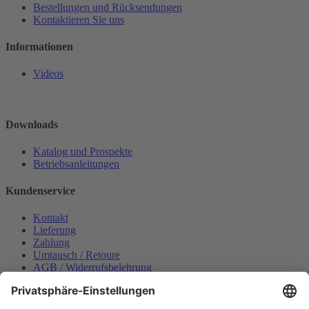
Bestellungen und Rücksendungen
Kontaktieren Sie uns
Informationen
Videos
Downloads
Katalog und Prospekte
Betriebsanleitungen
Kundenservice
Kontakt
Lieferung
Zahlung
Umtausch / Retoure
AGB / Widerrufsbelehrung
Onlinesupport
Datenschutzerklärung
Impressum