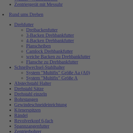
Zentriergerät mit Messuhr
Rund ums Drehen
Drehfutter
Dreibackenfutter
3-Backen Drehbankfutter
4-Backen Drehbankfutter
Planscheiben
Camlock Drehbankfutter
weiche Backen zu Drehbankfutter
Flansche zu Drehbankfutter
Schnellwechsel-Stahlhalter
System "Multifix" Größe Aa (A0)
System "Multifix" Größe A
Abstechstahl Halter
Drehstahl Sätze
Drehstahl einzeln
Bohrstangen
Gewindeschneideinrichtung
Körnerspitzen
Rändel
Revolverkopf 6-fach
Spannzangenfutter
Zentrierbohrer