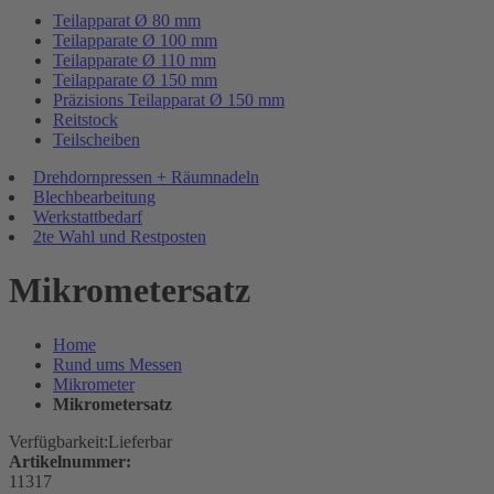
Teilapparat Ø 80 mm
Teilapparate Ø 100 mm
Teilapparate Ø 110 mm
Teilapparate Ø 150 mm
Präzisions Teilapparat Ø 150 mm
Reitstock
Teilscheiben
Drehdornpressen + Räumnadeln
Blechbearbeitung
Werkstattbedarf
2te Wahl und Restposten
Mikrometersatz
Home
Rund ums Messen
Mikrometer
Mikrometersatz
Verfügbarkeit:
Lieferbar
Artikelnummer:
11317