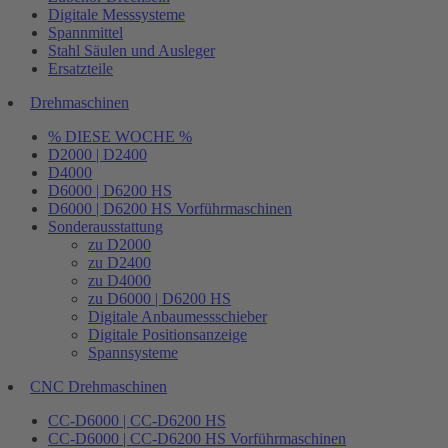
Digitale Messsysteme
Spannmittel
Stahl Säulen und Ausleger
Ersatzteile
Drehmaschinen
% DIESE WOCHE %
D2000 | D2400
D4000
D6000 | D6200 HS
D6000 | D6200 HS Vorführmaschinen
Sonderausstattung
zu D2000
zu D2400
zu D4000
zu D6000 | D6200 HS
Digitale Anbaumessschieber
Digitale Positionsanzeige
Spannsysteme
CNC Drehmaschinen
CC-D6000 | CC-D6200 HS
CC-D6000 | CC-D6200 HS Vorführmaschinen