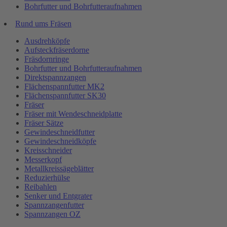
Bohrfutter und Bohrfutteraufnahmen
Rund ums Fräsen
Ausdrehköpfe
Aufsteckfräserdorne
Fräsdornringe
Bohrfutter und Bohrfutteraufnahmen
Direktspannzangen
Flächenspannfutter MK2
Flächenspannfutter SK30
Fräser
Fräser mit Wendeschneidplatte
Fräser Sätze
Gewindeschneidfutter
Gewindeschneidköpfe
Kreisschneider
Messerkopf
Metallkreissägeblätter
Reduzierhülse
Reibahlen
Senker und Entgrater
Spannzangenfutter
Spannzangen OZ