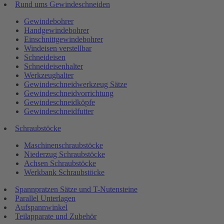
Rund ums Gewindeschneiden
Gewindebohrer
Handgewindebohrer
Einschnittgewindebohrer
Windeisen verstellbar
Schneideisen
Schneideisenhalter
Werkzeughalter
Gewindeschneidwerkzeug Sätze
Gewindeschneidvorrichtung
Gewindeschneidköpfe
Gewindeschneidfutter
Schraubstöcke
Maschinenschraubstöcke
Niederzug Schraubstöcke
Achsen Schraubstöcke
Werkbank Schraubstöcke
Spannpratzen Sätze und T-Nutensteine
Parallel Unterlagen
Aufspannwinkel
Teilapparate und Zubehör