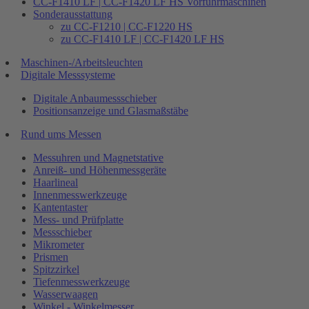
CC-F1410 LF | CC-F1420 LF HS Vorführmaschinen
Sonderausstattung
zu CC-F1210 | CC-F1220 HS
zu CC-F1410 LF | CC-F1420 LF HS
Maschinen-/Arbeitsleuchten
Digitale Messsysteme
Digitale Anbaumessschieber
Positionsanzeige und Glasmaßstäbe
Rund ums Messen
Messuhren und Magnetstative
Anreiß- und Höhenmessgeräte
Haarlineal
Innenmesswerkzeuge
Kantentaster
Mess- und Prüfplatte
Messschieber
Mikrometer
Prismen
Spitzzirkel
Tiefenmesswerkzeuge
Wasserwaagen
Winkel - Winkelmesser