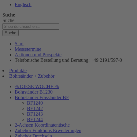
Englisch
Suche
Suche
Suche
Start
Messetermine
Aktionen und Prospekte
Telefonische Bestellung und Beratung: +49 2191/597-0
Produkte
Bohrständer + Zubehör
% DIESE WOCHE %
Bohrständer B1230
Bohrständer Fräsständer BF
BF1240
BF1242
BF1243
BF1244
2-Achsen Koordinatentische
Zubehör Funktions Erweiterungen
Zubehör Drechseln