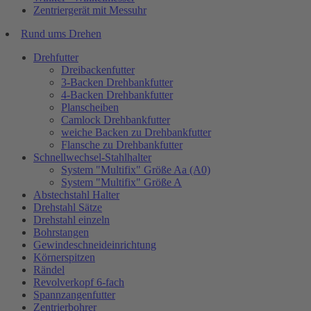
Zentriergerät mit Messuhr
Rund ums Drehen
Drehfutter
Dreibackenfutter
3-Backen Drehbankfutter
4-Backen Drehbankfutter
Planscheiben
Camlock Drehbankfutter
weiche Backen zu Drehbankfutter
Flansche zu Drehbankfutter
Schnellwechsel-Stahlhalter
System "Multifix" Größe Aa (A0)
System "Multifix" Größe A
Abstechstahl Halter
Drehstahl Sätze
Drehstahl einzeln
Bohrstangen
Gewindeschneideinrichtung
Körnerspitzen
Rändel
Revolverkopf 6-fach
Spannzangenfutter
Zentrierbohrer