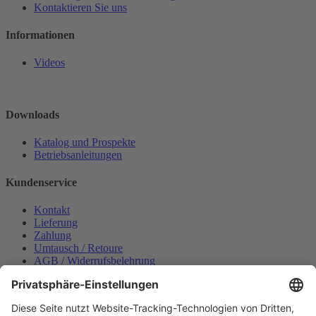
Kontaktieren Sie uns
Informationen
Videos
Downloads
Katalog und Prospekte
Betriebsanleitungen
Kundenservice
Kontakt
Lieferung
Zahlung
Umtausch / Retoure
AGB / Widerrufsbelehrung
Onlinesupport
Datenschutzerklärung
Impressum
Bestellung widerrufen