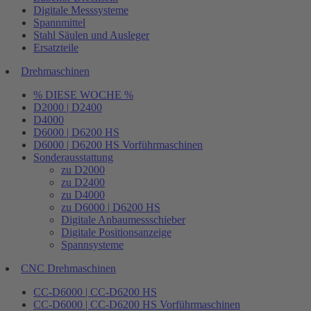
Digitale Messsysteme
Spannmittel
Stahl Säulen und Ausleger
Ersatzteile
Drehmaschinen
% DIESE WOCHE %
D2000 | D2400
D4000
D6000 | D6200 HS
D6000 | D6200 HS Vorführmaschinen
Sonderausstattung
zu D2000
zu D2400
zu D4000
zu D6000 | D6200 HS
Digitale Anbaumessschieber
Digitale Positionsanzeige
Spannsysteme
CNC Drehmaschinen
CC-D6000 | CC-D6200 HS
CC-D6000 | CC-D6200 HS Vorführmaschinen