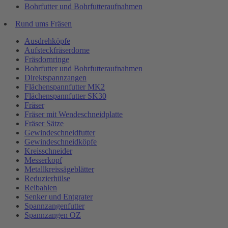
Bohrfutter und Bohrfutteraufnahmen
Rund ums Fräsen
Ausdrehköpfe
Aufsteckfräserdorne
Fräsdornringe
Bohrfutter und Bohrfutteraufnahmen
Direktspannzangen
Flächenspannfutter MK2
Flächenspannfutter SK30
Fräser
Fräser mit Wendeschneidplatte
Fräser Sätze
Gewindeschneidfutter
Gewindeschneidköpfe
Kreisschneider
Messerkopf
Metallkreissägeblätter
Reduzierhülse
Reibahlen
Senker und Entgrater
Spannzangenfutter
Spannzangen OZ