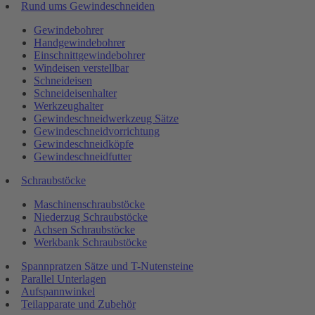
Rund ums Gewindeschneiden
Gewindebohrer
Handgewindebohrer
Einschnittgewindebohrer
Windeisen verstellbar
Schneideisen
Schneideisenhalter
Werkzeughalter
Gewindeschneidwerkzeug Sätze
Gewindeschneidvorrichtung
Gewindeschneidköpfe
Gewindeschneidfutter
Schraubstöcke
Maschinenschraubstöcke
Niederzug Schraubstöcke
Achsen Schraubstöcke
Werkbank Schraubstöcke
Spannpratzen Sätze und T-Nutensteine
Parallel Unterlagen
Aufspannwinkel
Teilapparate und Zubehör