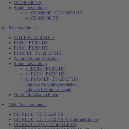
CC-D6800 HS
Sonderausstattung
zu CC-D6000 | CC-D6200 HS
zu CC-D6800 HS
Fräsmaschinen
% DIESE WOCHE %
F1200 | F1202 HS
F1210 | F1220 HS
F1410 LF | F1420 LF HS
Automatischer Vorschub
Sonderausstattung
zu F1200 | F1202 HS
zu F1210 | F1220 HS
zu F1410 LF | F1420 LF HS
Digitale Anbaumessschieber
Digitale Positionsanzeige
2te Wahl Fräsmaschinen
CNC Fräsmaschinen
CC-F1210 | CC-F1220 HS
CC-F1210 | CC-F1220 HS Vorführmaschinen
CC-F1410 LF | CC-F1420 LF HS