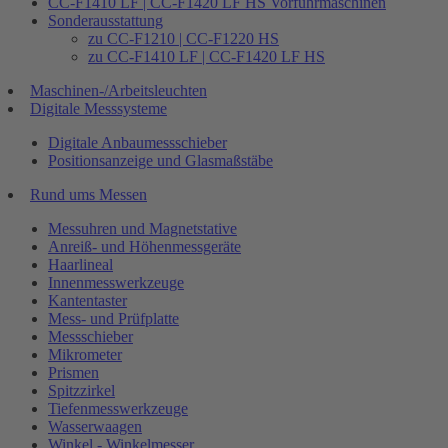
CC-F1410 LF | CC-F1420 LF HS Vorführmaschinen
Sonderausstattung
zu CC-F1210 | CC-F1220 HS
zu CC-F1410 LF | CC-F1420 LF HS
Maschinen-/Arbeitsleuchten
Digitale Messsysteme
Digitale Anbaumessschieber
Positionsanzeige und Glasmaßstäbe
Rund ums Messen
Messuhren und Magnetstative
Anreiß- und Höhenmessgeräte
Haarlineal
Innenmesswerkzeuge
Kantentaster
Mess- und Prüfplatte
Messschieber
Mikrometer
Prismen
Spitzzirkel
Tiefenmesswerkzeuge
Wasserwaagen
Winkel - Winkelmesser