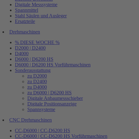
Digitale Messsysteme
Spannmittel
Stahl Säulen und Ausleger
Ersatzteile
Drehmaschinen
% DIESE WOCHE %
D2000 | D2400
D4000
D6000 | D6200 HS
D6000 | D6200 HS Vorführmaschinen
Sonderausstattung
zu D2000
zu D2400
zu D4000
zu D6000 | D6200 HS
Digitale Anbaumessschieber
Digitale Positionsanzeige
Spannsysteme
CNC Drehmaschinen
CC-D6000 | CC-D6200 HS
CC-D6000 | CC-D6200 HS Vorführmaschinen