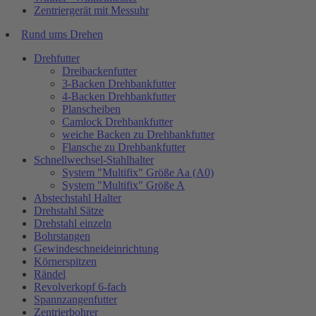
Zentriergerät mit Messuhr
Rund ums Drehen
Drehfutter
Dreibackenfutter
3-Backen Drehbankfutter
4-Backen Drehbankfutter
Planscheiben
Camlock Drehbankfutter
weiche Backen zu Drehbankfutter
Flansche zu Drehbankfutter
Schnellwechsel-Stahlhalter
System "Multifix" Größe Aa (A0)
System "Multifix" Größe A
Abstechstahl Halter
Drehstahl Sätze
Drehstahl einzeln
Bohrstangen
Gewindeschneideinrichtung
Körnerspitzen
Rändel
Revolverkopf 6-fach
Spannzangenfutter
Zentrierbohrer