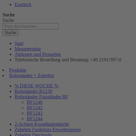
Englisch
Suche
Suche
Suche
Start
Messetermine
Aktionen und Prospekte
Telefonische Bestellung und Beratung: +49 2191/597-0
Produkte
Bohrständer + Zubehör
% DIESE WOCHE %
Bohrständer B1230
Bohrständer Fräsständer BF
BF1240
BF1242
BF1243
BF1244
2-Achsen Koordinatentische
Zubehör Funktions Erweiterungen
Zubehör Drechseln