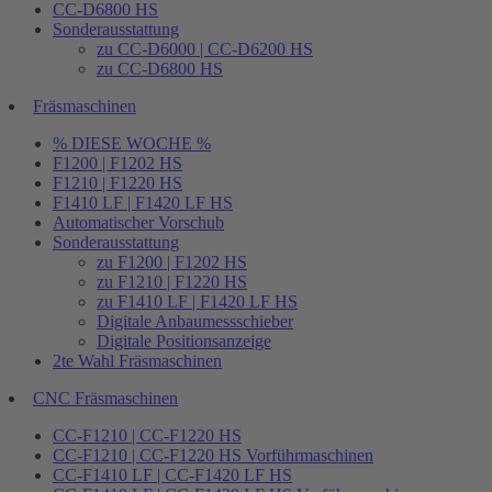
CC-D6800 HS
Sonderausstattung
zu CC-D6000 | CC-D6200 HS
zu CC-D6800 HS
Fräsmaschinen
% DIESE WOCHE %
F1200 | F1202 HS
F1210 | F1220 HS
F1410 LF | F1420 LF HS
Automatischer Vorschub
Sonderausstattung
zu F1200 | F1202 HS
zu F1210 | F1220 HS
zu F1410 LF | F1420 LF HS
Digitale Anbaumessschieber
Digitale Positionsanzeige
2te Wahl Fräsmaschinen
CNC Fräsmaschinen
CC-F1210 | CC-F1220 HS
CC-F1210 | CC-F1220 HS Vorführmaschinen
CC-F1410 LF | CC-F1420 LF HS