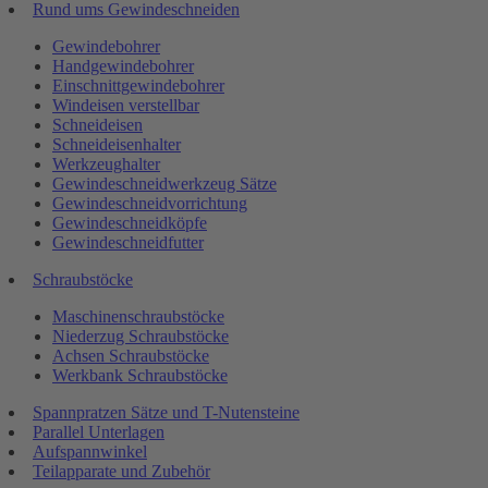
Rund ums Gewindeschneiden
Gewindebohrer
Handgewindebohrer
Einschnittgewindebohrer
Windeisen verstellbar
Schneideisen
Schneideisenhalter
Werkzeughalter
Gewindeschneidwerkzeug Sätze
Gewindeschneidvorrichtung
Gewindeschneidköpfe
Gewindeschneidfutter
Schraubstöcke
Maschinenschraubstöcke
Niederzug Schraubstöcke
Achsen Schraubstöcke
Werkbank Schraubstöcke
Spannpratzen Sätze und T-Nutensteine
Parallel Unterlagen
Aufspannwinkel
Teilapparate und Zubehör