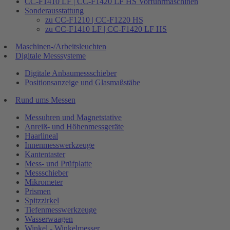
CC-F1410 LF | CC-F1420 LF HS Vorführmaschinen
Sonderausstattung
zu CC-F1210 | CC-F1220 HS
zu CC-F1410 LF | CC-F1420 LF HS
Maschinen-/Arbeitsleuchten
Digitale Messsysteme
Digitale Anbaumessschieber
Positionsanzeige und Glasmaßstäbe
Rund ums Messen
Messuhren und Magnetstative
Anreiß- und Höhenmessgeräte
Haarlineal
Innenmesswerkzeuge
Kantentaster
Mess- und Prüfplatte
Messschieber
Mikrometer
Prismen
Spitzzirkel
Tiefenmesswerkzeuge
Wasserwaagen
Winkel - Winkelmesser