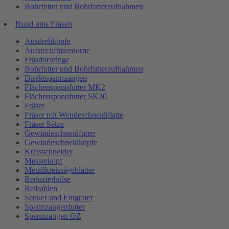
Bohrfutter und Bohrfutteraufnahmen
Rund ums Fräsen
Ausdrehköpfe
Aufsteckfräserdorne
Fräsdornringe
Bohrfutter und Bohrfutteraufnahmen
Direktspannzangen
Flächenspannfutter MK2
Flächenspannfutter SK30
Fräser
Fräser mit Wendeschneidplatte
Fräser Sätze
Gewindeschneidfutter
Gewindeschneidköpfe
Kreisschneider
Messerkopf
Metallkreissägeblätter
Reduzierhülse
Reibahlen
Senker und Entgrater
Spannzangenfutter
Spannzangen OZ