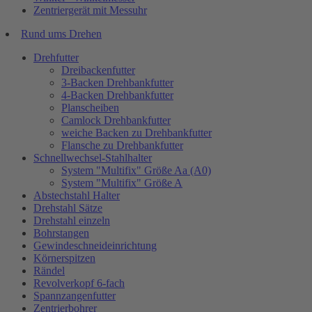
Zentriergerät mit Messuhr
Rund ums Drehen
Drehfutter
Dreibackenfutter
3-Backen Drehbankfutter
4-Backen Drehbankfutter
Planscheiben
Camlock Drehbankfutter
weiche Backen zu Drehbankfutter
Flansche zu Drehbankfutter
Schnellwechsel-Stahlhalter
System "Multifix" Größe Aa (A0)
System "Multifix" Größe A
Abstechstahl Halter
Drehstahl Sätze
Drehstahl einzeln
Bohrstangen
Gewindeschneideinrichtung
Körnerspitzen
Rändel
Revolverkopf 6-fach
Spannzangenfutter
Zentrierbohrer