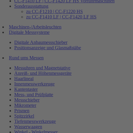
CC-F1410 LF | CC-F1420 LF HS Vorführmaschinen
Sonderausstattung
zu CC-F1210 | CC-F1220 HS
zu CC-F1410 LF | CC-F1420 LF HS
Maschinen-/Arbeitsleuchten
Digitale Messsysteme
Digitale Anbaumessschieber
Positionsanzeige und Glasmaßstäbe
Rund ums Messen
Messuhren und Magnetstative
Anreiß- und Höhenmessgeräte
Haarlineal
Innenmesswerkzeuge
Kantentaster
Mess- und Prüfplatte
Messschieber
Mikrometer
Prismen
Spitzzirkel
Tiefenmesswerkzeuge
Wasserwaagen
Winkel - Winkelmesser