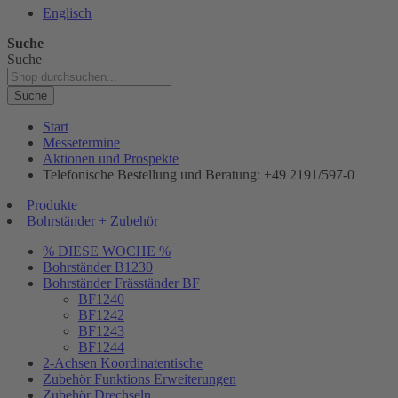
Englisch
Suche
Suche
Suche
Start
Messetermine
Aktionen und Prospekte
Telefonische Bestellung und Beratung: +49 2191/597-0
Produkte
Bohrständer + Zubehör
% DIESE WOCHE %
Bohrständer B1230
Bohrständer Fräsständer BF
BF1240
BF1242
BF1243
BF1244
2-Achsen Koordinatentische
Zubehör Funktions Erweiterungen
Zubehör Drechseln