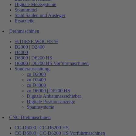
Digitale Messsysteme
Spannmittel
Stahl Säulen und Ausleger
Ersatzteile
Drehmaschinen
% DIESE WOCHE %
D2000 | D2400
D4000
D6000 | D6200 HS
D6000 | D6200 HS Vorführmaschinen
Sonderausstattung
zu D2000
zu D2400
zu D4000
zu D6000 | D6200 HS
Digitale Anbaumessschieber
Digitale Positionsanzeige
Spannsysteme
CNC Drehmaschinen
CC-D6000 | CC-D6200 HS
CC-D6000 | CC-D6200 HS Vorführmaschinen