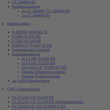
CC-D6800 HS
Sonderausstattung
zu CC-D6000 | CC-D6200 HS
zu CC-D6800 HS
Fräsmaschinen
% DIESE WOCHE %
F1200 | F1202 HS
F1210 | F1220 HS
F1410 LF | F1420 LF HS
Automatischer Vorschub
Sonderausstattung
zu F1200 | F1202 HS
zu F1210 | F1220 HS
zu F1410 LF | F1420 LF HS
Digitale Anbaumessschieber
Digitale Positionsanzeige
2te Wahl Fräsmaschinen
CNC Fräsmaschinen
CC-F1210 | CC-F1220 HS
CC-F1210 | CC-F1220 HS Vorführmaschinen
CC-F1410 LF | CC-F1420 LF HS