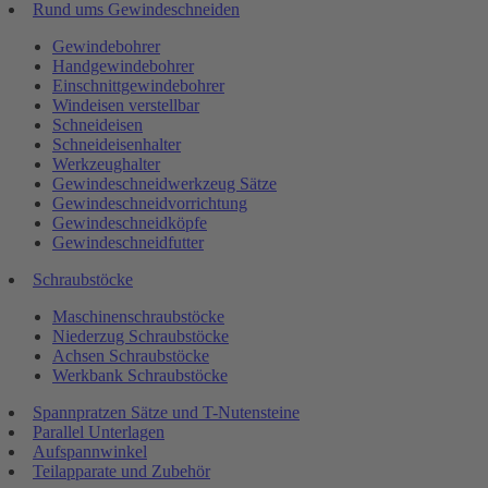
Rund ums Gewindeschneiden
Gewindebohrer
Handgewindebohrer
Einschnittgewindebohrer
Windeisen verstellbar
Schneideisen
Schneideisenhalter
Werkzeughalter
Gewindeschneidwerkzeug Sätze
Gewindeschneidvorrichtung
Gewindeschneidköpfe
Gewindeschneidfutter
Schraubstöcke
Maschinenschraubstöcke
Niederzug Schraubstöcke
Achsen Schraubstöcke
Werkbank Schraubstöcke
Spannpratzen Sätze und T-Nutensteine
Parallel Unterlagen
Aufspannwinkel
Teilapparate und Zubehör