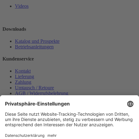
Videos
Downloads
Katalog und Prospekte
Betriebsanleitungen
Kundenservice
Kontakt
Lieferung
Zahlung
Umtausch / Retoure
AGB / Widerrufsbelehrung
Onlinesupport
Datenschutzerklärung
Impressum
Bestellung widerrufen
Mein konto