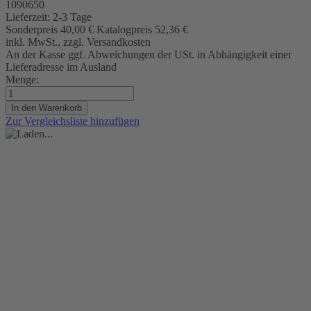
1090650
Lieferzeit:
2-3 Tage
Sonderpreis
40,00 €
Katalogpreis
52,36 €
inkl. MwSt., zzgl. Versandkosten
An der Kasse ggf. Abweichungen der USt. in Abhängigkeit einer
Lieferadresse im Ausland
Menge:
In den Warenkorb
Zur Vergleichsliste hinzufügen