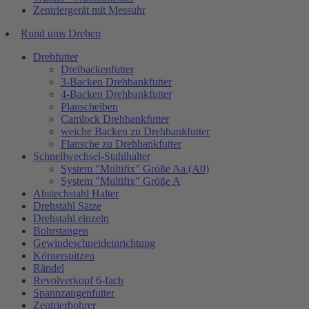
Zentriergerät mit Messuhr
Rund ums Drehen
Drehfutter
Dreibackenfutter
3-Backen Drehbankfutter
4-Backen Drehbankfutter
Planscheiben
Camlock Drehbankfutter
weiche Backen zu Drehbankfutter
Flansche zu Drehbankfutter
Schnellwechsel-Stahlhalter
System "Multifix" Größe Aa (A0)
System "Multifix" Größe A
Abstechstahl Halter
Drehstahl Sätze
Drehstahl einzeln
Bohrstangen
Gewindeschneideinrichtung
Körnerspitzen
Rändel
Revolverkopf 6-fach
Spannzangenfutter
Zentrierbohrer