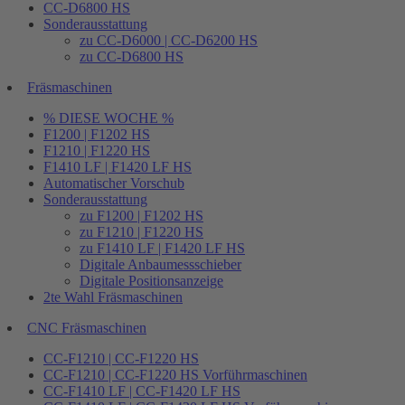
CC-D6800 HS
Sonderausstattung
zu CC-D6000 | CC-D6200 HS
zu CC-D6800 HS
Fräsmaschinen
% DIESE WOCHE %
F1200 | F1202 HS
F1210 | F1220 HS
F1410 LF | F1420 LF HS
Automatischer Vorschub
Sonderausstattung
zu F1200 | F1202 HS
zu F1210 | F1220 HS
zu F1410 LF | F1420 LF HS
Digitale Anbaumessschieber
Digitale Positionsanzeige
2te Wahl Fräsmaschinen
CNC Fräsmaschinen
CC-F1210 | CC-F1220 HS
CC-F1210 | CC-F1220 HS Vorführmaschinen
CC-F1410 LF | CC-F1420 LF HS