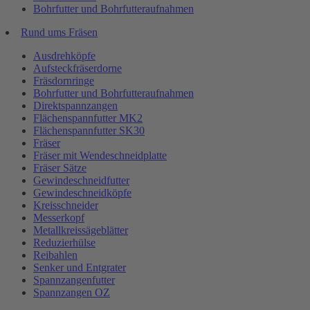
Bohrfutter und Bohrfutteraufnahmen
Rund ums Fräsen
Ausdrehköpfe
Aufsteckfräserdorne
Fräsdornringe
Bohrfutter und Bohrfutteraufnahmen
Direktspannzangen
Flächenspannfutter MK2
Flächenspannfutter SK30
Fräser
Fräser mit Wendeschneidplatte
Fräser Sätze
Gewindeschneidfutter
Gewindeschneidköpfe
Kreisschneider
Messerkopf
Metallkreissägeblätter
Reduzierhülse
Reibahlen
Senker und Entgrater
Spannzangenfutter
Spannzangen OZ