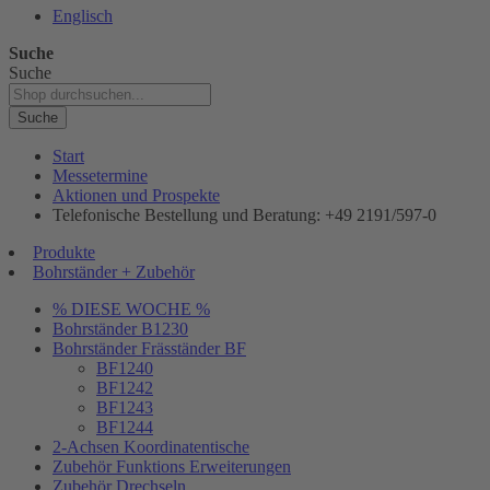
Englisch
Suche
Suche
Suche
Start
Messetermine
Aktionen und Prospekte
Telefonische Bestellung und Beratung: +49 2191/597-0
Produkte
Bohrständer + Zubehör
% DIESE WOCHE %
Bohrständer B1230
Bohrständer Fräsständer BF
BF1240
BF1242
BF1243
BF1244
2-Achsen Koordinatentische
Zubehör Funktions Erweiterungen
Zubehör Drechseln