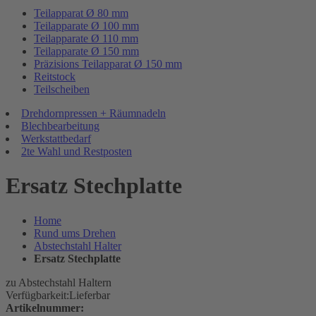
Teilapparat Ø 80 mm
Teilapparate Ø 100 mm
Teilapparate Ø 110 mm
Teilapparate Ø 150 mm
Präzisions Teilapparat Ø 150 mm
Reitstock
Teilscheiben
Drehdornpressen + Räumnadeln
Blechbearbeitung
Werkstattbedarf
2te Wahl und Restposten
Ersatz Stechplatte
Home
Rund ums Drehen
Abstechstahl Halter
Ersatz Stechplatte
zu Abstechstahl Haltern
Verfügbarkeit:
Lieferbar
Artikelnummer: