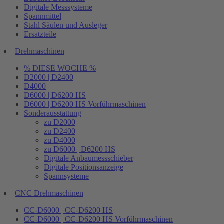
Digitale Messsysteme
Spannmittel
Stahl Säulen und Ausleger
Ersatzteile
Drehmaschinen
% DIESE WOCHE %
D2000 | D2400
D4000
D6000 | D6200 HS
D6000 | D6200 HS Vorführmaschinen
Sonderausstattung
zu D2000
zu D2400
zu D4000
zu D6000 | D6200 HS
Digitale Anbaumessschieber
Digitale Positionsanzeige
Spannsysteme
CNC Drehmaschinen
CC-D6000 | CC-D6200 HS
CC-D6000 | CC-D6200 HS Vorführmaschinen