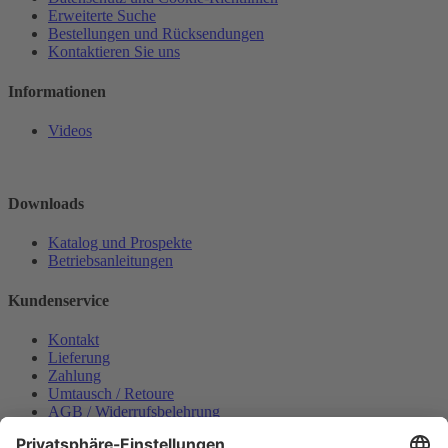
Erweiterte Suche
Bestellungen und Rücksendungen
Kontaktieren Sie uns
Informationen
Videos
Downloads
Katalog und Prospekte
Betriebsanleitungen
Kundenservice
Kontakt
Lieferung
Zahlung
Umtausch / Retoure
AGB / Widerrufsbelehrung
Onlinesupport
Datenschutzerklärung