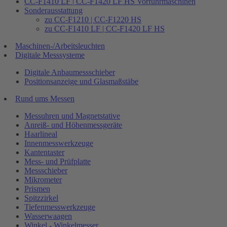
CC-F1410 LF | CC-F1420 LF HS Vorführmaschinen
Sonderausstattung
zu CC-F1210 | CC-F1220 HS
zu CC-F1410 LF | CC-F1420 LF HS
Maschinen-/Arbeitsleuchten
Digitale Messsysteme
Digitale Anbaumessschieber
Positionsanzeige und Glasmaßstäbe
Rund ums Messen
Messuhren und Magnetstative
Anreiß- und Höhenmessgeräte
Haarlineal
Innenmesswerkzeuge
Kantentaster
Mess- und Prüfplatte
Messschieber
Mikrometer
Prismen
Spitzzirkel
Tiefenmesswerkzeuge
Wasserwaagen
Winkel - Winkelmesser