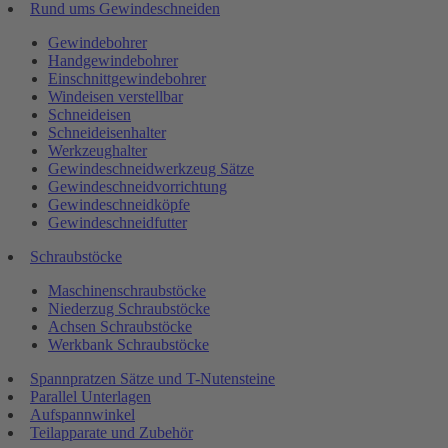
Rund ums Gewindeschneiden
Gewindebohrer
Handgewindebohrer
Einschnittgewindebohrer
Windeisen verstellbar
Schneideisen
Schneideisenhalter
Werkzeughalter
Gewindeschneidwerkzeug Sätze
Gewindeschneidvorrichtung
Gewindeschneidköpfe
Gewindeschneidfutter
Schraubstöcke
Maschinenschraubstöcke
Niederzug Schraubstöcke
Achsen Schraubstöcke
Werkbank Schraubstöcke
Spannpratzen Sätze und T-Nutensteine
Parallel Unterlagen
Aufspannwinkel
Teilapparate und Zubehör