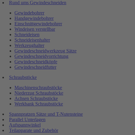
Rund ums Gewindeschneiden
Gewindebohrer
Handgewindebohrer
Einschnittgewindebohrer
Windeisen verstellbar
Schneideisen
Schneideisenhalter
Werkzeughalter
Gewindeschneidwerkzeug Sätze
Gewindeschneidvorrichtung
Gewindeschneidköpfe
Gewindeschneidfutter
Schraubstöcke
Maschinenschraubstöcke
Niederzug Schraubstöcke
Achsen Schraubstöcke
Werkbank Schraubstöcke
Spannpratzen Sätze und T-Nutensteine
Parallel Unterlagen
Aufspannwinkel
Teilapparate und Zubehör