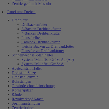
Zentriergerät mit Messuhr
Rund ums Drehen
Drehfutter
Dreibackenfutter
3-Backen Drehbankfutter
4-Backen Drehbankfutter
Planscheiben
Camlock Drehbankfutter
weiche Backen zu Drehbankfutter
Flansche zu Drehbankfutter
Schnellwechsel-Stahlhalter
System "Multifix" Größe Aa (A0)
System "Multifix" Größe A
Abstechstahl Halter
Drehstahl Sätze
Drehstahl einzeln
Bohrstangen
Gewindeschneideinrichtung
Körnerspitzen
Rändel
Revolverkopf 6-fach
Spannzangenfutter
Zentrierbohrer