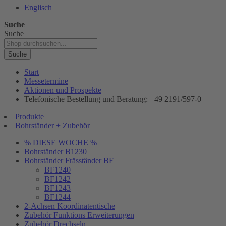
Englisch
Suche
Suche
Suche
Start
Messetermine
Aktionen und Prospekte
Telefonische Bestellung und Beratung: +49 2191/597-0
Produkte
Bohrständer + Zubehör
% DIESE WOCHE %
Bohrständer B1230
Bohrständer Fräsständer BF
BF1240
BF1242
BF1243
BF1244
2-Achsen Koordinatentische
Zubehör Funktions Erweiterungen
Zubehör Drechseln