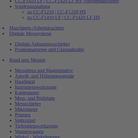
CC-F1410 LF | CC-F1420 LF HS Vorführmaschinen
Sonderausstattung
zu CC-F1210 | CC-F1220 HS
zu CC-F1410 LF | CC-F1420 LF HS
Maschinen-/Arbeitsleuchten
Digitale Messsysteme
Digitale Anbaumessschieber
Positionsanzeige und Glasmaßstäbe
Rund ums Messen
Messuhren und Magnetstative
Anreiß- und Höhenmessgeräte
Haarlineal
Innenmesswerkzeuge
Kantentaster
Mess- und Prüfplatte
Messschieber
Mikrometer
Prismen
Spitzzirkel
Tiefenmesswerkzeuge
Wasserwaagen
Winkel - Winkelmesser