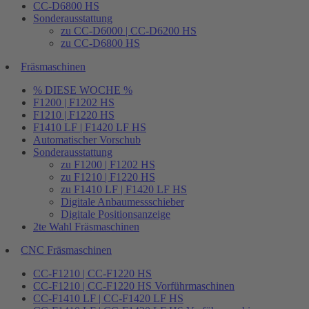
CC-D6800 HS
Sonderausstattung
zu CC-D6000 | CC-D6200 HS
zu CC-D6800 HS
Fräsmaschinen
% DIESE WOCHE %
F1200 | F1202 HS
F1210 | F1220 HS
F1410 LF | F1420 LF HS
Automatischer Vorschub
Sonderausstattung
zu F1200 | F1202 HS
zu F1210 | F1220 HS
zu F1410 LF | F1420 LF HS
Digitale Anbaumessschieber
Digitale Positionsanzeige
2te Wahl Fräsmaschinen
CNC Fräsmaschinen
CC-F1210 | CC-F1220 HS
CC-F1210 | CC-F1220 HS Vorführmaschinen
CC-F1410 LF | CC-F1420 LF HS