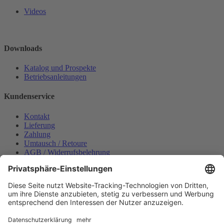
Videos
Downloads
Katalog und Prospekte
Betriebsanleitungen
Kundenservice
Kontakt
Lieferung
Zahlung
Umtausch / Retoure
AGB / Widerrufsbelehrung
Onlinesupport
Datenschutzerklärung
Impressum
Bestellung widerrufen
Mein konto