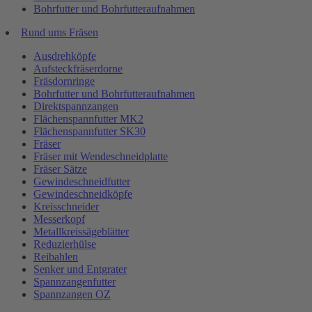
Bohrfutter und Bohrfutteraufnahmen
Rund ums Fräsen
Ausdrehköpfe
Aufsteckfräserdorne
Fräsdornringe
Bohrfutter und Bohrfutteraufnahmen
Direktspannzangen
Flächenspannfutter MK2
Flächenspannfutter SK30
Fräser
Fräser mit Wendeschneidplatte
Fräser Sätze
Gewindeschneidfutter
Gewindeschneidköpfe
Kreisschneider
Messerkopf
Metallkreissägeblätter
Reduzierhülse
Reibahlen
Senker und Entgrater
Spannzangenfutter
Spannzangen OZ