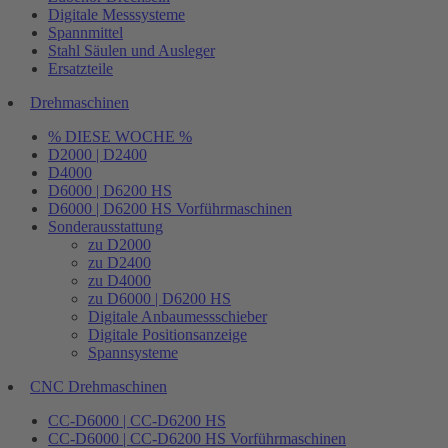
Digitale Messsysteme
Spannmittel
Stahl Säulen und Ausleger
Ersatzteile
Drehmaschinen
% DIESE WOCHE %
D2000 | D2400
D4000
D6000 | D6200 HS
D6000 | D6200 HS Vorführmaschinen
Sonderausstattung
zu D2000
zu D2400
zu D4000
zu D6000 | D6200 HS
Digitale Anbaumessschieber
Digitale Positionsanzeige
Spannsysteme
CNC Drehmaschinen
CC-D6000 | CC-D6200 HS
CC-D6000 | CC-D6200 HS Vorführmaschinen