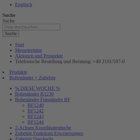
Englisch
Suche
Suche
Suche
Start
Messetermine
Aktionen und Prospekte
Telefonische Bestellung und Beratung: +49 2191/597-0
Produkte
Bohrständer + Zubehör
% DIESE WOCHE %
Bohrständer B1230
Bohrständer Fräsständer BF
BF1240
BF1242
BF1243
BF1244
2-Achsen Koordinatentische
Zubehör Funktions Erweiterungen
Zubehör Drechseln