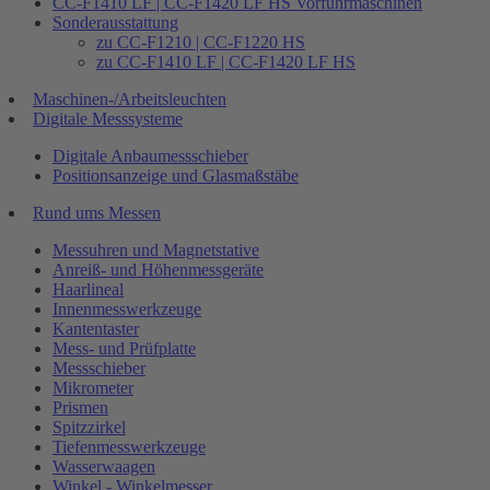
CC-F1410 LF | CC-F1420 LF HS Vorführmaschinen
Sonderausstattung
zu CC-F1210 | CC-F1220 HS
zu CC-F1410 LF | CC-F1420 LF HS
Maschinen-/Arbeitsleuchten
Digitale Messsysteme
Digitale Anbaumessschieber
Positionsanzeige und Glasmaßstäbe
Rund ums Messen
Messuhren und Magnetstative
Anreiß- und Höhenmessgeräte
Haarlineal
Innenmesswerkzeuge
Kantentaster
Mess- und Prüfplatte
Messschieber
Mikrometer
Prismen
Spitzzirkel
Tiefenmesswerkzeuge
Wasserwaagen
Winkel - Winkelmesser