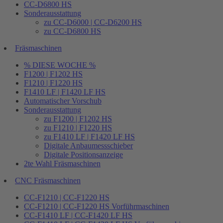
CC-D6800 HS
Sonderausstattung
zu CC-D6000 | CC-D6200 HS
zu CC-D6800 HS
Fräsmaschinen
% DIESE WOCHE %
F1200 | F1202 HS
F1210 | F1220 HS
F1410 LF | F1420 LF HS
Automatischer Vorschub
Sonderausstattung
zu F1200 | F1202 HS
zu F1210 | F1220 HS
zu F1410 LF | F1420 LF HS
Digitale Anbaumessschieber
Digitale Positionsanzeige
2te Wahl Fräsmaschinen
CNC Fräsmaschinen
CC-F1210 | CC-F1220 HS
CC-F1210 | CC-F1220 HS Vorführmaschinen
CC-F1410 LF | CC-F1420 LF HS