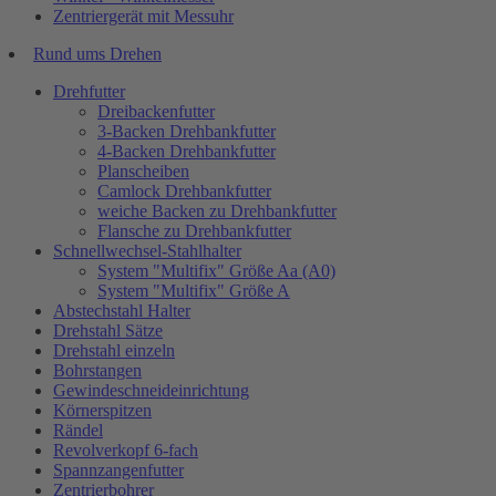
Zentriergerät mit Messuhr
Rund ums Drehen
Drehfutter
Dreibackenfutter
3-Backen Drehbankfutter
4-Backen Drehbankfutter
Planscheiben
Camlock Drehbankfutter
weiche Backen zu Drehbankfutter
Flansche zu Drehbankfutter
Schnellwechsel-Stahlhalter
System "Multifix" Größe Aa (A0)
System "Multifix" Größe A
Abstechstahl Halter
Drehstahl Sätze
Drehstahl einzeln
Bohrstangen
Gewindeschneideinrichtung
Körnerspitzen
Rändel
Revolverkopf 6-fach
Spannzangenfutter
Zentrierbohrer