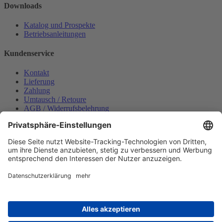
Downloads
Katalog und Prospekte
Betriebsanleitungen
Kundenservice
Kontakt
Lieferung
Zahlung
Umtausch / Retoure
AGB / Widerrufsbelehrung
Onlinesupport
Datenschutzerklärung
Impressum
Bestellung widerrufen
Mein konto
Anmelden
Warenkorb anzeigen
Zahlungsmöglichkeiten