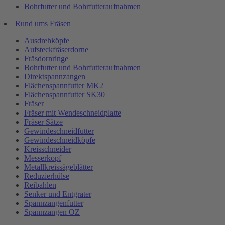
Bohrfutter und Bohrfutteraufnahmen
Rund ums Fräsen
Ausdrehköpfe
Aufsteckfräserdorne
Fräsdornringe
Bohrfutter und Bohrfutteraufnahmen
Direktspannzangen
Flächenspannfutter MK2
Flächenspannfutter SK30
Fräser
Fräser mit Wendeschneidplatte
Fräser Sätze
Gewindeschneidfutter
Gewindeschneidköpfe
Kreisschneider
Messerkopf
Metallkreissägeblätter
Reduzierhülse
Reibahlen
Senker und Entgrater
Spannzangenfutter
Spannzangen OZ