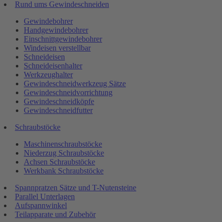
Rund ums Gewindeschneiden
Gewindebohrer
Handgewindebohrer
Einschnittgewindebohrer
Windeisen verstellbar
Schneideisen
Schneideisenhalter
Werkzeughalter
Gewindeschneidwerkzeug Sätze
Gewindeschneidvorrichtung
Gewindeschneidköpfe
Gewindeschneidfutter
Schraubstöcke
Maschinenschraubstöcke
Niederzug Schraubstöcke
Achsen Schraubstöcke
Werkbank Schraubstöcke
Spannpratzen Sätze und T-Nutensteine
Parallel Unterlagen
Aufspannwinkel
Teilapparate und Zubehör