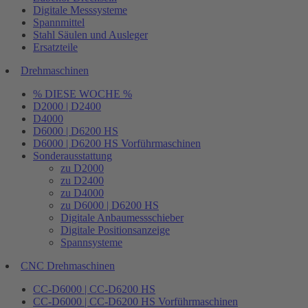
Digitale Messsysteme
Spannmittel
Stahl Säulen und Ausleger
Ersatzteile
Drehmaschinen
% DIESE WOCHE %
D2000 | D2400
D4000
D6000 | D6200 HS
D6000 | D6200 HS Vorführmaschinen
Sonderausstattung
zu D2000
zu D2400
zu D4000
zu D6000 | D6200 HS
Digitale Anbaumessschieber
Digitale Positionsanzeige
Spannsysteme
CNC Drehmaschinen
CC-D6000 | CC-D6200 HS
CC-D6000 | CC-D6200 HS Vorführmaschinen