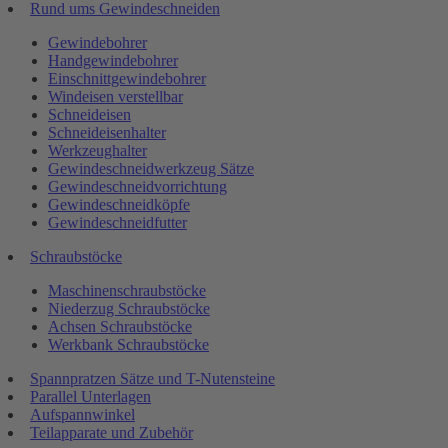
Rund ums Gewindeschneiden
Gewindebohrer
Handgewindebohrer
Einschnittgewindebohrer
Windeisen verstellbar
Schneideisen
Schneideisenhalter
Werkzeughalter
Gewindeschneidwerkzeug Sätze
Gewindeschneidvorrichtung
Gewindeschneidköpfe
Gewindeschneidfutter
Schraubstöcke
Maschinenschraubstöcke
Niederzug Schraubstöcke
Achsen Schraubstöcke
Werkbank Schraubstöcke
Spannpratzen Sätze und T-Nutensteine
Parallel Unterlagen
Aufspannwinkel
Teilapparate und Zubehör