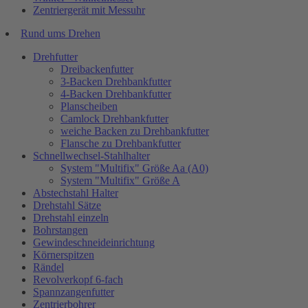
Zentriergerät mit Messuhr
Rund ums Drehen
Drehfutter
Dreibackenfutter
3-Backen Drehbankfutter
4-Backen Drehbankfutter
Planscheiben
Camlock Drehbankfutter
weiche Backen zu Drehbankfutter
Flansche zu Drehbankfutter
Schnellwechsel-Stahlhalter
System "Multifix" Größe Aa (A0)
System "Multifix" Größe A
Abstechstahl Halter
Drehstahl Sätze
Drehstahl einzeln
Bohrstangen
Gewindeschneideinrichtung
Körnerspitzen
Rändel
Revolverkopf 6-fach
Spannzangenfutter
Zentrierbohrer