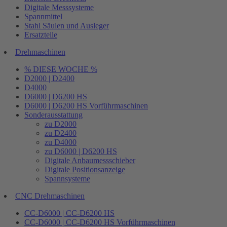
Digitale Messsysteme
Spannmittel
Stahl Säulen und Ausleger
Ersatzteile
Drehmaschinen
% DIESE WOCHE %
D2000 | D2400
D4000
D6000 | D6200 HS
D6000 | D6200 HS Vorführmaschinen
Sonderausstattung
zu D2000
zu D2400
zu D4000
zu D6000 | D6200 HS
Digitale Anbaumessschieber
Digitale Positionsanzeige
Spannsysteme
CNC Drehmaschinen
CC-D6000 | CC-D6200 HS
CC-D6000 | CC-D6200 HS Vorführmaschinen