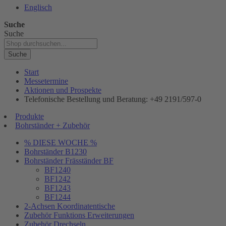
Englisch
Suche
Suche
Suche
Start
Messetermine
Aktionen und Prospekte
Telefonische Bestellung und Beratung: +49 2191/597-0
Produkte
Bohrständer + Zubehör
% DIESE WOCHE %
Bohrständer B1230
Bohrständer Fräsständer BF
BF1240
BF1242
BF1243
BF1244
2-Achsen Koordinatentische
Zubehör Funktions Erweiterungen
Zubehör Drechseln