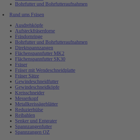
Bohrfutter und Bohrfutteraufnahmen
Rund ums Fräsen
Ausdrehköpfe
Aufsteckfräserdorne
Fräsdornringe
Bohrfutter und Bohrfutteraufnahmen
Direktspannzangen
Flächenspannfutter MK2
Flächenspannfutter SK30
Fräser
Fräser mit Wendeschneidplatte
Fräser Sätze
Gewindeschneidfutter
Gewindeschneidköpfe
Kreisschneider
Messerkopf
Metallkreissägeblätter
Reduzierhülse
Reibahlen
Senker und Entgrater
Spannzangenfutter
Spannzangen OZ