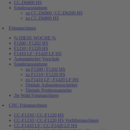
CC-D6800 HS
Sonderausstattung
zu CC-D6000 | CC-D6200 HS
zu CC-D6800 HS
Fräsmaschinen
% DIESE WOCHE %
F1200 | F1202 HS
F1210 | F1220 HS
F1410 LF | F1420 LF HS
Automatischer Vorschub
Sonderausstattung
zu F1200 | F1202 HS
zu F1210 | F1220 HS
zu F1410 LF | F1420 LF HS
Digitale Anbaumessschieber
Digitale Positionsanzeige
2te Wahl Fräsmaschinen
CNC Fräsmaschinen
CC-F1210 | CC-F1220 HS
CC-F1210 | CC-F1220 HS Vorführmaschinen
CC-F1410 LF | CC-F1420 LF HS