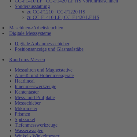
CC-F1410 LF | CC-F1420 LF HS Vorführmaschinen
Sonderausstattung
zu CC-F1210 | CC-F1220 HS
zu CC-F1410 LF | CC-F1420 LF HS
Maschinen-/Arbeitsleuchten
Digitale Messsysteme
Digitale Anbaumessschieber
Positionsanzeige und Glasmaßstäbe
Rund ums Messen
Messuhren und Magnetstative
Anreiß- und Höhenmessgeräte
Haarlineal
Innenmesswerkzeuge
Kantentaster
Mess- und Prüfplatte
Messschieber
Mikrometer
Prismen
Spitzzirkel
Tiefenmesswerkzeuge
Wasserwaagen
Winkel - Winkelmesser