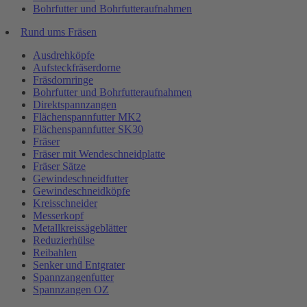
Bohrfutter und Bohrfutteraufnahmen
Rund ums Fräsen
Ausdrehköpfe
Aufsteckfräserdorne
Fräsdornringe
Bohrfutter und Bohrfutteraufnahmen
Direktspannzangen
Flächenspannfutter MK2
Flächenspannfutter SK30
Fräser
Fräser mit Wendeschneidplatte
Fräser Sätze
Gewindeschneidfutter
Gewindeschneidköpfe
Kreisschneider
Messerkopf
Metallkreissägeblätter
Reduzierhülse
Reibahlen
Senker und Entgrater
Spannzangenfutter
Spannzangen OZ