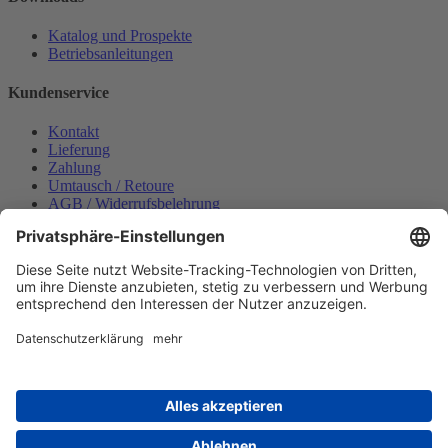
Katalog und Prospekte
Betriebsanleitungen
Kundenservice
Kontakt
Lieferung
Zahlung
Umtausch / Retoure
AGB / Widerrufsbelehrung
Onlinesupport
Datenschutzerklärung
Impressum
Bestellung widerrufen
Mein konto
Anmelden
Warenkorb anzeigen
Zahlungsmöglichkeiten