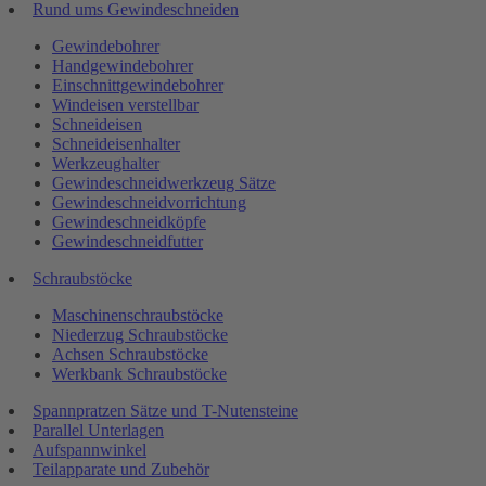
Rund ums Gewindeschneiden
Gewindebohrer
Handgewindebohrer
Einschnittgewindebohrer
Windeisen verstellbar
Schneideisen
Schneideisenhalter
Werkzeughalter
Gewindeschneidwerkzeug Sätze
Gewindeschneidvorrichtung
Gewindeschneidköpfe
Gewindeschneidfutter
Schraubstöcke
Maschinenschraubstöcke
Niederzug Schraubstöcke
Achsen Schraubstöcke
Werkbank Schraubstöcke
Spannpratzen Sätze und T-Nutensteine
Parallel Unterlagen
Aufspannwinkel
Teilapparate und Zubehör