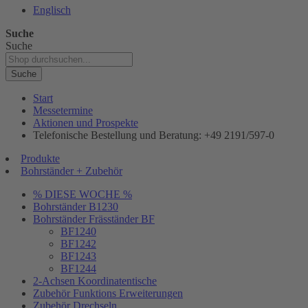
Englisch
Suche
Suche
Suche
Start
Messetermine
Aktionen und Prospekte
Telefonische Bestellung und Beratung: +49 2191/597-0
Produkte
Bohrständer + Zubehör
% DIESE WOCHE %
Bohrständer B1230
Bohrständer Fräsständer BF
BF1240
BF1242
BF1243
BF1244
2-Achsen Koordinatentische
Zubehör Funktions Erweiterungen
Zubehör Drechseln