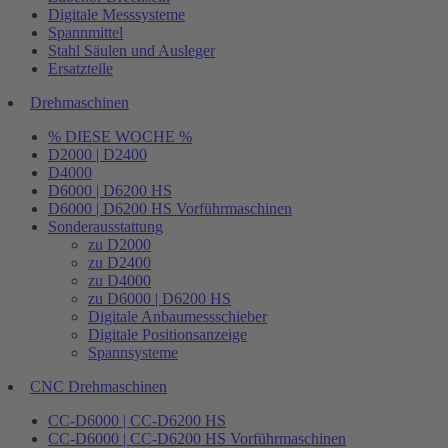
Digitale Messsysteme
Spannmittel
Stahl Säulen und Ausleger
Ersatzteile
Drehmaschinen
% DIESE WOCHE %
D2000 | D2400
D4000
D6000 | D6200 HS
D6000 | D6200 HS Vorführmaschinen
Sonderausstattung
zu D2000
zu D2400
zu D4000
zu D6000 | D6200 HS
Digitale Anbaumessschieber
Digitale Positionsanzeige
Spannsysteme
CNC Drehmaschinen
CC-D6000 | CC-D6200 HS
CC-D6000 | CC-D6200 HS Vorführmaschinen