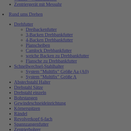
Zentriergerät mit Messuhr
Rund ums Drehen
Drehfutter
Dreibackenfutter
3-Backen Drehbankfutter
4-Backen Drehbankfutter
Planscheiben
Camlock Drehbankfutter
weiche Backen zu Drehbankfutter
Flansche zu Drehbankfutter
Schnellwechsel-Stahlhalter
System "Multifix" Größe Aa (A0)
System "Multifix" Größe A
Abstechstahl Halter
Drehstahl Sätze
Drehstahl einzeln
Bohrstangen
Gewindeschneideinrichtung
Körnerspitzen
Rändel
Revolverkopf 6-fach
Spannzangenfutter
Zentrierbohrer