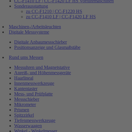
CC-F1410 LF | CC-F1420 LF HS Vorführmaschinen
Sonderausstattung
zu CC-F1210 | CC-F1220 HS
zu CC-F1410 LF | CC-F1420 LF HS
Maschinen-/Arbeitsleuchten
Digitale Messsysteme
Digitale Anbaumessschieber
Positionsanzeige und Glasmaßstäbe
Rund ums Messen
Messuhren und Magnetstative
Anreiß- und Höhenmessgeräte
Haarlineal
Innenmesswerkzeuge
Kantentaster
Mess- und Prüfplatte
Messschieber
Mikrometer
Prismen
Spitzzirkel
Tiefenmesswerkzeuge
Wasserwaagen
Winkel - Winkelmesser