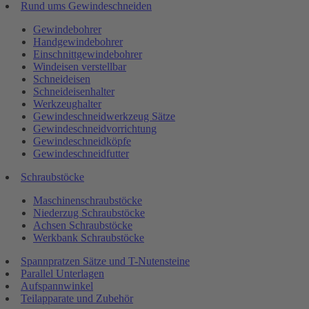
Rund ums Gewindeschneiden
Gewindebohrer
Handgewindebohrer
Einschnittgewindebohrer
Windeisen verstellbar
Schneideisen
Schneideisenhalter
Werkzeughalter
Gewindeschneidwerkzeug Sätze
Gewindeschneidvorrichtung
Gewindeschneidköpfe
Gewindeschneidfutter
Schraubstöcke
Maschinenschraubstöcke
Niederzug Schraubstöcke
Achsen Schraubstöcke
Werkbank Schraubstöcke
Spannpratzen Sätze und T-Nutensteine
Parallel Unterlagen
Aufspannwinkel
Teilapparate und Zubehör