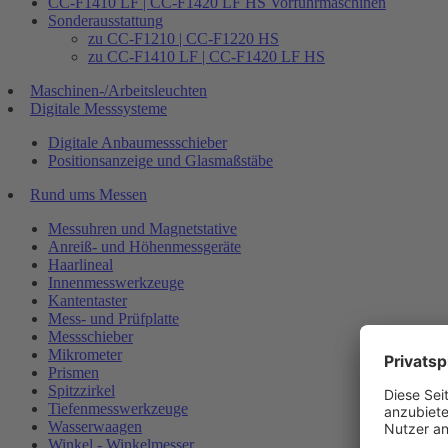
CC-F1410 LF | CC-F1420 LF HS Vorführmaschinen
Sonderausstattung
zu CC-F1210 | CC-F1220 HS
zu CC-F1410 LF | CC-F1420 LF HS
Maschinen-/Arbeitsleuchten
Digitale Messsysteme
Digitale Anbaumessschieber
Positionsanzeige und Glasmaßstäbe
Rund ums Messen
Messuhren und Magnetstative
Anreiß- und Höhenmessgeräte
Haarlineal
Innenmesswerkzeuge
Kantentaster
Mess- und Prüfplatte
Messschieber
Mikrometer
Prismen
Spitzzirkel
Tiefenmesswerkzeuge
Wasserwaagen
Winkel - Winkelmesser