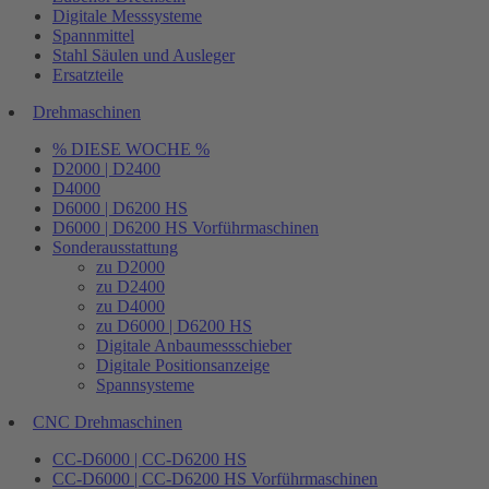
Digitale Messsysteme
Spannmittel
Stahl Säulen und Ausleger
Ersatzteile
Drehmaschinen
% DIESE WOCHE %
D2000 | D2400
D4000
D6000 | D6200 HS
D6000 | D6200 HS Vorführmaschinen
Sonderausstattung
zu D2000
zu D2400
zu D4000
zu D6000 | D6200 HS
Digitale Anbaumessschieber
Digitale Positionsanzeige
Spannsysteme
CNC Drehmaschinen
CC-D6000 | CC-D6200 HS
CC-D6000 | CC-D6200 HS Vorführmaschinen