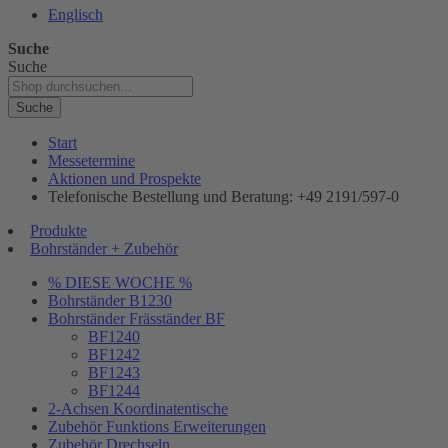
Englisch
Suche
Suche
Suche
Start
Messetermine
Aktionen und Prospekte
Telefonische Bestellung und Beratung: +49 2191/597-0
Produkte
Bohrständer + Zubehör
% DIESE WOCHE %
Bohrständer B1230
Bohrständer Fräsständer BF
BF1240
BF1242
BF1243
BF1244
2-Achsen Koordinatentische
Zubehör Funktions Erweiterungen
Zubehör Drechseln