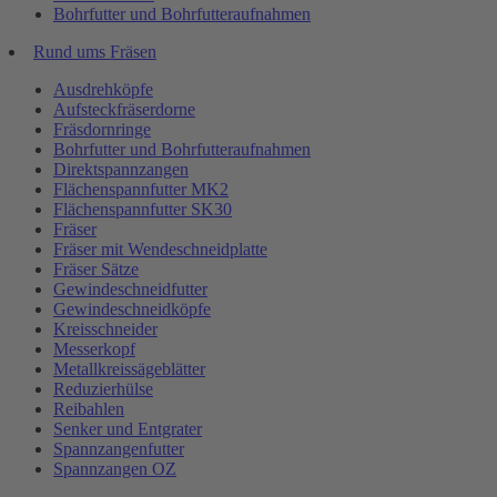
Bohrfutter und Bohrfutteraufnahmen
Rund ums Fräsen
Ausdrehköpfe
Aufsteckfräserdorne
Fräsdornringe
Bohrfutter und Bohrfutteraufnahmen
Direktspannzangen
Flächenspannfutter MK2
Flächenspannfutter SK30
Fräser
Fräser mit Wendeschneidplatte
Fräser Sätze
Gewindeschneidfutter
Gewindeschneidköpfe
Kreisschneider
Messerkopf
Metallkreissägeblätter
Reduzierhülse
Reibahlen
Senker und Entgrater
Spannzangenfutter
Spannzangen OZ