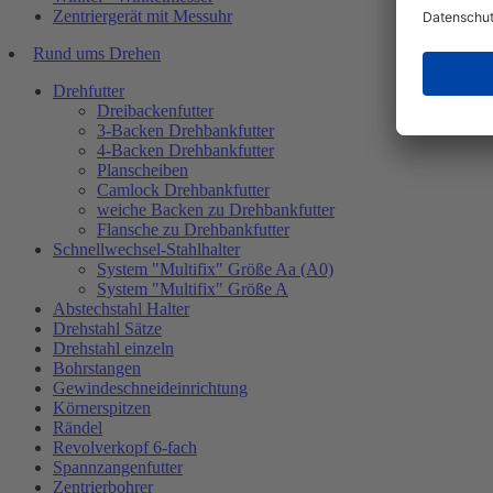
Zentriergerät mit Messuhr
Rund ums Drehen
Drehfutter
Dreibackenfutter
3-Backen Drehbankfutter
4-Backen Drehbankfutter
Planscheiben
Camlock Drehbankfutter
weiche Backen zu Drehbankfutter
Flansche zu Drehbankfutter
Schnellwechsel-Stahlhalter
System "Multifix" Größe Aa (A0)
System "Multifix" Größe A
Abstechstahl Halter
Drehstahl Sätze
Drehstahl einzeln
Bohrstangen
Gewindeschneideinrichtung
Körnerspitzen
Rändel
Revolverkopf 6-fach
Spannzangenfutter
Zentrierbohrer