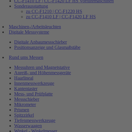
CC-F1410 LF | CC-F1420 LF HS Vorführmaschinen
Sonderausstattung
zu CC-F1210 | CC-F1220 HS
zu CC-F1410 LF | CC-F1420 LF HS
Maschinen-/Arbeitsleuchten
Digitale Messsysteme
Digitale Anbaumessschieber
Positionsanzeige und Glasmaßstäbe
Rund ums Messen
Messuhren und Magnetstative
Anreiß- und Höhenmessgeräte
Haarlineal
Innenmesswerkzeuge
Kantentaster
Mess- und Prüfplatte
Messschieber
Mikrometer
Prismen
Spitzzirkel
Tiefenmesswerkzeuge
Wasserwaagen
Winkel - Winkelmesser