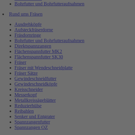
Bohrfutter und Bohrfutteraufnahmen
Rund ums Fräsen
Ausdrehköpfe
Aufsteckfräserdorne
Fräsdornringe
Bohrfutter und Bohrfutteraufnahmen
Direktspannzangen
Flächenspannfutter MK2
Flächenspannfutter SK30
Fräser
Fräser mit Wendeschneidplatte
Fräser Sätze
Gewindeschneidfutter
Gewindeschneidköpfe
Kreisschneider
Messerkopf
Metallkreissägeblätter
Reduzierhülse
Reibahlen
Senker und Entgrater
Spannzangenfutter
Spannzangen OZ