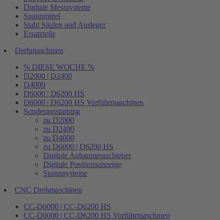
Digitale Messsysteme
Spannmittel
Stahl Säulen und Ausleger
Ersatzteile
Drehmaschinen
% DIESE WOCHE %
D2000 | D2400
D4000
D6000 | D6200 HS
D6000 | D6200 HS Vorführmaschinen
Sonderausstattung
zu D2000
zu D2400
zu D4000
zu D6000 | D6200 HS
Digitale Anbaumessschieber
Digitale Positionsanzeige
Spannsysteme
CNC Drehmaschinen
CC-D6000 | CC-D6200 HS
CC-D6000 | CC-D6200 HS Vorführmaschinen