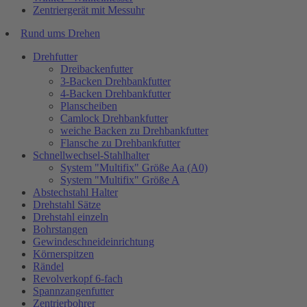
Zentriergerät mit Messuhr
Rund ums Drehen
Drehfutter
Dreibackenfutter
3-Backen Drehbankfutter
4-Backen Drehbankfutter
Planscheiben
Camlock Drehbankfutter
weiche Backen zu Drehbankfutter
Flansche zu Drehbankfutter
Schnellwechsel-Stahlhalter
System "Multifix" Größe Aa (A0)
System "Multifix" Größe A
Abstechstahl Halter
Drehstahl Sätze
Drehstahl einzeln
Bohrstangen
Gewindeschneideinrichtung
Körnerspitzen
Rändel
Revolverkopf 6-fach
Spannzangenfutter
Zentrierbohrer