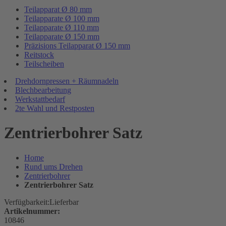
Teilapparat Ø 80 mm
Teilapparate Ø 100 mm
Teilapparate Ø 110 mm
Teilapparate Ø 150 mm
Präzisions Teilapparat Ø 150 mm
Reitstock
Teilscheiben
Drehdornpressen + Räumnadeln
Blechbearbeitung
Werkstattbedarf
2te Wahl und Restposten
Zentrierbohrer Satz
Home
Rund ums Drehen
Zentrierbohrer
Zentrierbohrer Satz
Verfügbarkeit:
Lieferbar
Artikelnummer:
10846