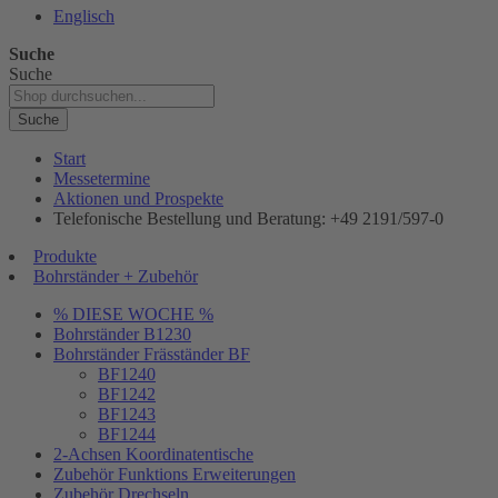
Englisch
Suche
Suche
Suche
Start
Messetermine
Aktionen und Prospekte
Telefonische Bestellung und Beratung: +49 2191/597-0
Produkte
Bohrständer + Zubehör
% DIESE WOCHE %
Bohrständer B1230
Bohrständer Fräsständer BF
BF1240
BF1242
BF1243
BF1244
2-Achsen Koordinatentische
Zubehör Funktions Erweiterungen
Zubehör Drechseln