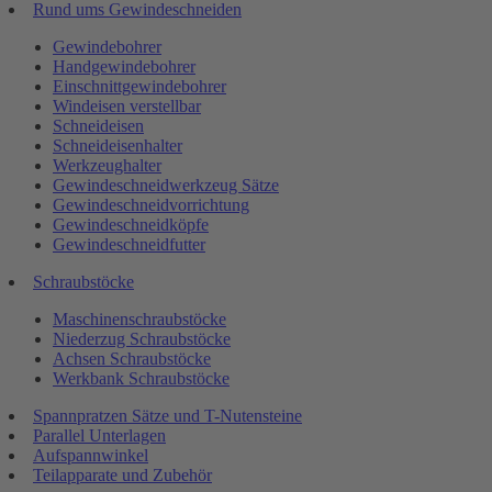
Rund ums Gewindeschneiden
Gewindebohrer
Handgewindebohrer
Einschnittgewindebohrer
Windeisen verstellbar
Schneideisen
Schneideisenhalter
Werkzeughalter
Gewindeschneidwerkzeug Sätze
Gewindeschneidvorrichtung
Gewindeschneidköpfe
Gewindeschneidfutter
Schraubstöcke
Maschinenschraubstöcke
Niederzug Schraubstöcke
Achsen Schraubstöcke
Werkbank Schraubstöcke
Spannpratzen Sätze und T-Nutensteine
Parallel Unterlagen
Aufspannwinkel
Teilapparate und Zubehör