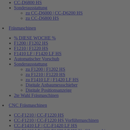
CC-D6800 HS
Sonderausstattung
zu CC-D6000 | CC-D6200 HS
zu CC-D6800 HS
Fräsmaschinen
% DIESE WOCHE %
F1200 | F1202 HS
F1210 | F1220 HS
F1410 LF | F1420 LF HS
Automatischer Vorschub
Sonderausstattung
zu F1200 | F1202 HS
zu F1210 | F1220 HS
zu F1410 LF | F1420 LF HS
Digitale Anbaumessschieber
Digitale Positionsanzeige
2te Wahl Fräsmaschinen
CNC Fräsmaschinen
CC-F1210 | CC-F1220 HS
CC-F1210 | CC-F1220 HS Vorführmaschinen
CC-F1410 LF | CC-F1420 LF HS