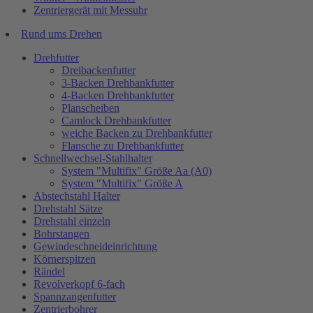
Zentriergerät mit Messuhr
Rund ums Drehen
Drehfutter
Dreibackenfutter
3-Backen Drehbankfutter
4-Backen Drehbankfutter
Planscheiben
Camlock Drehbankfutter
weiche Backen zu Drehbankfutter
Flansche zu Drehbankfutter
Schnellwechsel-Stahlhalter
System "Multifix" Größe Aa (A0)
System "Multifix" Größe A
Abstechstahl Halter
Drehstahl Sätze
Drehstahl einzeln
Bohrstangen
Gewindeschneideinrichtung
Körnerspitzen
Rändel
Revolverkopf 6-fach
Spannzangenfutter
Zentrierbohrer