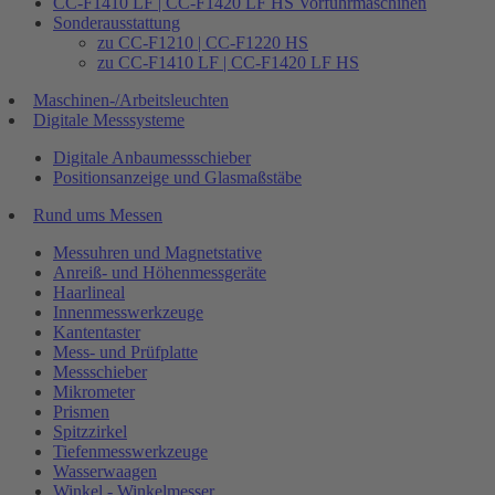
CC-F1410 LF | CC-F1420 LF HS Vorführmaschinen
Sonderausstattung
zu CC-F1210 | CC-F1220 HS
zu CC-F1410 LF | CC-F1420 LF HS
Maschinen-/Arbeitsleuchten
Digitale Messsysteme
Digitale Anbaumessschieber
Positionsanzeige und Glasmaßstäbe
Rund ums Messen
Messuhren und Magnetstative
Anreiß- und Höhenmessgeräte
Haarlineal
Innenmesswerkzeuge
Kantentaster
Mess- und Prüfplatte
Messschieber
Mikrometer
Prismen
Spitzzirkel
Tiefenmesswerkzeuge
Wasserwaagen
Winkel - Winkelmesser