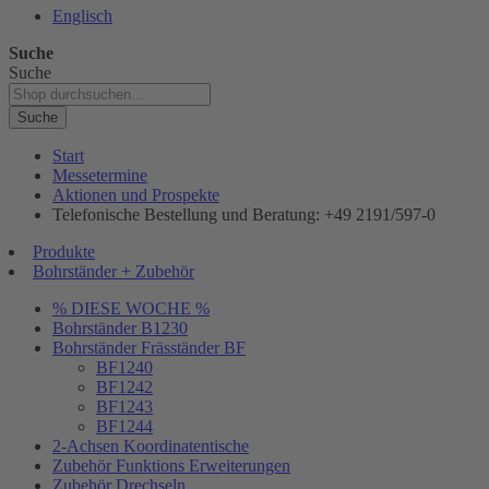
Englisch
Suche
Suche
Suche
Start
Messetermine
Aktionen und Prospekte
Telefonische Bestellung und Beratung: +49 2191/597-0
Produkte
Bohrständer + Zubehör
% DIESE WOCHE %
Bohrständer B1230
Bohrständer Fräsständer BF
BF1240
BF1242
BF1243
BF1244
2-Achsen Koordinatentische
Zubehör Funktions Erweiterungen
Zubehör Drechseln