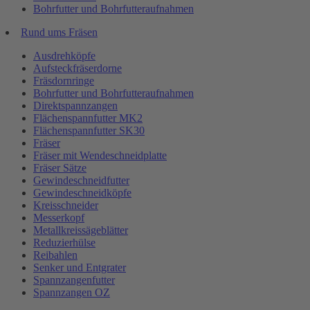
Bohrfutter und Bohrfutteraufnahmen
Rund ums Fräsen
Ausdrehköpfe
Aufsteckfräserdorne
Fräsdornringe
Bohrfutter und Bohrfutteraufnahmen
Direktspannzangen
Flächenspannfutter MK2
Flächenspannfutter SK30
Fräser
Fräser mit Wendeschneidplatte
Fräser Sätze
Gewindeschneidfutter
Gewindeschneidköpfe
Kreisschneider
Messerkopf
Metallkreissägeblätter
Reduzierhülse
Reibahlen
Senker und Entgrater
Spannzangenfutter
Spannzangen OZ