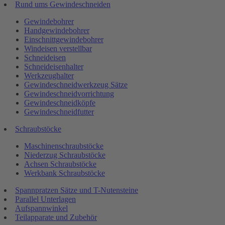
Rund ums Gewindeschneiden
Gewindebohrer
Handgewindebohrer
Einschnittgewindebohrer
Windeisen verstellbar
Schneideisen
Schneideisenhalter
Werkzeughalter
Gewindeschneidwerkzeug Sätze
Gewindeschneidvorrichtung
Gewindeschneidköpfe
Gewindeschneidfutter
Schraubstöcke
Maschinenschraubstöcke
Niederzug Schraubstöcke
Achsen Schraubstöcke
Werkbank Schraubstöcke
Spannpratzen Sätze und T-Nutensteine
Parallel Unterlagen
Aufspannwinkel
Teilapparate und Zubehör