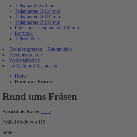
Teilapparat Ø 80 mm
Teilapparate Ø 100 mm
Teilapparate Ø 110 mm
Teilapparate Ø 150 mm
Präzisions Teilapparat Ø 150 mm
Reitstock
Teilscheiben
Drehdornpressen + Räumnadeln
Blechbearbeitung
Werkstattbedarf
2te Wahl und Restposten
Home
Rund ums Fräsen
Rund ums Fräsen
Ansicht als
Raster
Liste
Artikel
65
-
96
von
115
Seite