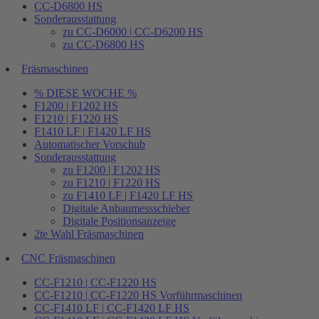
CC-D6800 HS
Sonderausstattung
zu CC-D6000 | CC-D6200 HS
zu CC-D6800 HS
Fräsmaschinen
% DIESE WOCHE %
F1200 | F1202 HS
F1210 | F1220 HS
F1410 LF | F1420 LF HS
Automatischer Vorschub
Sonderausstattung
zu F1200 | F1202 HS
zu F1210 | F1220 HS
zu F1410 LF | F1420 LF HS
Digitale Anbaumessschieber
Digitale Positionsanzeige
2te Wahl Fräsmaschinen
CNC Fräsmaschinen
CC-F1210 | CC-F1220 HS
CC-F1210 | CC-F1220 HS Vorführmaschinen
CC-F1410 LF | CC-F1420 LF HS