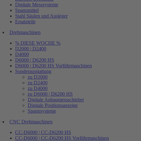
Digitale Messsysteme
Spannmittel
Stahl Säulen und Ausleger
Ersatzteile
Drehmaschinen
% DIESE WOCHE %
D2000 | D2400
D4000
D6000 | D6200 HS
D6000 | D6200 HS Vorführmaschinen
Sonderausstattung
zu D2000
zu D2400
zu D4000
zu D6000 | D6200 HS
Digitale Anbaumessschieber
Digitale Positionsanzeige
Spannsysteme
CNC Drehmaschinen
CC-D6000 | CC-D6200 HS
CC-D6000 | CC-D6200 HS Vorführmaschinen