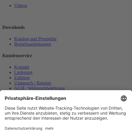
Videos
Downloads
Katalog und Prospekte
Betriebsanleitungen
Kundenservice
Kontakt
Lieferung
Zahlung
Umtausch / Retoure
AGB / Widerrufsbelehrung
Onlinesupport
Datenschutzerklärung
Impressum
Bestellung widerrufen
Mein konto