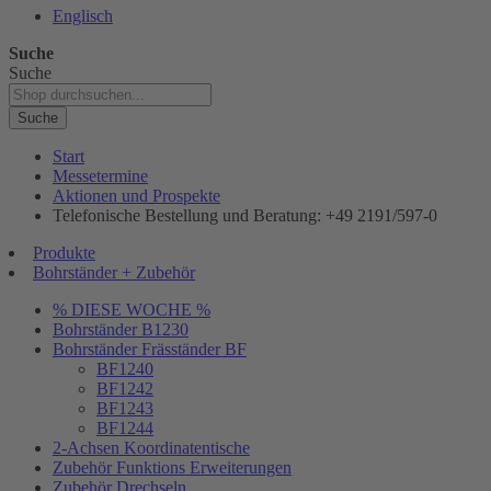
Englisch
Suche
Suche
Suche
Start
Messetermine
Aktionen und Prospekte
Telefonische Bestellung und Beratung: +49 2191/597-0
Produkte
Bohrständer + Zubehör
% DIESE WOCHE %
Bohrständer B1230
Bohrständer Fräsständer BF
BF1240
BF1242
BF1243
BF1244
2-Achsen Koordinatentische
Zubehör Funktions Erweiterungen
Zubehör Drechseln