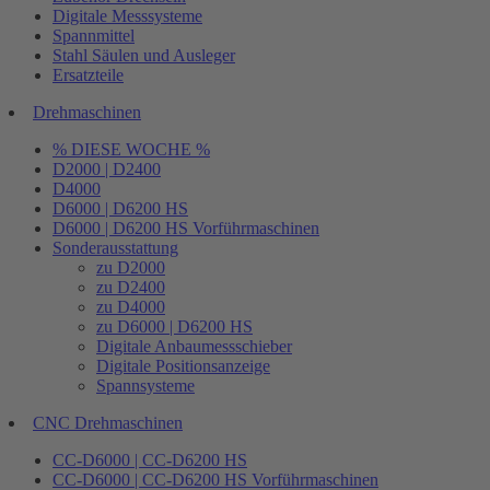
Digitale Messsysteme
Spannmittel
Stahl Säulen und Ausleger
Ersatzteile
Drehmaschinen
% DIESE WOCHE %
D2000 | D2400
D4000
D6000 | D6200 HS
D6000 | D6200 HS Vorführmaschinen
Sonderausstattung
zu D2000
zu D2400
zu D4000
zu D6000 | D6200 HS
Digitale Anbaumessschieber
Digitale Positionsanzeige
Spannsysteme
CNC Drehmaschinen
CC-D6000 | CC-D6200 HS
CC-D6000 | CC-D6200 HS Vorführmaschinen