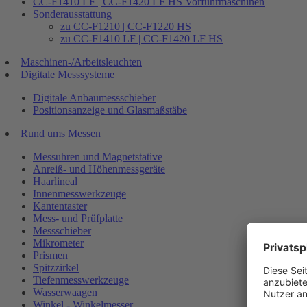
CC-F1410 LF | CC-F1420 LF HS Vorführmaschinen
Sonderausstattung
zu CC-F1210 | CC-F1220 HS
zu CC-F1410 LF | CC-F1420 LF HS
Maschinen-/Arbeitsleuchten
Digitale Messsysteme
Digitale Anbaumessschieber
Positionsanzeige und Glasmaßstäbe
Rund ums Messen
Messuhren und Magnetstative
Anreiß- und Höhenmessgeräte
Haarlineal
Innenmesswerkzeuge
Kantentaster
Mess- und Prüfplatte
Messschieber
Mikrometer
Prismen
Spitzzirkel
Tiefenmesswerkzeuge
Wasserwaagen
Winkel - Winkelmesser