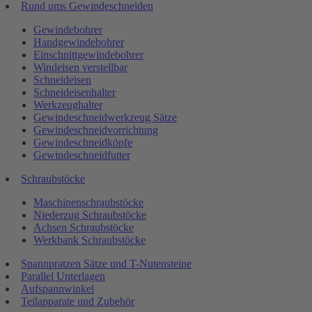
Rund ums Gewindeschneiden
Gewindebohrer
Handgewindebohrer
Einschnittgewindebohrer
Windeisen verstellbar
Schneideisen
Schneideisenhalter
Werkzeughalter
Gewindeschneidwerkzeug Sätze
Gewindeschneidvorrichtung
Gewindeschneidköpfe
Gewindeschneidfutter
Schraubstöcke
Maschinenschraubstöcke
Niederzug Schraubstöcke
Achsen Schraubstöcke
Werkbank Schraubstöcke
Spannpratzen Sätze und T-Nutensteine
Parallel Unterlagen
Aufspannwinkel
Teilapparate und Zubehör