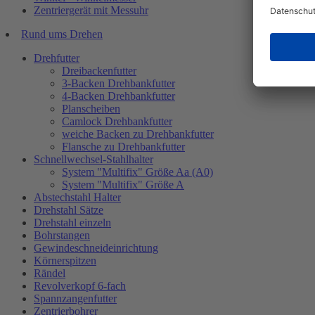
Zentriergerät mit Messuhr
Rund ums Drehen
Drehfutter
Dreibackenfutter
3-Backen Drehbankfutter
4-Backen Drehbankfutter
Planscheiben
Camlock Drehbankfutter
weiche Backen zu Drehbankfutter
Flansche zu Drehbankfutter
Schnellwechsel-Stahlhalter
System "Multifix" Größe Aa (A0)
System "Multifix" Größe A
Abstechstahl Halter
Drehstahl Sätze
Drehstahl einzeln
Bohrstangen
Gewindeschneideinrichtung
Körnerspitzen
Rändel
Revolverkopf 6-fach
Spannzangenfutter
Zentrierbohrer