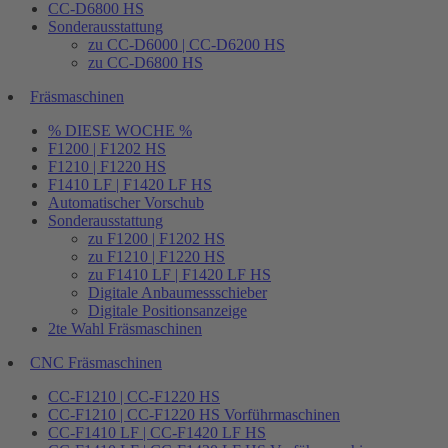
CC-D6800 HS
Sonderausstattung
zu CC-D6000 | CC-D6200 HS
zu CC-D6800 HS
Fräsmaschinen
% DIESE WOCHE %
F1200 | F1202 HS
F1210 | F1220 HS
F1410 LF | F1420 LF HS
Automatischer Vorschub
Sonderausstattung
zu F1200 | F1202 HS
zu F1210 | F1220 HS
zu F1410 LF | F1420 LF HS
Digitale Anbaumessschieber
Digitale Positionsanzeige
2te Wahl Fräsmaschinen
CNC Fräsmaschinen
CC-F1210 | CC-F1220 HS
CC-F1210 | CC-F1220 HS Vorführmaschinen
CC-F1410 LF | CC-F1420 LF HS