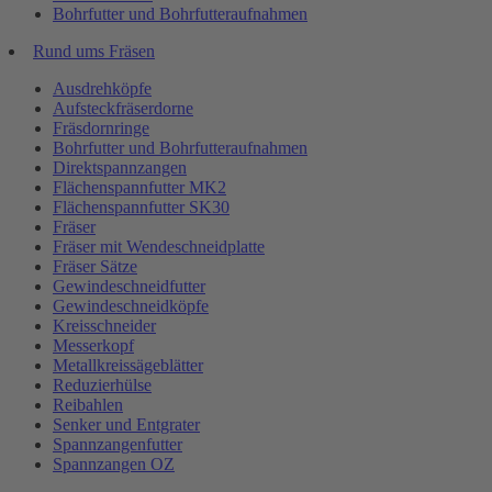
Bohrfutter und Bohrfutteraufnahmen
Rund ums Fräsen
Ausdrehköpfe
Aufsteckfräserdorne
Fräsdornringe
Bohrfutter und Bohrfutteraufnahmen
Direktspannzangen
Flächenspannfutter MK2
Flächenspannfutter SK30
Fräser
Fräser mit Wendeschneidplatte
Fräser Sätze
Gewindeschneidfutter
Gewindeschneidköpfe
Kreisschneider
Messerkopf
Metallkreissägeblätter
Reduzierhülse
Reibahlen
Senker und Entgrater
Spannzangenfutter
Spannzangen OZ