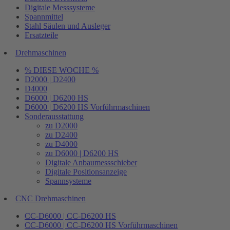
Digitale Messsysteme
Spannmittel
Stahl Säulen und Ausleger
Ersatzteile
Drehmaschinen
% DIESE WOCHE %
D2000 | D2400
D4000
D6000 | D6200 HS
D6000 | D6200 HS Vorführmaschinen
Sonderausstattung
zu D2000
zu D2400
zu D4000
zu D6000 | D6200 HS
Digitale Anbaumessschieber
Digitale Positionsanzeige
Spannsysteme
CNC Drehmaschinen
CC-D6000 | CC-D6200 HS
CC-D6000 | CC-D6200 HS Vorführmaschinen