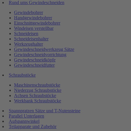
Rund ums Gewindeschneiden
Gewindebohrer
Handgewindebohrer
Einschnittgewindebohrer
Windeisen verstellbar
Schneideisen
Schneideisenhalter
Werkzeughalter
Gewindeschneidwerkzeug Sätze
Gewindeschneidvorrichtung
Gewindeschneidköpfe
Gewindeschneidfutter
Schraubstöcke
Maschinenschraubstöcke
Niederzug Schraubstöcke
Achsen Schraubstöcke
Werkbank Schraubstöcke
Spannpratzen Sätze und T-Nutensteine
Parallel Unterlagen
Aufspannwinkel
Teilapparate und Zubehör