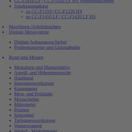
CC-F1410 LF | CC-F1420 LF HS Vorführmaschinen
Sonderausstattung
zu CC-F1210 | CC-F1220 HS
zu CC-F1410 LF | CC-F1420 LF HS
Maschinen-/Arbeitsleuchten
Digitale Messsysteme
Digitale Anbaumessschieber
Positionsanzeige und Glasmaßstäbe
Rund ums Messen
Messuhren und Magnetstative
Anreiß- und Höhenmessgeräte
Haarlineal
Innenmesswerkzeuge
Kantentaster
Mess- und Prüfplatte
Messschieber
Mikrometer
Prismen
Spitzzirkel
Tiefenmesswerkzeuge
Wasserwaagen
Winkel - Winkelmesser