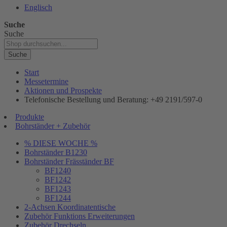
Englisch
Suche
Suche
Suche
Start
Messetermine
Aktionen und Prospekte
Telefonische Bestellung und Beratung: +49 2191/597-0
Produkte
Bohrständer + Zubehör
% DIESE WOCHE %
Bohrständer B1230
Bohrständer Fräsständer BF
BF1240
BF1242
BF1243
BF1244
2-Achsen Koordinatentische
Zubehör Funktions Erweiterungen
Zubehör Drechseln