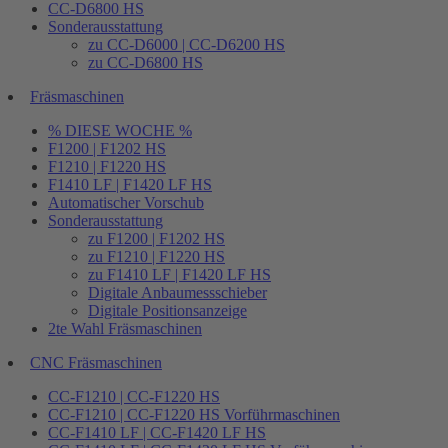
CC-D6800 HS
Sonderausstattung
zu CC-D6000 | CC-D6200 HS
zu CC-D6800 HS
Fräsmaschinen
% DIESE WOCHE %
F1200 | F1202 HS
F1210 | F1220 HS
F1410 LF | F1420 LF HS
Automatischer Vorschub
Sonderausstattung
zu F1200 | F1202 HS
zu F1210 | F1220 HS
zu F1410 LF | F1420 LF HS
Digitale Anbaumessschieber
Digitale Positionsanzeige
2te Wahl Fräsmaschinen
CNC Fräsmaschinen
CC-F1210 | CC-F1220 HS
CC-F1210 | CC-F1220 HS Vorführmaschinen
CC-F1410 LF | CC-F1420 LF HS