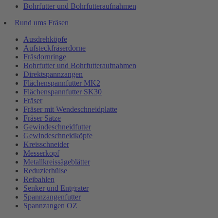
Bohrfutter und Bohrfutteraufnahmen
Rund ums Fräsen
Ausdrehköpfe
Aufsteckfräserdorne
Fräsdornringe
Bohrfutter und Bohrfutteraufnahmen
Direktspannzangen
Flächenspannfutter MK2
Flächenspannfutter SK30
Fräser
Fräser mit Wendeschneidplatte
Fräser Sätze
Gewindeschneidfutter
Gewindeschneidköpfe
Kreisschneider
Messerkopf
Metallkreissägeblätter
Reduzierhülse
Reibahlen
Senker und Entgrater
Spannzangenfutter
Spannzangen OZ