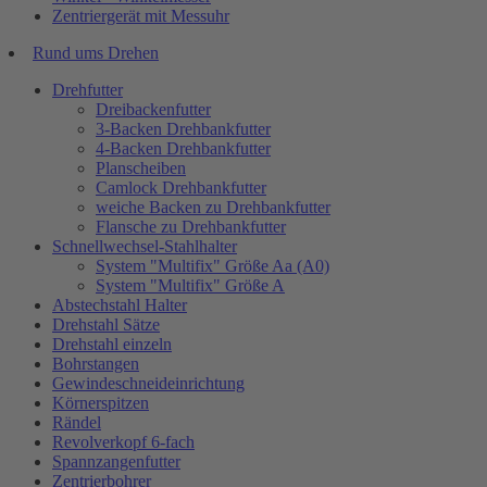
Zentriergerät mit Messuhr
Rund ums Drehen
Drehfutter
Dreibackenfutter
3-Backen Drehbankfutter
4-Backen Drehbankfutter
Planscheiben
Camlock Drehbankfutter
weiche Backen zu Drehbankfutter
Flansche zu Drehbankfutter
Schnellwechsel-Stahlhalter
System "Multifix" Größe Aa (A0)
System "Multifix" Größe A
Abstechstahl Halter
Drehstahl Sätze
Drehstahl einzeln
Bohrstangen
Gewindeschneideinrichtung
Körnerspitzen
Rändel
Revolverkopf 6-fach
Spannzangenfutter
Zentrierbohrer