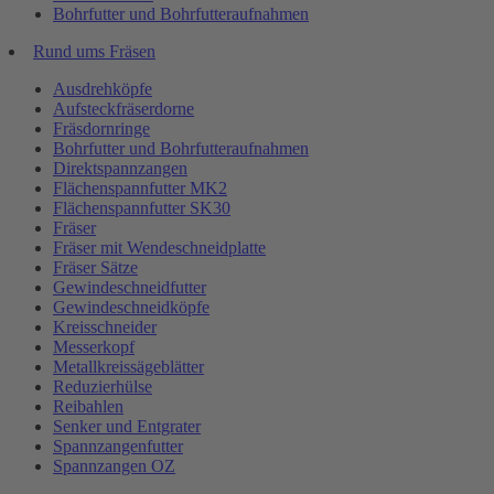
Bohrfutter und Bohrfutteraufnahmen
Rund ums Fräsen
Ausdrehköpfe
Aufsteckfräserdorne
Fräsdornringe
Bohrfutter und Bohrfutteraufnahmen
Direktspannzangen
Flächenspannfutter MK2
Flächenspannfutter SK30
Fräser
Fräser mit Wendeschneidplatte
Fräser Sätze
Gewindeschneidfutter
Gewindeschneidköpfe
Kreisschneider
Messerkopf
Metallkreissägeblätter
Reduzierhülse
Reibahlen
Senker und Entgrater
Spannzangenfutter
Spannzangen OZ