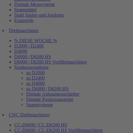
Digitale Messsysteme
Spannmittel
Stahl Säulen und Ausleger
Ersatzteile
Drehmaschinen
% DIESE WOCHE %
D2000 | D2400
D4000
D6000 | D6200 HS
D6000 | D6200 HS Vorführmaschinen
Sonderausstattung
zu D2000
zu D2400
zu D4000
zu D6000 | D6200 HS
Digitale Anbaumessschieber
Digitale Positionsanzeige
Spannsysteme
CNC Drehmaschinen
CC-D6000 | CC-D6200 HS
CC-D6000 | CC-D6200 HS Vorführmaschinen