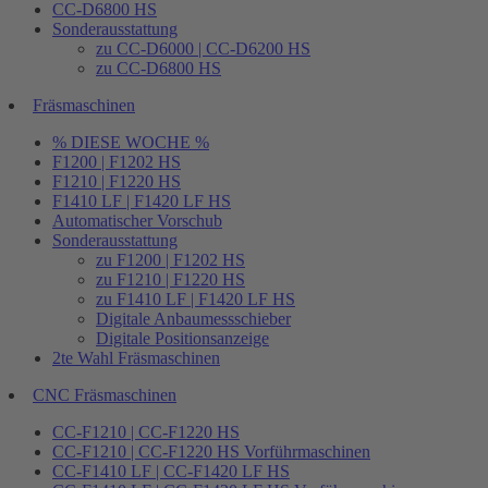
CC-D6800 HS
Sonderausstattung
zu CC-D6000 | CC-D6200 HS
zu CC-D6800 HS
Fräsmaschinen
% DIESE WOCHE %
F1200 | F1202 HS
F1210 | F1220 HS
F1410 LF | F1420 LF HS
Automatischer Vorschub
Sonderausstattung
zu F1200 | F1202 HS
zu F1210 | F1220 HS
zu F1410 LF | F1420 LF HS
Digitale Anbaumessschieber
Digitale Positionsanzeige
2te Wahl Fräsmaschinen
CNC Fräsmaschinen
CC-F1210 | CC-F1220 HS
CC-F1210 | CC-F1220 HS Vorführmaschinen
CC-F1410 LF | CC-F1420 LF HS