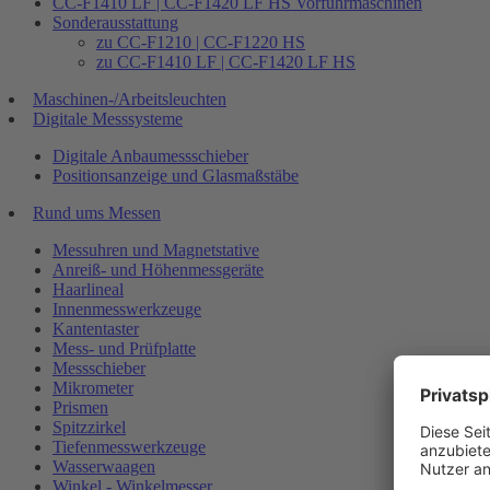
CC-F1410 LF | CC-F1420 LF HS Vorführmaschinen
Sonderausstattung
zu CC-F1210 | CC-F1220 HS
zu CC-F1410 LF | CC-F1420 LF HS
Maschinen-/Arbeitsleuchten
Digitale Messsysteme
Digitale Anbaumessschieber
Positionsanzeige und Glasmaßstäbe
Rund ums Messen
Messuhren und Magnetstative
Anreiß- und Höhenmessgeräte
Haarlineal
Innenmesswerkzeuge
Kantentaster
Mess- und Prüfplatte
Messschieber
Mikrometer
Prismen
Spitzzirkel
Tiefenmesswerkzeuge
Wasserwaagen
Winkel - Winkelmesser