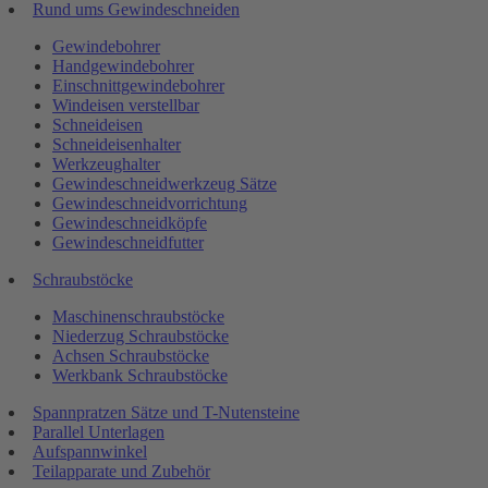
Rund ums Gewindeschneiden
Gewindebohrer
Handgewindebohrer
Einschnittgewindebohrer
Windeisen verstellbar
Schneideisen
Schneideisenhalter
Werkzeughalter
Gewindeschneidwerkzeug Sätze
Gewindeschneidvorrichtung
Gewindeschneidköpfe
Gewindeschneidfutter
Schraubstöcke
Maschinenschraubstöcke
Niederzug Schraubstöcke
Achsen Schraubstöcke
Werkbank Schraubstöcke
Spannpratzen Sätze und T-Nutensteine
Parallel Unterlagen
Aufspannwinkel
Teilapparate und Zubehör