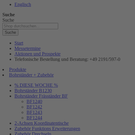
Englisch
Suche
Suche
Suche
Start
Messetermine
Aktionen und Prospekte
Telefonische Bestellung und Beratung: +49 2191/597-0
Produkte
Bohrständer + Zubehör
% DIESE WOCHE %
Bohrständer B1230
Bohrständer Fräsständer BF
BF1240
BF1242
BF1243
BF1244
2-Achsen Koordinatentische
Zubehör Funktions Erweiterungen
Zubehör Drechseln