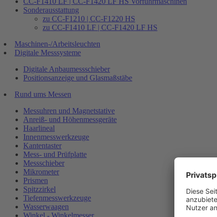
CC-F1410 LF | CC-F1420 LF HS Vorführmaschinen
Sonderausstattung
zu CC-F1210 | CC-F1220 HS
zu CC-F1410 LF | CC-F1420 LF HS
Maschinen-/Arbeitsleuchten
Digitale Messsysteme
Digitale Anbaumessschieber
Positionsanzeige und Glasmaßstäbe
Rund ums Messen
Messuhren und Magnetstative
Anreiß- und Höhenmessgeräte
Haarlineal
Innenmesswerkzeuge
Kantentaster
Mess- und Prüfplatte
Messschieber
Mikrometer
Prismen
Spitzzirkel
Tiefenmesswerkzeuge
Wasserwaagen
Winkel - Winkelmesser