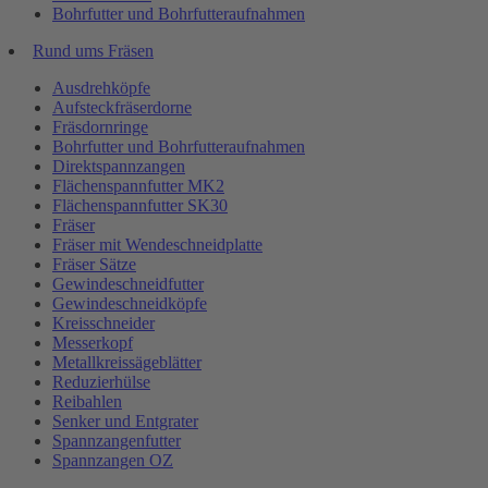
Bohrfutter und Bohrfutteraufnahmen
Rund ums Fräsen
Ausdrehköpfe
Aufsteckfräserdorne
Fräsdornringe
Bohrfutter und Bohrfutteraufnahmen
Direktspannzangen
Flächenspannfutter MK2
Flächenspannfutter SK30
Fräser
Fräser mit Wendeschneidplatte
Fräser Sätze
Gewindeschneidfutter
Gewindeschneidköpfe
Kreisschneider
Messerkopf
Metallkreissägeblätter
Reduzierhülse
Reibahlen
Senker und Entgrater
Spannzangenfutter
Spannzangen OZ