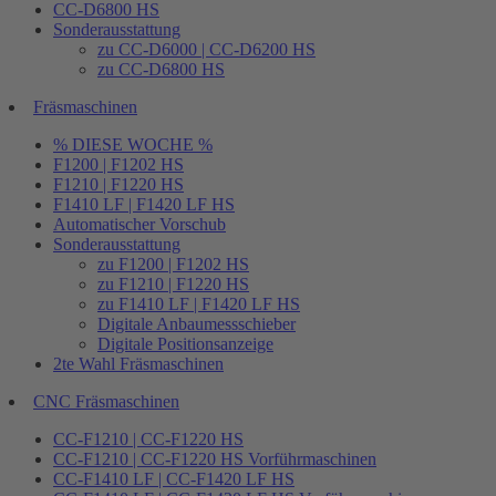
CC-D6800 HS
Sonderausstattung
zu CC-D6000 | CC-D6200 HS
zu CC-D6800 HS
Fräsmaschinen
% DIESE WOCHE %
F1200 | F1202 HS
F1210 | F1220 HS
F1410 LF | F1420 LF HS
Automatischer Vorschub
Sonderausstattung
zu F1200 | F1202 HS
zu F1210 | F1220 HS
zu F1410 LF | F1420 LF HS
Digitale Anbaumessschieber
Digitale Positionsanzeige
2te Wahl Fräsmaschinen
CNC Fräsmaschinen
CC-F1210 | CC-F1220 HS
CC-F1210 | CC-F1220 HS Vorführmaschinen
CC-F1410 LF | CC-F1420 LF HS