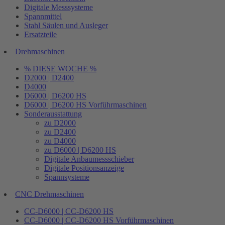
Digitale Messsysteme
Spannmittel
Stahl Säulen und Ausleger
Ersatzteile
Drehmaschinen
% DIESE WOCHE %
D2000 | D2400
D4000
D6000 | D6200 HS
D6000 | D6200 HS Vorführmaschinen
Sonderausstattung
zu D2000
zu D2400
zu D4000
zu D6000 | D6200 HS
Digitale Anbaumessschieber
Digitale Positionsanzeige
Spannsysteme
CNC Drehmaschinen
CC-D6000 | CC-D6200 HS
CC-D6000 | CC-D6200 HS Vorführmaschinen