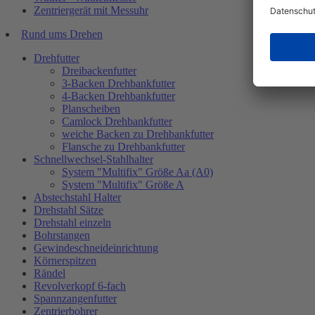
Zentriergerät mit Messuhr
Rund ums Drehen
Drehfutter
Dreibackenfutter
3-Backen Drehbankfutter
4-Backen Drehbankfutter
Planscheiben
Camlock Drehbankfutter
weiche Backen zu Drehbankfutter
Flansche zu Drehbankfutter
Schnellwechsel-Stahlhalter
System "Multifix" Größe Aa (A0)
System "Multifix" Größe A
Abstechstahl Halter
Drehstahl Sätze
Drehstahl einzeln
Bohrstangen
Gewindeschneideinrichtung
Körnerspitzen
Rändel
Revolverkopf 6-fach
Spannzangenfutter
Zentrierbohrer