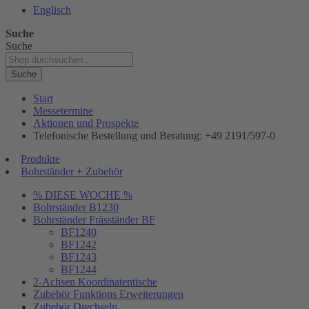
Englisch
Suche
Suche
Suche
Start
Messetermine
Aktionen und Prospekte
Telefonische Bestellung und Beratung: +49 2191/597-0
Produkte
Bohrständer + Zubehör
% DIESE WOCHE %
Bohrständer B1230
Bohrständer Fräsständer BF
BF1240
BF1242
BF1243
BF1244
2-Achsen Koordinatentische
Zubehör Funktions Erweiterungen
Zubehör Drechseln