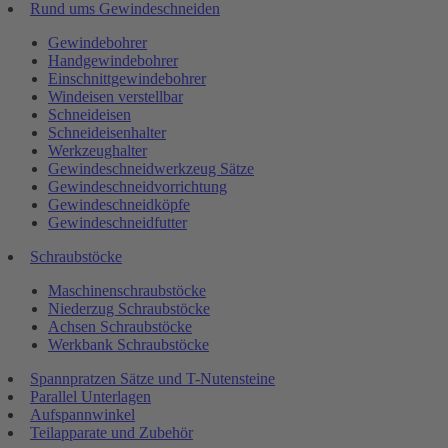
Rund ums Gewindeschneiden
Gewindebohrer
Handgewindebohrer
Einschnittgewindebohrer
Windeisen verstellbar
Schneideisen
Schneideisenhalter
Werkzeughalter
Gewindeschneidwerkzeug Sätze
Gewindeschneidvorrichtung
Gewindeschneidköpfe
Gewindeschneidfutter
Schraubstöcke
Maschinenschraubstöcke
Niederzug Schraubstöcke
Achsen Schraubstöcke
Werkbank Schraubstöcke
Spannpratzen Sätze und T-Nutensteine
Parallel Unterlagen
Aufspannwinkel
Teilapparate und Zubehör