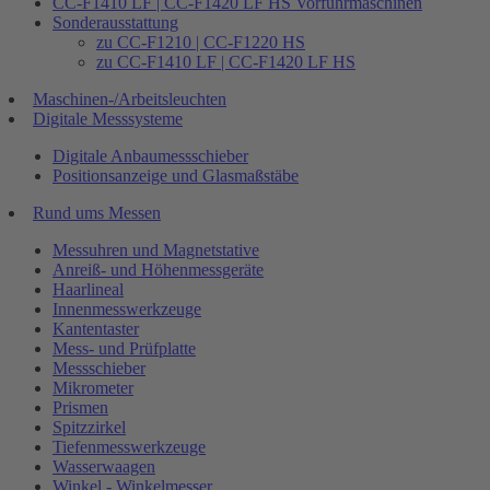
CC-F1410 LF | CC-F1420 LF HS Vorführmaschinen
Sonderausstattung
zu CC-F1210 | CC-F1220 HS
zu CC-F1410 LF | CC-F1420 LF HS
Maschinen-/Arbeitsleuchten
Digitale Messsysteme
Digitale Anbaumessschieber
Positionsanzeige und Glasmaßstäbe
Rund ums Messen
Messuhren und Magnetstative
Anreiß- und Höhenmessgeräte
Haarlineal
Innenmesswerkzeuge
Kantentaster
Mess- und Prüfplatte
Messschieber
Mikrometer
Prismen
Spitzzirkel
Tiefenmesswerkzeuge
Wasserwaagen
Winkel - Winkelmesser