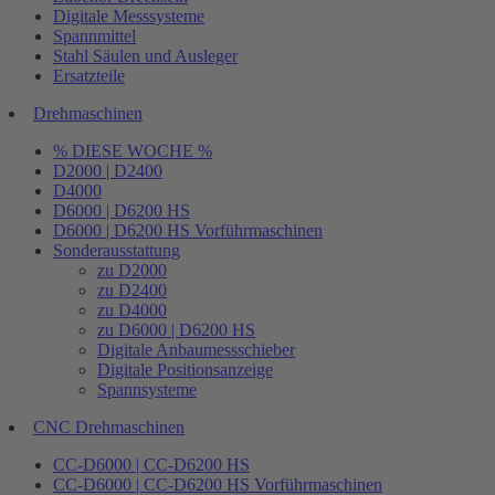
Digitale Messsysteme
Spannmittel
Stahl Säulen und Ausleger
Ersatzteile
Drehmaschinen
% DIESE WOCHE %
D2000 | D2400
D4000
D6000 | D6200 HS
D6000 | D6200 HS Vorführmaschinen
Sonderausstattung
zu D2000
zu D2400
zu D4000
zu D6000 | D6200 HS
Digitale Anbaumessschieber
Digitale Positionsanzeige
Spannsysteme
CNC Drehmaschinen
CC-D6000 | CC-D6200 HS
CC-D6000 | CC-D6200 HS Vorführmaschinen