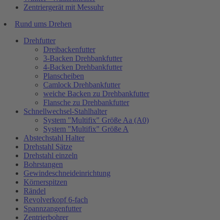
Zentriergerät mit Messuhr
Rund ums Drehen
Drehfutter
Dreibackenfutter
3-Backen Drehbankfutter
4-Backen Drehbankfutter
Planscheiben
Camlock Drehbankfutter
weiche Backen zu Drehbankfutter
Flansche zu Drehbankfutter
Schnellwechsel-Stahlhalter
System "Multifix" Größe Aa (A0)
System "Multifix" Größe A
Abstechstahl Halter
Drehstahl Sätze
Drehstahl einzeln
Bohrstangen
Gewindeschneideinrichtung
Körnerspitzen
Rändel
Revolverkopf 6-fach
Spannzangenfutter
Zentrierbohrer