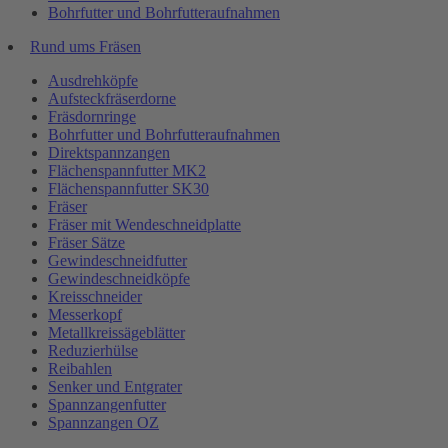
Bohrfutter und Bohrfutteraufnahmen
Rund ums Fräsen
Ausdrehköpfe
Aufsteckfräserdorne
Fräsdornringe
Bohrfutter und Bohrfutteraufnahmen
Direktspannzangen
Flächenspannfutter MK2
Flächenspannfutter SK30
Fräser
Fräser mit Wendeschneidplatte
Fräser Sätze
Gewindeschneidfutter
Gewindeschneidköpfe
Kreisschneider
Messerkopf
Metallkreissägeblätter
Reduzierhülse
Reibahlen
Senker und Entgrater
Spannzangenfutter
Spannzangen OZ