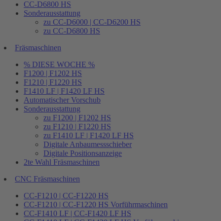
CC-D6800 HS
Sonderausstattung
zu CC-D6000 | CC-D6200 HS
zu CC-D6800 HS
Fräsmaschinen
% DIESE WOCHE %
F1200 | F1202 HS
F1210 | F1220 HS
F1410 LF | F1420 LF HS
Automatischer Vorschub
Sonderausstattung
zu F1200 | F1202 HS
zu F1210 | F1220 HS
zu F1410 LF | F1420 LF HS
Digitale Anbaumessschieber
Digitale Positionsanzeige
2te Wahl Fräsmaschinen
CNC Fräsmaschinen
CC-F1210 | CC-F1220 HS
CC-F1210 | CC-F1220 HS Vorführmaschinen
CC-F1410 LF | CC-F1420 LF HS