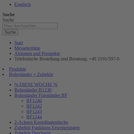
Englisch
Suche
Suche
Suche
Start
Messetermine
Aktionen und Prospekte
Telefonische Bestellung und Beratung: +49 2191/597-0
Produkte
Bohrständer + Zubehör
% DIESE WOCHE %
Bohrständer B1230
Bohrständer Fräsständer BF
BF1240
BF1242
BF1243
BF1244
2-Achsen Koordinatentische
Zubehör Funktions Erweiterungen
Zubehör Drechseln