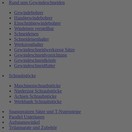
Rund ums Gewindeschneiden
Gewindebohrer
Handgewindebohrer
Einschnittgewindebohrer
Windeisen verstellbar
Schneideisen
Schneideisenhalter
Werkzeughalter
Gewindeschneidwerkzeug Sätze
Gewindeschneidvorrichtung
Gewindeschneidköpfe
Gewindeschneidfutter
Schraubstöcke
Maschinenschraubstöcke
Niederzug Schraubstöcke
Achsen Schraubstöcke
Werkbank Schraubstöcke
Spannpratzen Sätze und T-Nutensteine
Parallel Unterlagen
Aufspannwinkel
Teilapparate und Zubehör