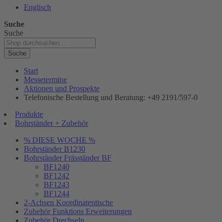
Englisch
Suche
Suche
Suche
Start
Messetermine
Aktionen und Prospekte
Telefonische Bestellung und Beratung: +49 2191/597-0
Produkte
Bohrständer + Zubehör
% DIESE WOCHE %
Bohrständer B1230
Bohrständer Fräsständer BF
BF1240
BF1242
BF1243
BF1244
2-Achsen Koordinatentische
Zubehör Funktions Erweiterungen
Zubehör Drechseln