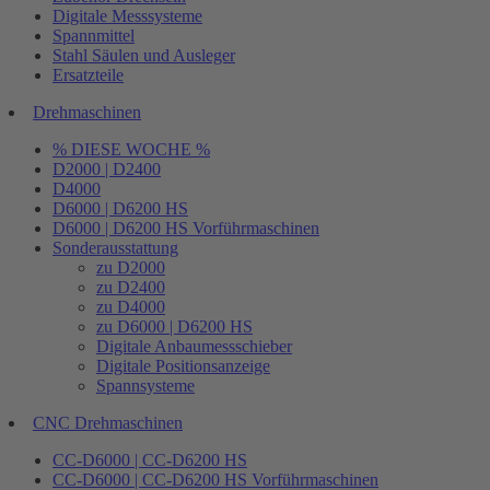
Digitale Messsysteme
Spannmittel
Stahl Säulen und Ausleger
Ersatzteile
Drehmaschinen
% DIESE WOCHE %
D2000 | D2400
D4000
D6000 | D6200 HS
D6000 | D6200 HS Vorführmaschinen
Sonderausstattung
zu D2000
zu D2400
zu D4000
zu D6000 | D6200 HS
Digitale Anbaumessschieber
Digitale Positionsanzeige
Spannsysteme
CNC Drehmaschinen
CC-D6000 | CC-D6200 HS
CC-D6000 | CC-D6200 HS Vorführmaschinen