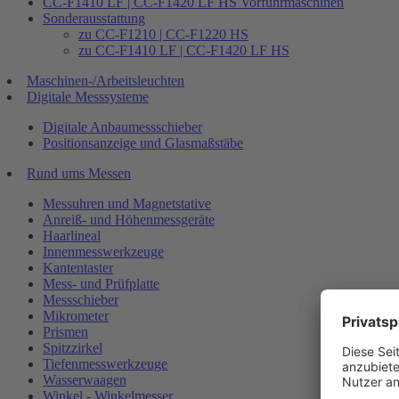
CC-F1410 LF | CC-F1420 LF HS Vorführmaschinen
Sonderausstattung
zu CC-F1210 | CC-F1220 HS
zu CC-F1410 LF | CC-F1420 LF HS
Maschinen-/Arbeitsleuchten
Digitale Messsysteme
Digitale Anbaumessschieber
Positionsanzeige und Glasmaßstäbe
Rund ums Messen
Messuhren und Magnetstative
Anreiß- und Höhenmessgeräte
Haarlineal
Innenmesswerkzeuge
Kantentaster
Mess- und Prüfplatte
Messschieber
Mikrometer
Prismen
Spitzzirkel
Tiefenmesswerkzeuge
Wasserwaagen
Winkel - Winkelmesser