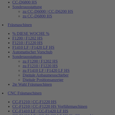
CC-D6800 HS
Sonderausstattung
zu CC-D6000 | CC-D6200 HS
zu CC-D6800 HS
Fräsmaschinen
% DIESE WOCHE %
F1200 | F1202 HS
F1210 | F1220 HS
F1410 LF | F1420 LF HS
Automatischer Vorschub
Sonderausstattung
zu F1200 | F1202 HS
zu F1210 | F1220 HS
zu F1410 LF | F1420 LF HS
Digitale Anbaumessschieber
Digitale Positionsanzeige
2te Wahl Fräsmaschinen
CNC Fräsmaschinen
CC-F1210 | CC-F1220 HS
CC-F1210 | CC-F1220 HS Vorführmaschinen
CC-F1410 LF | CC-F1420 LF HS