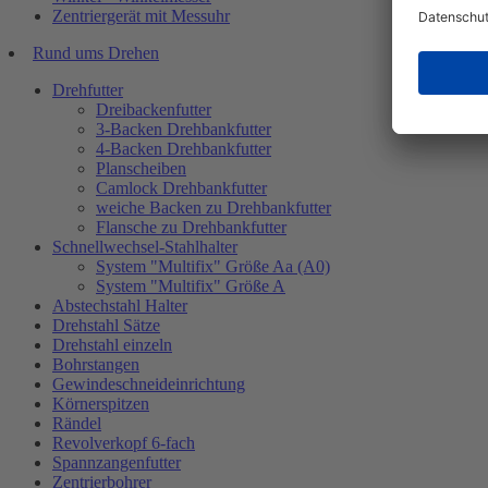
Zentriergerät mit Messuhr
Rund ums Drehen
Drehfutter
Dreibackenfutter
3-Backen Drehbankfutter
4-Backen Drehbankfutter
Planscheiben
Camlock Drehbankfutter
weiche Backen zu Drehbankfutter
Flansche zu Drehbankfutter
Schnellwechsel-Stahlhalter
System "Multifix" Größe Aa (A0)
System "Multifix" Größe A
Abstechstahl Halter
Drehstahl Sätze
Drehstahl einzeln
Bohrstangen
Gewindeschneideinrichtung
Körnerspitzen
Rändel
Revolverkopf 6-fach
Spannzangenfutter
Zentrierbohrer