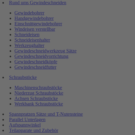
Rund ums Gewindeschneiden
Gewindebohrer
Handgewindebohrer
Einschnittgewindebohrer
Windeisen verstellbar
Schneideisen
Schneideisenhalter
Werkzeughalter
Gewindeschneidwerkzeug Sätze
Gewindeschneidvorrichtung
Gewindeschneidköpfe
Gewindeschneidfutter
Schraubstöcke
Maschinenschraubstöcke
Niederzug Schraubstöcke
Achsen Schraubstöcke
Werkbank Schraubstöcke
Spannpratzen Sätze und T-Nutensteine
Parallel Unterlagen
Aufspannwinkel
Teilapparate und Zubehör