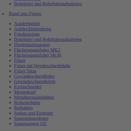
Bohrfutter und Bohrfutteraufnahmen
Rund ums Fräsen
Ausdrehköpfe
Aufsteckfräserdorne
Fräsdornringe
Bohrfutter und Bohrfutteraufnahmen
Direktspannzangen
Flächenspannfutter MK2
Flächenspannfutter SK30
Fräser
Fräser mit Wendeschneidplatte
Fräser Sätze
Gewindeschneidfutter
Gewindeschneidköpfe
Kreisschneider
Messerkopf
Metallkreissägeblätter
Reduzierhülse
Reibahlen
Senker und Entgrater
Spannzangenfutter
Spannzangen OZ