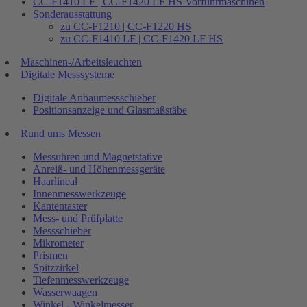
CC-F1410 LF | CC-F1420 LF HS Vorführmaschinen
Sonderausstattung
zu CC-F1210 | CC-F1220 HS
zu CC-F1410 LF | CC-F1420 LF HS
Maschinen-/Arbeitsleuchten
Digitale Messsysteme
Digitale Anbaumessschieber
Positionsanzeige und Glasmaßstäbe
Rund ums Messen
Messuhren und Magnetstative
Anreiß- und Höhenmessgeräte
Haarlineal
Innenmesswerkzeuge
Kantentaster
Mess- und Prüfplatte
Messschieber
Mikrometer
Prismen
Spitzzirkel
Tiefenmesswerkzeuge
Wasserwaagen
Winkel - Winkelmesser