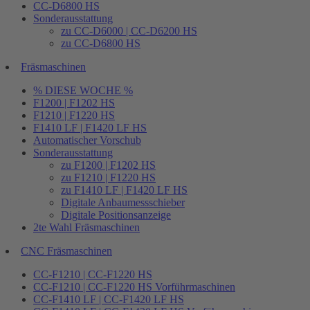
CC-D6800 HS
Sonderausstattung
zu CC-D6000 | CC-D6200 HS
zu CC-D6800 HS
Fräsmaschinen
% DIESE WOCHE %
F1200 | F1202 HS
F1210 | F1220 HS
F1410 LF | F1420 LF HS
Automatischer Vorschub
Sonderausstattung
zu F1200 | F1202 HS
zu F1210 | F1220 HS
zu F1410 LF | F1420 LF HS
Digitale Anbaumessschieber
Digitale Positionsanzeige
2te Wahl Fräsmaschinen
CNC Fräsmaschinen
CC-F1210 | CC-F1220 HS
CC-F1210 | CC-F1220 HS Vorführmaschinen
CC-F1410 LF | CC-F1420 LF HS