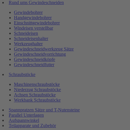
Rund ums Gewindeschneiden
Gewindebohrer
Handgewindebohrer
Einschnittgewindebohrer
Windeisen verstellbar
Schneideisen
Schneideisenhalter
Werkzeughalter
Gewindeschneidwerkzeug Sätze
Gewindeschneidvorrichtung
Gewindeschneidköpfe
Gewindeschneidfutter
Schraubstöcke
Maschinenschraubstöcke
Niederzug Schraubstöcke
Achsen Schraubstöcke
Werkbank Schraubstöcke
Spannpratzen Sätze und T-Nutensteine
Parallel Unterlagen
Aufspannwinkel
Teilapparate und Zubehör