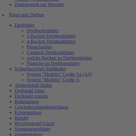
Zentriergerät mit Messuhr
Rund ums Drehen
Drehfutter
Dreibackenfutter
3-Backen Drehbankfutter
4-Backen Drehbankfutter
Planscheiben
Camlock Drehbankfutter
weiche Backen zu Drehbankfutter
Flansche zu Drehbankfutter
Schnellwechsel-Stahlhalter
System "Multifix" Größe Aa (A0)
System "Multifix" Größe A
Abstechstahl Halter
Drehstahl Sätze
Drehstahl einzeln
Bohrstangen
Gewindeschneideinrichtung
Körnerspitzen
Rändel
Revolverkopf 6-fach
Spannzangenfutter
Zentrierbohrer