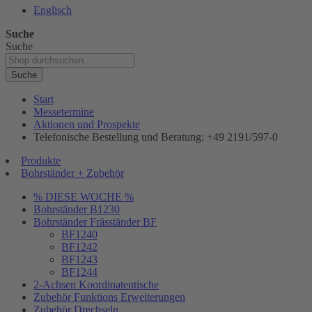
Englisch
Suche
Suche
Suche
Start
Messetermine
Aktionen und Prospekte
Telefonische Bestellung und Beratung: +49 2191/597-0
Produkte
Bohrständer + Zubehör
% DIESE WOCHE %
Bohrständer B1230
Bohrständer Fräsständer BF
BF1240
BF1242
BF1243
BF1244
2-Achsen Koordinatentische
Zubehör Funktions Erweiterungen
Zubehör Drechseln