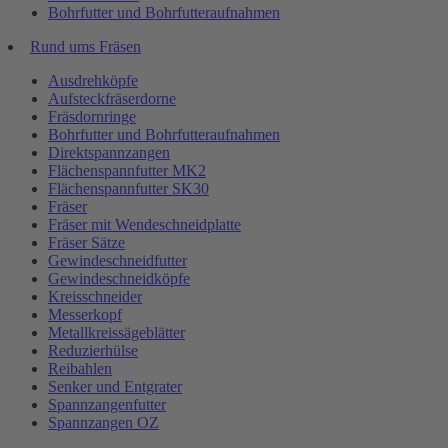
Bohrfutter und Bohrfutteraufnahmen
Rund ums Fräsen
Ausdrehköpfe
Aufsteckfräserdorne
Fräsdornringe
Bohrfutter und Bohrfutteraufnahmen
Direktspannzangen
Flächenspannfutter MK2
Flächenspannfutter SK30
Fräser
Fräser mit Wendeschneidplatte
Fräser Sätze
Gewindeschneidfutter
Gewindeschneidköpfe
Kreisschneider
Messerkopf
Metallkreissägeblätter
Reduzierhülse
Reibahlen
Senker und Entgrater
Spannzangenfutter
Spannzangen OZ