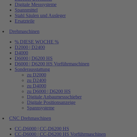
Digitale Messsysteme
Spannmittel
Stahl Säulen und Ausleger
Ersatzteile
Drehmaschinen
% DIESE WOCHE %
D2000 | D2400
D4000
D6000 | D6200 HS
D6000 | D6200 HS Vorführmaschinen
Sonderausstattung
zu D2000
zu D2400
zu D4000
zu D6000 | D6200 HS
Digitale Anbaumessschieber
Digitale Positionsanzeige
Spannsysteme
CNC Drehmaschinen
CC-D6000 | CC-D6200 HS
CC-D6000 | CC-D6200 HS Vorführmaschinen