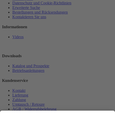
Datenschutz und Cookie-Richtlinien
Erweiterte Suche
Bestellungen und Rücksendungen
Kontaktieren Sie uns
Informationen
Videos
Downloads
Katalog und Prospekte
Betriebsanleitungen
Kundenservice
Kontakt
Lieferung
Zahlung
Umtausch / Retoure
AGB / Widerrufsbelehrung
Onlinesupport