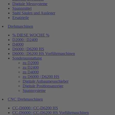
Digitale Messsysteme
Spannmittel
Stahl Säulen und Ausleger
Ersatzteile
Drehmaschinen
% DIESE WOCHE %
D2000 | D2400
D4000
D6000 | D6200 HS
D6000 | D6200 HS Vorführmaschinen
Sonderausstattung
zu D2000
zu D2400
zu D4000
zu D6000 | D6200 HS
Digitale Anbaumessschieber
Digitale Positionsanzeige
Spannsysteme
CNC Drehmaschinen
CC-D6000 | CC-D6200 HS
CC-D6000 | CC-D6200 HS Vorführmaschinen