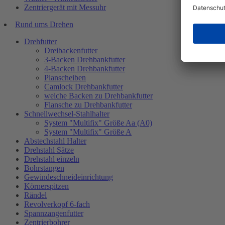
Zentriergerät mit Messuhr
Rund ums Drehen
Drehfutter
Dreibackenfutter
3-Backen Drehbankfutter
4-Backen Drehbankfutter
Planscheiben
Camlock Drehbankfutter
weiche Backen zu Drehbankfutter
Flansche zu Drehbankfutter
Schnellwechsel-Stahlhalter
System "Multifix" Größe Aa (A0)
System "Multifix" Größe A
Abstechstahl Halter
Drehstahl Sätze
Drehstahl einzeln
Bohrstangen
Gewindeschneideinrichtung
Körnerspitzen
Rändel
Revolverkopf 6-fach
Spannzangenfutter
Zentrierbohrer