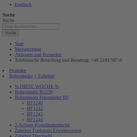
Englisch
Suche
Suche
Suche
Start
Messetermine
Aktionen und Prospekte
Telefonische Bestellung und Beratung: +49 2191/597-0
Produkte
Bohrständer + Zubehör
% DIESE WOCHE %
Bohrständer B1230
Bohrständer Fräsständer BF
BF1240
BF1242
BF1243
BF1244
2-Achsen Koordinatentische
Zubehör Funktions Erweiterungen
Zubehör Drechseln