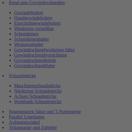
Rund ums Gewindeschneiden
Gewindebohrer
Handgewindebohrer
Einschnittgewindebohrer
Windeisen verstellbar
Schneideisen
Schneideisenhalter
Werkzeughalter
Gewindeschneidwerkzeug Sätze
Gewindeschneidvorrichtung
Gewindeschneidköpfe
Gewindeschneidfutter
Schraubstöcke
Maschinenschraubstöcke
Niederzug Schraubstöcke
Achsen Schraubstöcke
Werkbank Schraubstöcke
Spannpratzen Sätze und T-Nutensteine
Parallel Unterlagen
Aufspannwinkel
Teilapparate und Zubehör