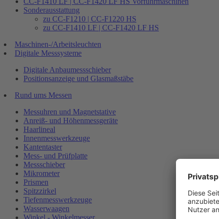
CC-F1410 LF | CC-F1420 LF HS Vorführmaschinen
Sonderausstattung
zu CC-F1210 | CC-F1220 HS
zu CC-F1410 LF | CC-F1420 LF HS
Maschinen-/Arbeitsleuchten
Digitale Messsysteme
Digitale Anbaumessschieber
Positionsanzeige und Glasmaßstäbe
Rund ums Messen
Messuhren und Magnetstative
Anreiß- und Höhenmessgeräte
Haarlineal
Innenmesswerkzeuge
Kantentaster
Mess- und Prüfplatte
Messschieber
Mikrometer
Prismen
Spitzzirkel
Tiefenmesswerkzeuge
Wasserwaagen
Winkel - Winkelmesser