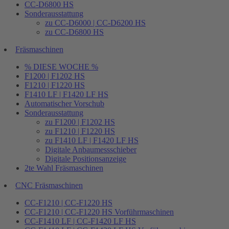
CC-D6800 HS
Sonderausstattung
zu CC-D6000 | CC-D6200 HS
zu CC-D6800 HS
Fräsmaschinen
% DIESE WOCHE %
F1200 | F1202 HS
F1210 | F1220 HS
F1410 LF | F1420 LF HS
Automatischer Vorschub
Sonderausstattung
zu F1200 | F1202 HS
zu F1210 | F1220 HS
zu F1410 LF | F1420 LF HS
Digitale Anbaumessschieber
Digitale Positionsanzeige
2te Wahl Fräsmaschinen
CNC Fräsmaschinen
CC-F1210 | CC-F1220 HS
CC-F1210 | CC-F1220 HS Vorführmaschinen
CC-F1410 LF | CC-F1420 LF HS