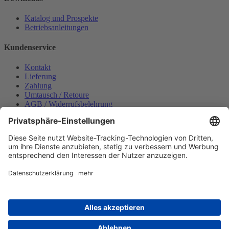
Katalog und Prospekte
Betriebsanleitungen
Kundenservice
Kontakt
Lieferung
Zahlung
Umtausch / Retoure
AGB / Widerrufsbelehrung
Onlinesupport
Datenschutzerklärung
Impressum
Bestellung widerrufen
Mein konto
Anmelden
Warenkorb anzeigen
Zahlungsmöglichkeiten