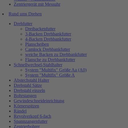
Zentriergerät mit Messuhr
Rund ums Drehen
Drehfutter
Dreibackenfutter
3-Backen Drehbankfutter
4-Backen Drehbankfutter
Planscheiben
Camlock Drehbankfutter
weiche Backen zu Drehbankfutter
Flansche zu Drehbankfutter
Schnellwechsel-Stahlhalter
System "Multifix" Größe Aa (A0)
System "Multifix" Größe A
Abstechstahl Halter
Drehstahl Sätze
Drehstahl einzeln
Bohrstangen
Gewindeschneideinrichtung
Körnerspitzen
Rändel
Revolverkopf 6-fach
Spannzangenfutter
Zentrierbohrer