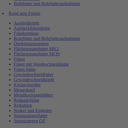
Bohrfutter und Bohrfutteraufnahmen
Rund ums Fräsen
Ausdrehköpfe
Aufsteckfräserdorne
Fräsdornringe
Bohrfutter und Bohrfutteraufnahmen
Direktspannzangen
Flächenspannfutter MK2
Flächenspannfutter SK30
Fräser
Fräser mit Wendeschneidplatte
Fräser Sätze
Gewindeschneidfutter
Gewindeschneidköpfe
Kreisschneider
Messerkopf
Metallkreissägeblätter
Reduzierhülse
Reibahlen
Senker und Entgrater
Spannzangenfutter
Spannzangen OZ