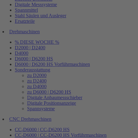
Digitale Messsysteme
Spannmittel
Stahl Säulen und Ausleger
Ersatzteile
Drehmaschinen
% DIESE WOCHE %
D2000 | D2400
D4000
D6000 | D6200 HS
D6000 | D6200 HS Vorführmaschinen
Sonderausstattung
zu D2000
zu D2400
zu D4000
zu D6000 | D6200 HS
Digitale Anbaumessschieber
Digitale Positionsanzeige
Spannsysteme
CNC Drehmaschinen
CC-D6000 | CC-D6200 HS
CC-D6000 | CC-D6200 HS Vorführmaschinen