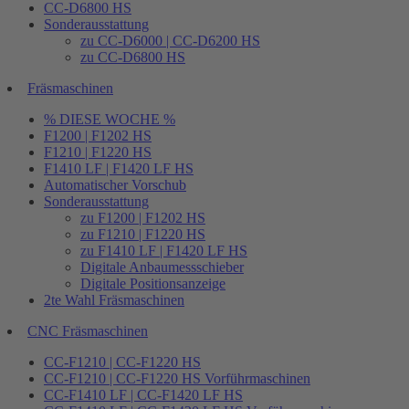
CC-D6800 HS
Sonderausstattung
zu CC-D6000 | CC-D6200 HS
zu CC-D6800 HS
Fräsmaschinen
% DIESE WOCHE %
F1200 | F1202 HS
F1210 | F1220 HS
F1410 LF | F1420 LF HS
Automatischer Vorschub
Sonderausstattung
zu F1200 | F1202 HS
zu F1210 | F1220 HS
zu F1410 LF | F1420 LF HS
Digitale Anbaumessschieber
Digitale Positionsanzeige
2te Wahl Fräsmaschinen
CNC Fräsmaschinen
CC-F1210 | CC-F1220 HS
CC-F1210 | CC-F1220 HS Vorführmaschinen
CC-F1410 LF | CC-F1420 LF HS