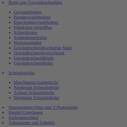
Rund ums Gewindeschneiden
Gewindebohrer
Handgewindebohrer
Einschnittgewindebohrer
Windeisen verstellbar
Schneideisen
Schneideisenhalter
Werkzeughalter
Gewindeschneidwerkzeug Sätze
Gewindeschneidvorrichtung
Gewindeschneidköpfe
Gewindeschneidfutter
Schraubstöcke
Maschinenschraubstöcke
Niederzug Schraubstöcke
Achsen Schraubstöcke
Werkbank Schraubstöcke
Spannpratzen Sätze und T-Nutensteine
Parallel Unterlagen
Aufspannwinkel
Teilapparate und Zubehör