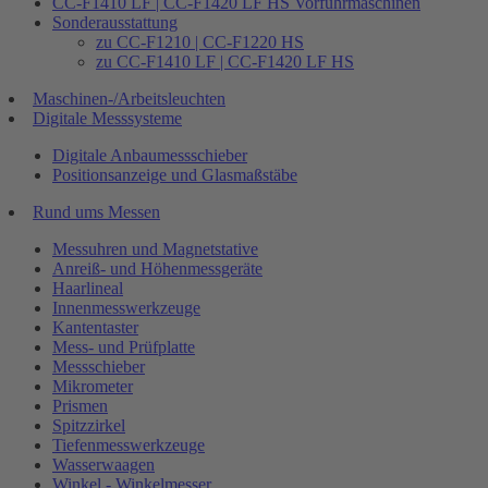
CC-F1410 LF | CC-F1420 LF HS Vorführmaschinen
Sonderausstattung
zu CC-F1210 | CC-F1220 HS
zu CC-F1410 LF | CC-F1420 LF HS
Maschinen-/Arbeitsleuchten
Digitale Messsysteme
Digitale Anbaumessschieber
Positionsanzeige und Glasmaßstäbe
Rund ums Messen
Messuhren und Magnetstative
Anreiß- und Höhenmessgeräte
Haarlineal
Innenmesswerkzeuge
Kantentaster
Mess- und Prüfplatte
Messschieber
Mikrometer
Prismen
Spitzzirkel
Tiefenmesswerkzeuge
Wasserwaagen
Winkel - Winkelmesser