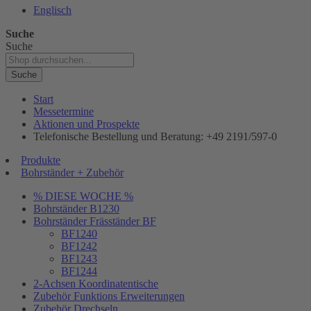
Englisch
Suche
Suche
Suche
Start
Messetermine
Aktionen und Prospekte
Telefonische Bestellung und Beratung: +49 2191/597-0
Produkte
Bohrständer + Zubehör
% DIESE WOCHE %
Bohrständer B1230
Bohrständer Fräsständer BF
BF1240
BF1242
BF1243
BF1244
2-Achsen Koordinatentische
Zubehör Funktions Erweiterungen
Zubehör Drechseln